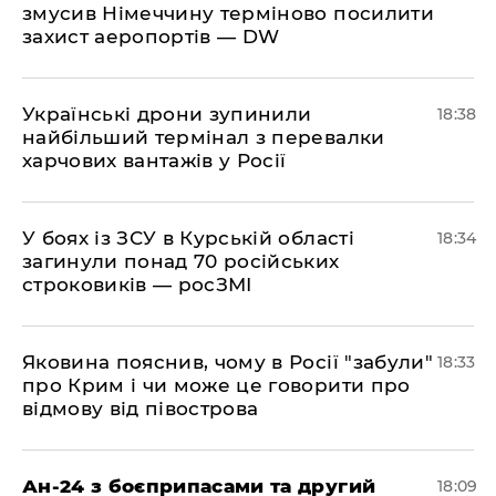
змусив Німеччину терміново посилити
захист аеропортів — DW
​Українські дрони зупинили
18:38
найбільший термінал з перевалки
харчових вантажів у Росії
​У боях із ЗСУ в Курській області
18:34
загинули понад 70 російських
строковиків — росЗМІ
​Яковина пояснив, чому в Росії "забули"
18:33
про Крим і чи може це говорити про
відмову від півострова
​Ан-24 з боєприпасами та другий
18:09