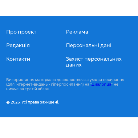
Про проект
Реклама
Редакція
Персональні дані
Контакти
Захист персональних
даних
Використання матеріалів дозволяється за умови посилання
(для інтернет-видань - гіперпосилання) на "
Диалог.ua
" не
нижче за третій абзац.
� 2026,
Усі права захищені.