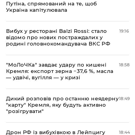
Путіна, спрямований на те, щоб
Україна капітулювала
​Вибух у ресторані Balzi Rossi: стало
19:16
відомо про нових постраждалих у
родині головнокомандувача ВКС РФ
​"МоЛоЧКа" завдає удару по кишені
18:58
Кремля: експорт зерна −37,6 %, масла
— удвічі, вугілля — у кризі
​Дикий розповів про останню неядерну
18:49
"карту" Кремля, яку будуть активно
"розігрувати"
​Дрон РФ із вибухівкою в Лейпцигу
18:44