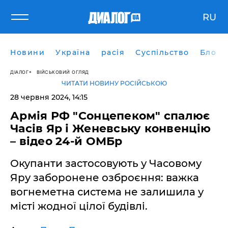
RU
Новини
Україна
расія
Суспільство
Блоги
ДІАЛОГ
ВІЙСЬКОВИЙ ОГЛЯД
ЧИТАТИ НОВИНУ РОСІЙСЬКОЮ
28 червня 2024, 14:15
Армія РФ "Сонцепеком" спалює
Часів Яр і Женевську конвенцію
– відео 24-й ОМБр
Окупанти застосовують у Часовому
Яру заборонене озброєння: важка
вогнеметна система не залишила у
місті жодної цілої будівлі.