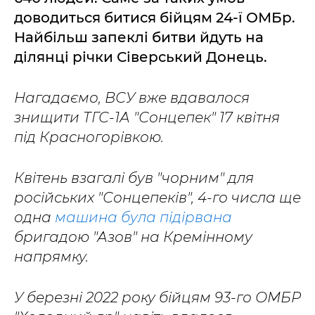
доводиться битися бійцям 24-ї ОМБр.
Найбільш запеклі битви йдуть на
ділянці річки Сіверський Донець.
Нагадаємо, ВСУ вже вдавалося
знищити ТГС-1А "Сонцепек" 17 квітня
під Красногорівкою.
Квітень взагалі був "чорним" для
російських "Сонцепеків", 4-го числа ще
одна
машина була підірвана
бригадою "Азов" на Кремінному
напрямку.
У березні 2022 року бійцям 93-го ОМБР