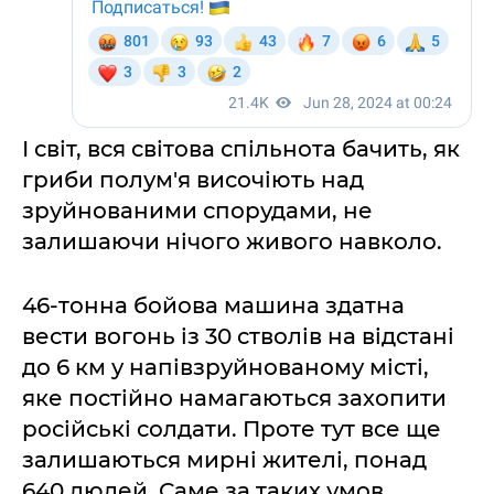
І світ, вся світова спільнота бачить, як
гриби полум'я височіють над
зруйнованими спорудами, не
залишаючи нічого живого навколо.
46-тонна бойова машина здатна
вести вогонь із 30 стволів на відстані
до 6 км у напівзруйнованому місті,
яке постійно намагаються захопити
російські солдати. Проте тут все ще
залишаються мирні жителі, понад
640 людей. Саме за таких умов