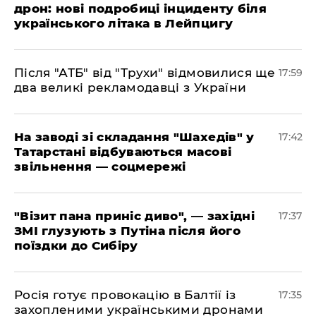
дрон: нові подробиці інциденту біля
українського літака в Лейпцигу
​Після "АТБ" від "Трухи" відмовилися ще
17:59
два великі рекламодавці з України
​На заводі зі складання "Шахедів" у
17:42
Татарстані відбуваються масові
звільнення — соцмережі
"Візит пана приніс диво", — західні
17:37
ЗМІ глузують з Путіна після його
поїздки до Сибіру
Росія готує провокацію в Балтії із
17:35
захопленими українськими дронами