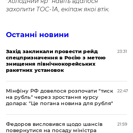
"Холодний яр" навіть вдалося
захопити ТОС-1А, екіпаж якої втік.
Останні новини
​Захід закликали провести рейд
23:31
спецпризначення в Росію з метою
знищення північнокорейських
ракетних установок
​Мінфіну РФ довелося розпочати "тиск
22:47
на рубль" через зростання курсу
долара: "Це погана новина для рубля"
​Федоров висловився щодо шансів
21:59
повернутися на посаду міністра