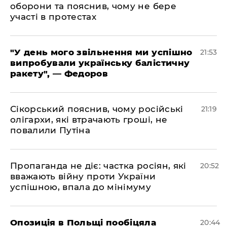
оборони та пояснив, чому не бере
участі в протестах
​"У день мого звільнення ми успішно
21:53
випробували українську балістичну
ракету", — Федоров
​Сікорський пояснив, чому російські
21:19
олігархи, які втрачають гроші, не
повалили Путіна
​Пропаганда не діє: частка росіян, які
20:52
вважають війну проти України
успішною, впала до мінімуму
​Опозиція в Польщі пообіцяла
20:44