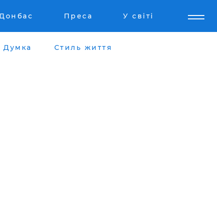
Донбас
Преса
У світі
Думка
Стиль життя