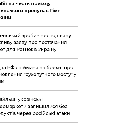
бії на честь приїзду
енського пролунав Гімн
аїни
енський зробив несподівану
ливу заяву про постачання
ет для Patriot в Україну
да РФ спіймана на брехні про
новлення "сухопутного мосту" у
им
більші українські
ермаркети залишилися без
дуктів через російські атаки