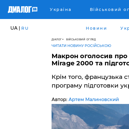
Україна
Військовий о
UA |
RU
Новини
Ук
ДІАЛОГ
ВІЙСЬКОВИЙ ОГЛЯД
ЧИТАТИ НОВИНУ РОСІЙСЬКОЮ
Макрон оголосив про
Mirage 2000 та підго
Крім того, французька с
програму підготовки укр
Автор:
Артем Малиновский