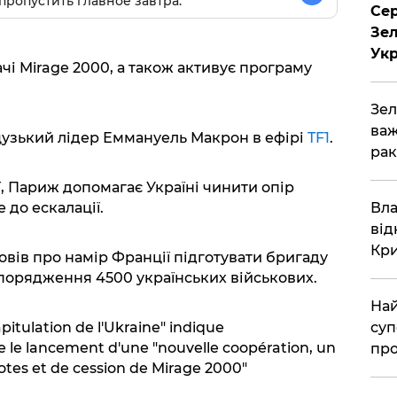
пропустить главное завтра.
Сер
Зел
Укр
і Mirage 2000, а також активує програму
Зел
важ
цузький лідер Еммануель Макрон в ефірі
TF1
.
рак
, Париж допомагає Україні чинити опір
Вла
е до ескалації.
від
Кр
вів про намір Франції підготувати бригаду
спорядження 4500 українських військових.
Най
суп
apitulation de l'Ukraine" indique
 le lancement d'une "nouvelle coopération, un
про
tes et de cession de Mirage 2000"