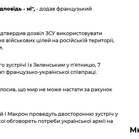
повідь - ні",
- додав французький
підтвердив дозвіл ЗСУ використовувати
військових цілей на російській території,
и.
о зустрічі із Зеленським у п'ятницю, 7
п французько-української співпраці.
лосив, що мир не може настати за рахунок
й і Макрон проведуть двосторонню зустріч у
ої обговорять потреби української армії на
М