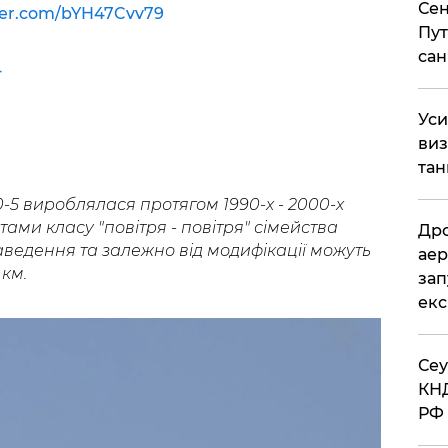
Сен
tter.com/bYH47Cvv79
Пут
сан
4
​Ус
виз
тан
0-5 вироблялася протягом 1990-х - 2000-х
ами класу "повітря - повітря" сімейства
​Др
ведення та залежно від модифікації можуть
аер
 км.
зап
екс
​Се
КНД
РФ 