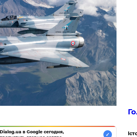
Го
Dialog.ua в Google сегодня,
Іст
✓