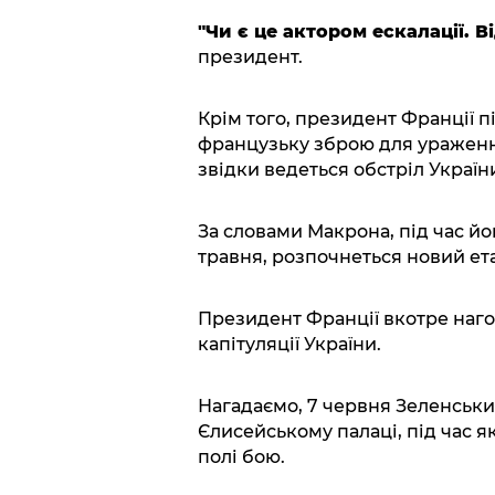
"Чи є це актором ескалації. Від
президент.
Крім того, президент Франції 
французьку зброю для ураження 
звідки ведеться обстріл Україн
За словами Макрона, під час йог
травня, розпочнеться новий ета
Президент Франції вкотре наго
капітуляції України.
Нагадаємо, 7 червня Зеленськи
Єлисейському палаці, під час як
полі бою.