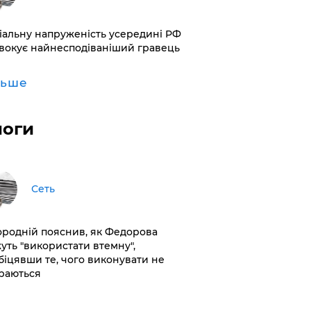
іальну напруженість усередині РФ
вокує найнесподіваніший гравець
льше
логи
Сеть
ородній пояснив, як Федорова
уть "використати втемну",
біцявши те, чого виконувати не
раються