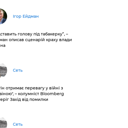
Ігор Ейдман
дставить голову під табакерку”, –
ман описав сценарій краху влади
іна
Сеть
ін отримає перевагу у війні з
аїною", – колумніст Bloomberg
теріг Захід від помилки
Сеть