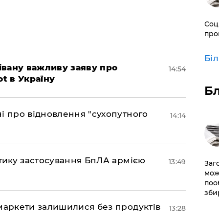
Соц
про
Бі
івану важливу заяву про
14:54
ot в Україну
Б
і про відновлення "сухопутного
14:14
ктику застосування БпЛА армією
13:49
Заг
мож
поо
зби
маркети залишилися без продуктів
13:28