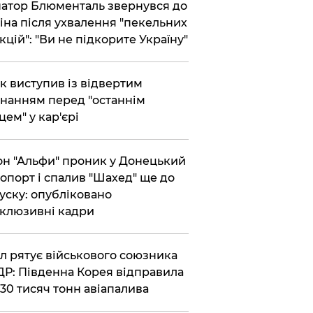
атор Блюменталь звернувся до
іна після ухвалення "пекельних
кцій": "Ви не підкорите Україну"
ик виступив із відвертим
нанням перед "останнім
цем" у кар'єрі
он "Альфи" проник у Донецький
опорт і спалив "Шахед" ще до
уску: опубліковано
клюзивні кадри
ул рятує військового союзника
Р: Південна Корея відправила
30 тисяч тонн авіапалива