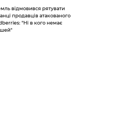
емль відмовився рятувати
анці продавців атакованого
dberries: "Ні в кого немає
шей"