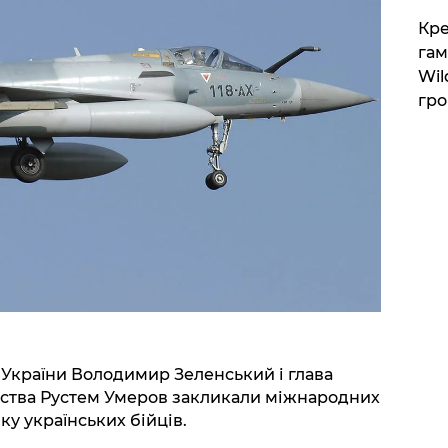
​Кр
гам
Wil
гро
України Володимир Зеленський і глава
мства Рустем Умеров закликали міжнародних
у українських бійців.