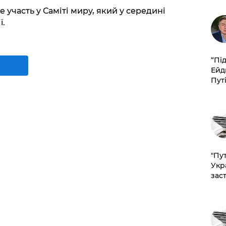
 участь у Саміті миру, який у середині
ї.
​“Пі
Ейд
Пут
"Пут
Укр
зас