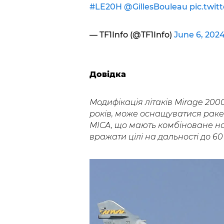
#LE20H
@GillesBouleau
pic.twi
— TF1Info (@TF1Info)
June 6, 202
Довідка
Модифікація літаків Mirage 200
років, може оснащуватися ракет
MICA, що мають комбіноване на
вражати цілі на дальності до 60