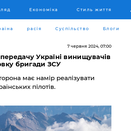
гляд
Економіка
Стиль життя
раїна
расія
Суспільство
Блоги
7 червня 2024, 07:00
 передачу Україні винищувачів
товку бригади ЗСУ
торона має намір реалізувати
аїнських пілотів.