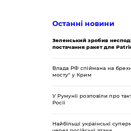
Останні новини
Зеленський зробив неспод
постачання ракет для Patri
Влада РФ спіймана на брехн
мосту" у Крим
У Румунії розповіли про та
Росії
Найбільші українські супер
через російські атаки