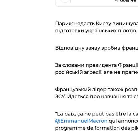
чтобы не 
Париж надасть Києву винищувач
підготовки українських пілотів.
Відповідну заяву зробив фран
За словами президента Франції
російській агресії, але не прагн
Французький лідер також розпо
ЗСУ. Йдеться про навчання та 
"La paix, ça ne peut pas être la c
@EmmanuelMacron
qui annonce
programme de formation des pilo