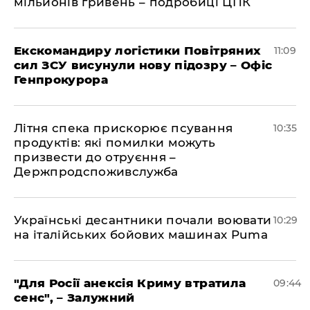
мільйонів гривень – подробиці ЦПК
Екскомандиру логістики Повітряних
11:09
сил ЗСУ висунули нову підозру – Офіс
Генпрокурора
Літня спека прискорює псування
10:35
продуктів: які помилки можуть
призвести до отруєння –
Держпродспоживслужба
Українські десантники почали воювати
10:29
на італійських бойових машинах Puma
"Для Росії анексія Криму втратила
09:44
сенс", – Залужний