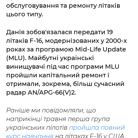
обслуговування та ремонту літаків
цього типу.
Данія зобов'язалася передати 19
літаків F-16, модернізованих у 2000-х
роках за програмою Mid-Life Update
(MLU). Майбутні українські
винищувачі під час програми MLU
пройшли капітальний ремонт і
отримали, зокрема, більш сучасний
радар AN/APG-66(V)2.
Раніше ми повідомляли, що
наприкінці травня перша група
українських пілотів
пройшла повний
курс навчання
на літаках F-16 у США.