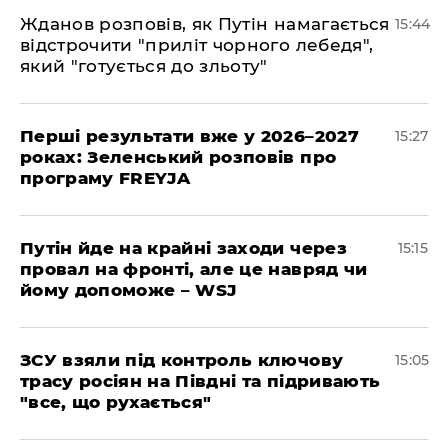
Жданов розповів, як Путін намагається
15:44
відстрочити "приліт чорного лебедя",
який "готується до зльоту"
Перші результати вже у 2026–2027
15:27
роках: Зеленський розповів про
програму FREYJA
Путін йде на крайні заходи через
15:15
провал на фронті, але це навряд чи
йому допоможе – WSJ
ЗСУ взяли під контроль ключову
15:05
трасу росіян на Півдні та підривають
"все, що рухається"