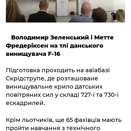
Володимир Зеленський і Метте
Фредеріксен на тлі данського
винищувача F-16
Підготовка проходить на авіабазі
Скрідструпе, де розташоване
винищувальне крило датських
повітряних сил у складі 727-ї та 730-ї
ескадрилей.
Крім льотчиків, ще 65 фахівців мають
пройти навчання з технічного