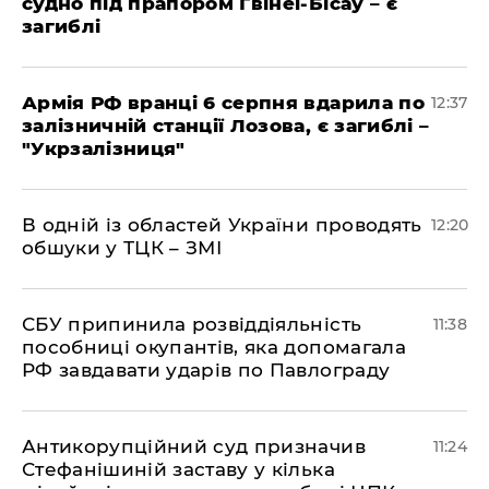
судно під прапором Гвінеї-Бісау – є
загиблі
Армія РФ вранці 6 серпня вдарила по
12:37
залізничній станції Лозова, є загиблі –
"Укрзалізниця"
В одній із областей України проводять
12:20
обшуки у ТЦК – ЗМІ
СБУ припинила розвіддіяльність
11:38
пособниці окупантів, яка допомагала
РФ завдавати ударів по Павлограду
Антикорупційний суд призначив
11:24
Стефанішиній заставу у кілька