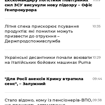
Екскомандиру логістики Повітряних
11:09
сил ЗСУ висунули нову підозру – Офіс
Генпрокурора
Літня спека прискорює псування
10:35
продуктів: які помилки можуть
призвести до отруєння –
Держпродспоживслужба
Українські десантники почали воювати
10:29
на італійських бойових машинах Puma
"Для Росії анексія Криму втратила
09:44
сенс", – Залужний
Стало відомо, кому із пенсіонерів-ВПО,
09:38