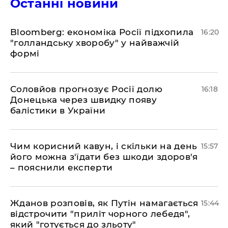
Останні новини
Bloomberg: економіка Росії підхопила
16:20
"голландську хворобу" у найважчій
формі
Соловйов прогнозує Росії долю
16:18
Донецька через швидку появу
балістики в України
Чим корисний кавун, і скільки на день
15:57
його можна з'їдати без шкоди здоров'я
– пояснили експерти
Жданов розповів, як Путін намагається
15:44
відстрочити "приліт чорного лебедя",
який "готується до зльоту"