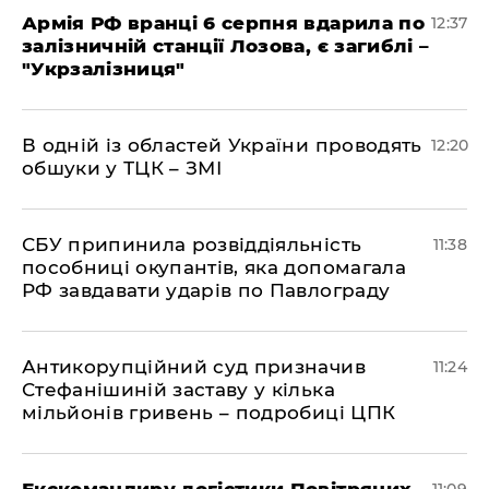
Армія РФ вранці 6 серпня вдарила по
12:37
залізничній станції Лозова, є загиблі –
"Укрзалізниця"
В одній із областей України проводять
12:20
обшуки у ТЦК – ЗМІ
СБУ припинила розвіддіяльність
11:38
пособниці окупантів, яка допомагала
РФ завдавати ударів по Павлограду
Антикорупційний суд призначив
11:24
Стефанішиній заставу у кілька
мільйонів гривень – подробиці ЦПК