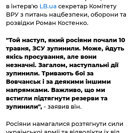
в інтерв'ю
LB.ua
секретар Комітету
ВРУ з питань нацбезпеки, оборони та
розвідки Роман Костенко.
"Той наступ, який росіяни почали 10
травня, ЗСУ зупинили. Може, йдуть
якісь просування, але вони
незначні. Загалом, наступальні дії
зупинили. Тривають бої за
Вовчанськ і за деякими іншими
напрямками. Важливо, що ми
встигли підтягнути резерви та
зупинили",
- заявив він.
Росіяни намагалися розтягнути сили
української армії та відволікти їх від