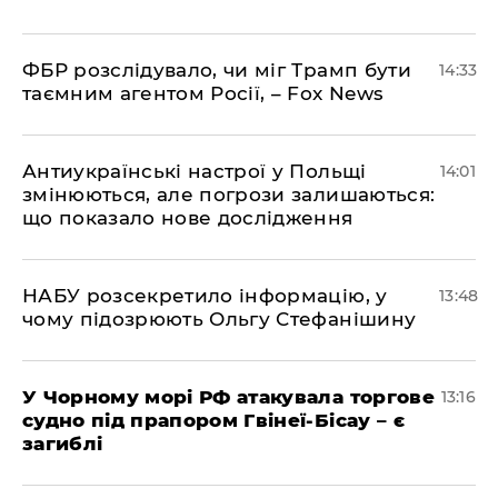
ФБР розслідувало, чи міг Трамп бути
14:33
таємним агентом Росії, – Fox News
Антиукраїнські настрої у Польщі
14:01
змінюються, але погрози залишаються:
що показало нове дослідження
НАБУ розсекретило інформацію, у
13:48
чому підозрюють Ольгу Стефанішину
У Чорному морі РФ атакувала торгове
13:16
судно під прапором Гвінеї-Бісау – є
загиблі