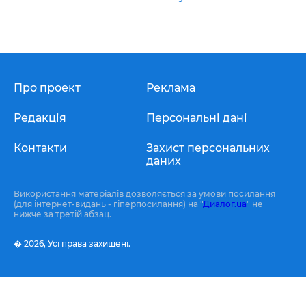
Про проект
Реклама
Редакція
Персональні дані
Контакти
Захист персональних
даних
Використання матеріалів дозволяється за умови посилання
(для інтернет-видань - гіперпосилання) на "
Диалог.ua
" не
нижче за третій абзац.
� 2026,
Усі права захищені.