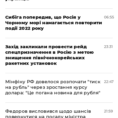
Сибіга попередив, що Росія у
06:55
Чорному морі намагається повторити
події 2022 року
​Захід закликали провести рейд
23:31
спецпризначення в Росію з метою
знищення північнокорейських
ракетних установок
​Мінфіну РФ довелося розпочати "тиск
22:47
на рубль" через зростання курсу
долара: "Це погана новина для рубля"
​Федоров висловився щодо шансів
21:59
повернутися на посаду міністра