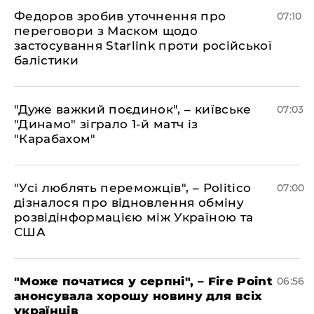
Федоров зробив уточнення про
07:10
переговори з Маском щодо
застосування Starlink проти російської
балістики
"Дуже важкий поєдинок", – київське
07:03
"Динамо" зіграло 1-й матч із
"Карабахом"
"Усі люблять переможців", – Politico
07:00
дізналося про відновлення обміну
розвідінформацією між Україною та
США
"Може початися у серпні", – Fire Point
06:56
анонсувала хорошу новину для всіх
українців