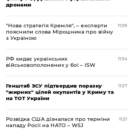
дронами
"Нова стратегія Кремля", – експерти
11:39
пояснили слова Мірошника про війну
з Україною
РФ кидає українських
11:34
військовополонених у бої – ISW
Генштаб ЗСУ підтвердив поразку
11:27
"жирних" цілей окупантів у Криму та
на ТОТ України
Розвідка США дізналася про терміни
11:21
нападу Росії на НАТО – WSJ