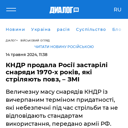
RU
Новини
Україна
расія
Суспільство
Блоги
ДІАЛОГ
ВІЙСЬКОВИЙ ОГЛЯД
ЧИТАТИ НОВИНУ РОСІЙСЬКОЮ
14 травня 2024, 11:38
КНДР продала Росії застарілі
снаряди 1970-х років, які
стріляють повз, – ЗМІ
Величезну масу снарядів КНДР із
вичерпаним терміном придатності,
які небезпечні під час стрільби та не
відповідають стандартам
використання, передано армії РФ.