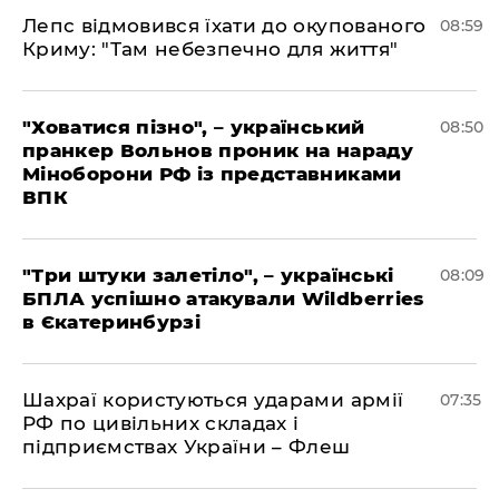
Лепс відмовився їхати до окупованого
08:59
Криму: "Там небезпечно для життя"
"Ховатися пізно", – український
08:50
пранкер Вольнов проник на нараду
Міноборони РФ із представниками
ВПК
"Три штуки залетіло", – українські
08:09
БПЛА успішно атакували Wildberries
в Єкатеринбурзі
Шахраї користуються ударами армії
07:35
РФ по цивільних складах і
підприємствах України – Флеш