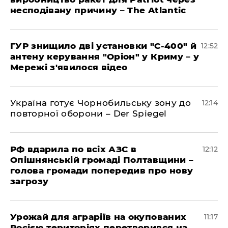
несподівану причину – The Atlantic
ГУР знищило дві установки "С-400" й
12:52
антену керування "Оріон" у Криму – у
Мережі з'явилося відео
Україна готує Чорнобильську зону до
12:14
повторної оборони – Der Spiegel
РФ вдарила по всіх АЗС в
12:12
Опішнянській громаді Полтавщини –
голова громади попередив про нову
загрозу
Урожай для аграріїв на окупованих
11:17
Росією територіях перетворився на