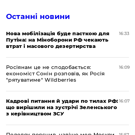
Останні новини
Нова мобілізація буде пасткою для
16:33
Путіна: на Міноборони РФ чекають
втрат і масового дезертирства
Росіянам це не сподобається:
16:09
економіст Сонін розповів, як Росія
"рятуватиме" Wildberries
Кадрові питання й удари по тилах РФ:
16:07
що вирішили на зустрічі Зеленського
з керівництвом ЗСУ
Подоляк пояснив, навіщо мер Москви
15:57