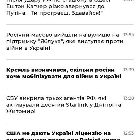
Ештон Катчер різко звернувся до
Путіна: "Ти програєш. Здавайся!"
Росіяни масово вийшли на вулицю на
13:54
підтримку "Яблука", яке виступає проти
війни в Україні
Кремль визначився, скільки росіян
13:39
хоче мобілізувати для війни в Україні
СБУ викрила трьох агентів РФ, які
13:28
активували десятки Starlink у Дніпрі та
Житомирі
США не дають Україні ліцензію на
12:53
виробництво ракет для Patriot через