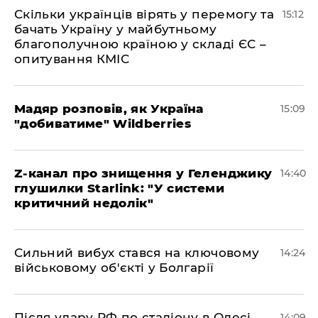
Скільки українців вірять у перемогу та
15:12
бачать Україну у майбутньому
благополучною країною у складі ЄС –
опитування КМІС
Мадяр розповів, як Україна
15:09
"добиватиме" Wildberries
Z-канал про знищення у Геленджику
14:40
глушилки Starlink: "У системи
критичний недолік"
Сильний вибух стався на ключовому
14:24
військовому об'єкті у Болгарії
Після удару РФ по стадіону в Одесі
14:09