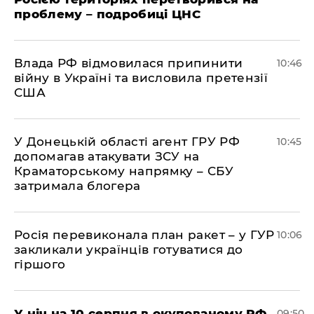
проблему – подробиці ЦНС
Влада РФ відмовилася припинити
10:46
війну в Україні та висловила претензії
США
У Донецькій області агент ГРУ РФ
10:45
допомагав атакувати ЗСУ на
Краматорському напрямку – СБУ
затримала блогера
Росія перевиконала план ракет – у ГУР
10:06
закликали українців готуватися до
гіршого
У ніч на 10 серпня в окупованому РФ
09:50