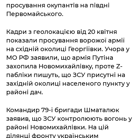
просування окупантів на півдні
Первомайського.
Кадри з геолокацією від 20 квітня
показали просування ворожої армії
на східній околиці Георгіївки. Учора у
МО РФ заявили, що армія Путіна
захопила Новомихайлівку, проте Z-
пабліки пишуть, що ЗСУ присутні на
західній околиці населеного пункту у
районі дач.
Командир 79-ї бригади Шматалюк
заявив, що ЗСУ контролюють вогонь у
районі Новомихайлівки. На цій
ділянці фронту українським