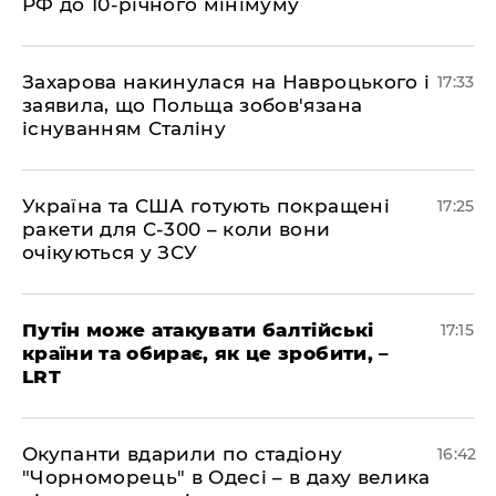
РФ до 10-річного мінімуму
​Захарова накинулася на Навроцького і
17:33
заявила, що Польща зобов'язана
існуванням Сталіну
​Україна та США готують покращені
17:25
ракети для С-300 – коли вони
очікуються у ЗСУ
​Путін може атакувати балтійські
17:15
країни та обирає, як це зробити, –
LRT
​Окупанти вдарили по стадіону
16:42
"Чорноморець" в Одесі – в даху велика