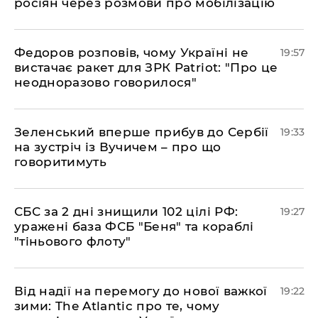
росіян через розмови про мобілізацію
​Федоров розповів, чому Україні не
19:57
вистачає ракет для ЗРК Patriot: "Про це
неодноразово говорилося"
​Зеленський вперше прибув до Сербії
19:33
на зустріч із Вучичем – про що
говоритимуть
​СБС за 2 дні знищили 102 цілі РФ:
19:27
уражені база ФСБ "Беня" та кораблі
"тіньового флоту"
​Від надії на перемогу до нової важкої
19:22
зими: The Atlantic про те, чому