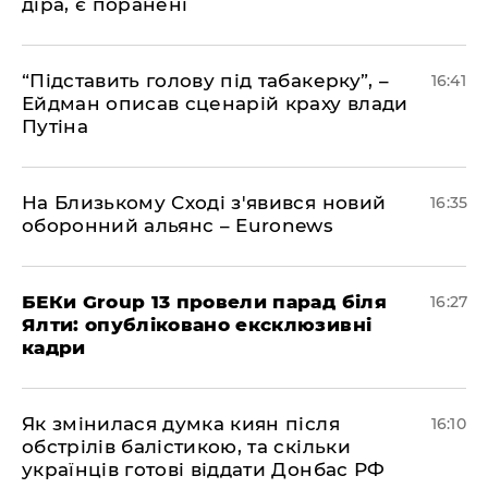
діра, є поранені
​“Підставить голову під табакерку”, –
16:41
Ейдман описав сценарій краху влади
Путіна
На Близькому Сході з'явився новий
16:35
оборонний альянс – Euronews
БЕКи Group 13 провели парад біля
16:27
Ялти: опубліковано ексклюзивні
кадри
Як змінилася думка киян після
16:10
обстрілів балістикою, та скільки
українців готові віддати Донбас РФ