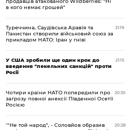
продавців атакованого Wildberries: "Ні
в кого немає грошей"
​Туреччина, Саудівська Аравія та
21:19
Пакистан створили військовий союз за
прикладом НАТО: Іран у гніві
​У США зробили ще один крок до
21:15
введення "пекельних санкцій" проти
Росії
​Чотири країни НАТО попередили про
20:35
загрозу повної анексії Південної Осетії
Росією
​'"Не той народ", - Соловйов образив
20:28