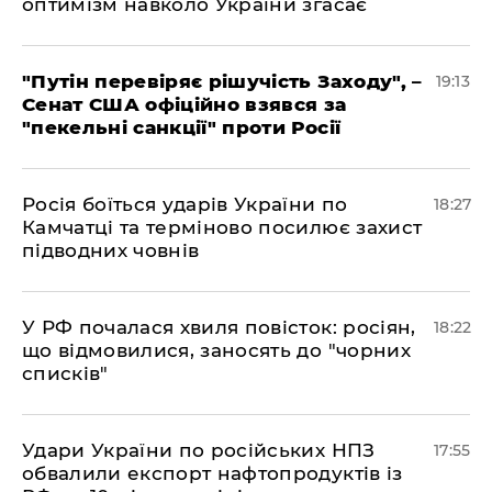
оптимізм навколо України згасає
​"Путін перевіряє рішучість Заходу", –
19:13
Сенат США офіційно взявся за
"пекельні санкції" проти Росії
​Росія боїться ударів України по
18:27
Камчатці та терміново посилює захист
підводних човнів
​У РФ почалася хвиля повісток: росіян,
18:22
що відмовилися, заносять до "чорних
списків"
​Удари України по російських НПЗ
17:55
обвалили експорт нафтопродуктів із