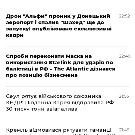
​Дрон "Альфи" проник у Донецький
22:52
аеропорт і спалив "Шахед" ще до
запуску: опубліковано ексклюзивні
кадри
​Спроби переконати Маска на
22:40
використання Starlink для ударів по
балістиці в РФ - The Atlantic дізнався
про позицію бізнесмена
​Сеул рятує військового союзника
21:55
КНДР: Південна Корея відправила РФ
30 тисяч тонн авіапалива
​Кремль відмовився рятувати гаманці
21:49