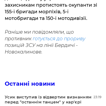
захисникам протистоять окупанти зі
155-ї бригади морпіхів, 5-ї
мотобригади та 150-ї мотодивізії.
Раніше ми повідомляли, що
противник
готується до прориву
позицій ЗСУ на лінії Бердичі -
Новокалинове.
Останні новини
​Усик виступив із відвертим визнанням
23:19
перед "останнім танцем" у кар'єрі