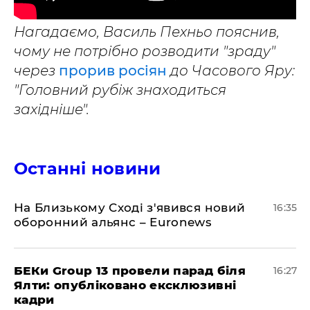
Нагадаємо, Василь Пехньо пояснив,
чому не потрібно розводити "зраду"
через
прорив росіян
до Часового Яру:
"Головний рубіж знаходиться
західніше".
Останні новини
На Близькому Сході з'явився новий
16:35
оборонний альянс – Euronews
БЕКи Group 13 провели парад біля
16:27
Ялти: опубліковано ексклюзивні
кадри