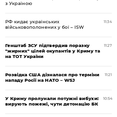
з Україною
РФ кидає українських
11:34
військовополонених у бої – ISW
Генштаб ЗСУ підтвердив поразку
11:27
"жирних" цілей окупантів у Криму та
на ТОТ України
Розвідка США дізналася про терміни
11:21
нападу Росії на НАТО – WSJ
У Криму пролунали потужні вибухи:
10:54
вирують пожежі, чути детонацію БК