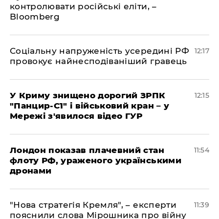
контролювати російські еліти, –
Bloomberg
Соціальну напруженість усередині РФ
12:17
провокує найнесподіваніший гравець
У Криму знищено дорогий ЗРПК
12:15
"Панцир-С1" і військовий кран – у
Мережі з'явилося відео ГУР
Лондон показав плачевний стан
11:54
флоту РФ, ураженого українськими
дронами
"Нова стратегія Кремля", – експерти
11:39
пояснили слова Мірошника про війну