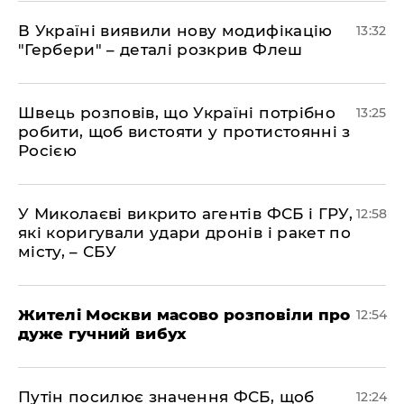
В Україні виявили нову модифікацію
13:32
"Гербери" – деталі розкрив Флеш
Швець розповів, що Україні потрібно
13:25
робити, щоб вистояти у протистоянні з
Росією
У Миколаєві викрито агентів ФСБ і ГРУ,
12:58
які коригували удари дронів і ракет по
місту, – СБУ
Жителі Москви масово розповіли про
12:54
дуже гучний вибух
Путін посилює значення ФСБ, щоб
12:24