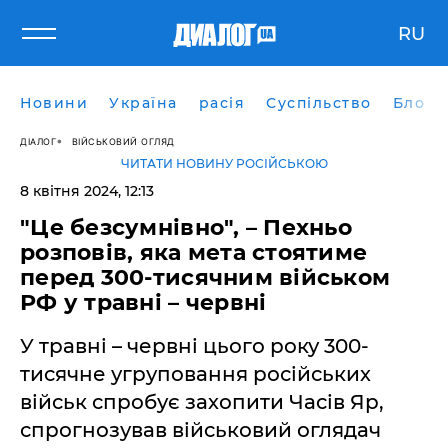
RU
Новини
Україна
расія
Суспільство
Блоги
ДІАЛОГ
ВІЙСЬКОВИЙ ОГЛЯД
ЧИТАТИ НОВИНУ РОСІЙСЬКОЮ
8 квітня 2024, 12:13
"Це безсумнівно", – Пехньо
розповів, яка мета стоятиме
перед 300-тисячним військом
РФ у травні – червні
У травні – червні цього року 300-
тисячне угруповання російських
військ спробує захопити Часів Яр,
спрогнозував військовий оглядач