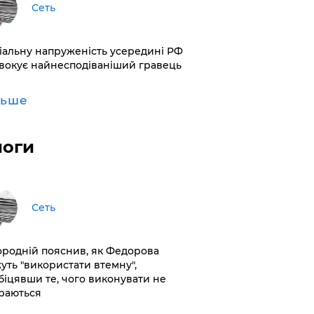
Сеть
іальну напруженість усередині РФ
вокує найнесподіваніший гравець
льше
логи
Сеть
ородній пояснив, як Федорова
уть "використати втемну",
біцявши те, чого виконувати не
раються