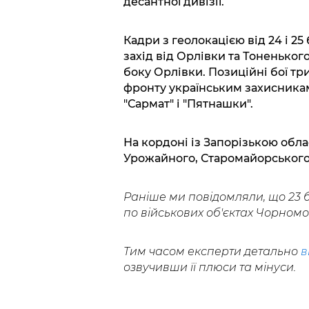
десантної дивізії.
Кадри з геолокацією від 24 і 2
захід від Орлівки та Тоненького
боку Орлівки. Позиційні бої три
фронту українським захисникам
"Сармат" і "Пятнашки".
На кордоні із Запорізькою обла
Урожайного, Старомайорського 
Раніше ми повідомляли, що 23 
по військових об'єктах Чорномо
Тим часом експерти детально
в
озвучивши її плюси та мінуси.