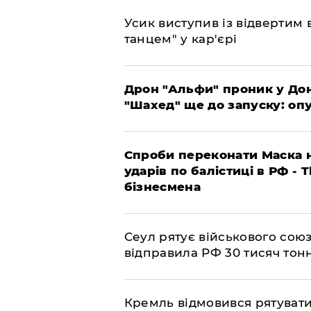
​Усик виступив із відвертим
танцем" у кар'єрі
​Дрон "Альфи" проник у До
"Шахед" ще до запуску: оп
​Спроби переконати Маска н
ударів по балістиці в РФ - 
бізнесмена
​Сеул рятує військового со
відправила РФ 30 тисяч тон
​Кремль відмовився рятуват