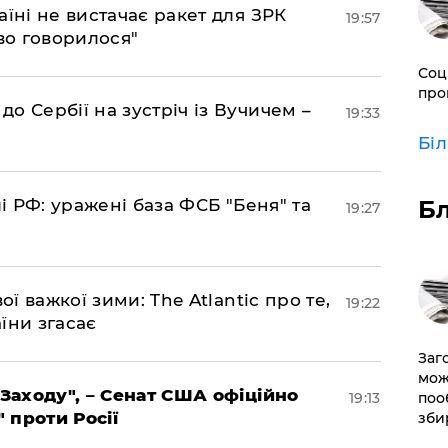
аїні не вистачає ракет для ЗРК
19:57
во говорилося"
Соц
про
о Сербії на зустріч із Вучичем –
19:33
Бі
лі РФ: уражені база ФСБ "Беня" та
Б
19:27
ої важкої зими: The Atlantic про те,
19:22
їни згасає
Заг
мож
 Заходу", – Сенат США офіційно
19:13
поо
" проти Росії
зби