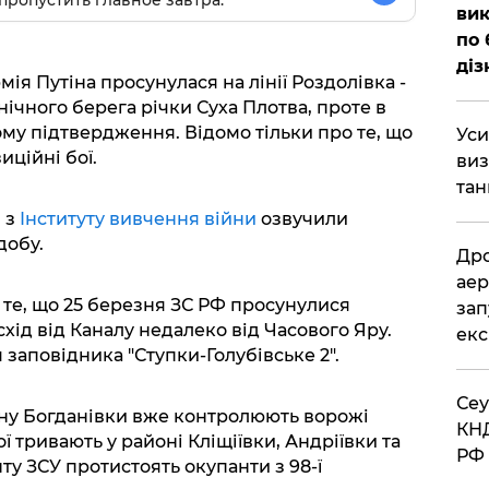
вик
по 
діз
ія Путіна просунулася на лінії Роздолівка -
нічного берега річки Суха Плотва, проте в
ому підтвердження. Відомо тільки про те, що
​Ус
иційні бої.
виз
тан
и з
Інституту вивчення війни
озвучили
добу.
​Др
аер
 те, що 25 березня ЗС РФ просунулися
зап
схід від Каналу недалеко від Часового Яру.
екс
я заповідника "Ступки-Голубівське 2".
​Се
ину Богданівки вже контролюють ворожі
КНД
ї тривають у районі Кліщіївки, Андріївки та
РФ 
ту ЗСУ протистоять окупанти з 98-ї