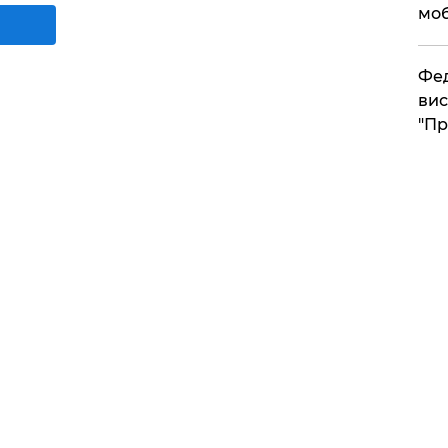
моб
​Фе
вис
"Пр