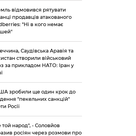
емль відмовився рятувати
анці продавців атакованого
dberries: "Ні в кого немає
шей"
реччина, Саудівська Аравія та
истан створили військовий
з за прикладом НАТО: Іран у
ві
США зробили ще один крок до
дення "пекельних санкцій"
ти Росії
Не той народ", - Соловйов
азив росіян через розмови про