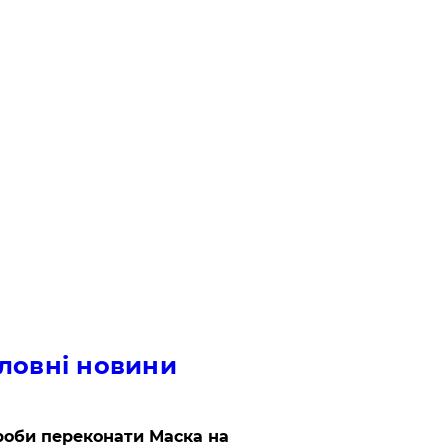
ловні новини
роби переконати Маска на