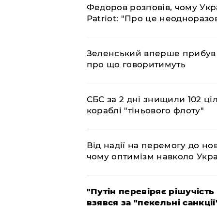
​Федоров розповів, чому Укр
Patriot: "Про це неодноразо
​Зеленський вперше прибув д
про що говоритимуть
​СБС за 2 дні знищили 102 ці
кораблі "тіньового флоту"
​Від надії на перемогу до нов
чому оптимізм навколо Укра
​"Путін перевіряє рішучість
взявся за "пекельні санкції