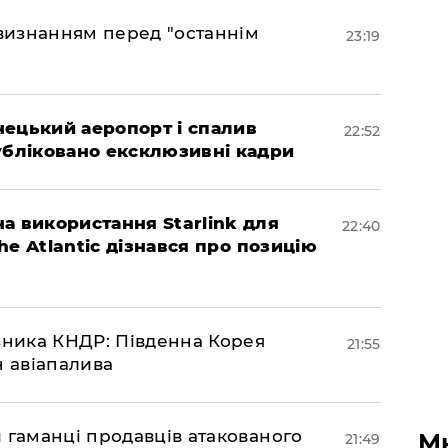
 визнанням перед "останнім
23:19
нецький аеропорт і спалив
22:52
убліковано ексклюзивні кадри
а використання Starlink для
22:40
The Atlantic дізнався про позицію
юзника КНДР: Південна Корея
21:55
н авіапалива
и гаманці продавців атакованого
М
21:49