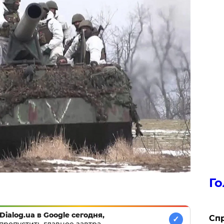
Го
Dialog.ua в Google сегодня,
​Сп
✓
пропустить главное завтра.