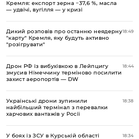
Кремля: експорт зерна −37,6 %, масла
— удвічі, вугілля — у кризі
​Дикий розповів про останню неядерну
18:49
"карту" Кремля, яку будуть активно
"розігрувати"
​Дрон РФ із вибухівкою в Лейпцигу
18:44
змусив Німеччину терміново посилити
захист аеропортів — DW
​Українські дрони зупинили
18:38
найбільший термінал з перевалки
харчових вантажів у Росії
​У боях із ЗСУ в Курській області
18:34