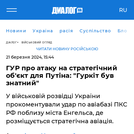
RU
Новини
Україна
расія
Суспільство
Блоги
ДІАЛОГ
ВІЙСЬКОВИЙ ОГЛЯД
ЧИТАТИ НОВИНУ РОСІЙСЬКОЮ
21 березня 2024, 15:44
ГУР про атаку на стратегічний
об'єкт для Путіна: "Гуркіт був
знатний"
У військовій розвідці України
прокоментували удар по авіабазі ПКС
РФ поблизу міста Енгельса, де
розміщується стратегічна авіація.