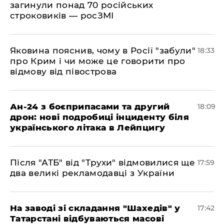
загинули понад 70 російських
строковиків — росЗМІ
​Яковина пояснив, чому в Росії "забули"
18:33
про Крим і чи може це говорити про
відмову від півострова
​Ан-24 з боєприпасами та другий
18:09
дрон: нові подробиці інциденту біля
українського літака в Лейпцигу
​Після "АТБ" від "Трухи" відмовилися ще
17:59
два великі рекламодавці з України
​На заводі зі складання "Шахедів" у
17:42
Татарстані відбуваються масові