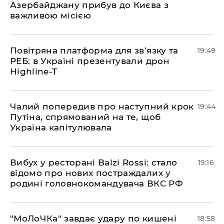
Азербайджану прибув до Києва з
важливою місією
​Повітряна платформа для зв’язку та
19:49
РЕБ: в Україні презентували дрон
Highline-T
​Чалий попередив про наступний крок
19:44
Путіна, спрямований на те, щоб
Україна капітулювала
​Вибух у ресторані Balzi Rossi: стало
19:16
відомо про нових постраждалих у
родині головнокомандувача ВКС РФ
​"МоЛоЧКа" завдає удару по кишені
18:58