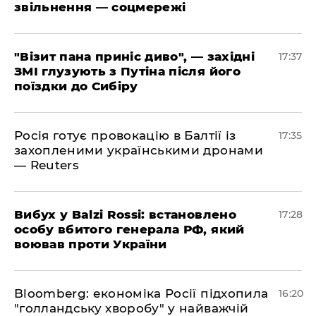
звільнення — соцмережі
"Візит пана приніс диво", — західні
17:37
ЗМІ глузують з Путіна після його
поїздки до Сибіру
Росія готує провокацію в Балтії із
17:35
захопленими українськими дронами
— Reuters
​Вибух у Balzi Rossi: встановлено
17:28
особу вбитого генерала РФ, який
воював проти України
Bloomberg: економіка Росії підхопила
16:20
"голландську хворобу" у найважчій