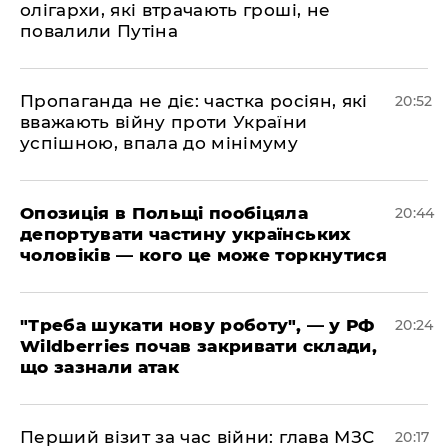
олігархи, які втрачають гроші, не
повалили Путіна
​Пропаганда не діє: частка росіян, які
20:52
вважають війну проти України
успішною, впала до мінімуму
​Опозиція в Польщі пообіцяла
20:44
депортувати частину українських
чоловіків — кого це може торкнутися
​"Треба шукати нову роботу", — у РФ
20:24
Wildberries почав закривати склади,
що зазнали атак
​Перший візит за час війни: глава МЗС
20:17