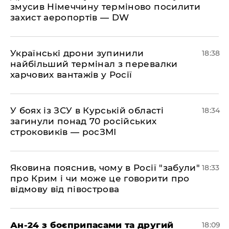
змусив Німеччину терміново посилити
захист аеропортів — DW
​Українські дрони зупинили
18:38
найбільший термінал з перевалки
харчових вантажів у Росії
​У боях із ЗСУ в Курській області
18:34
загинули понад 70 російських
строковиків — росЗМІ
​Яковина пояснив, чому в Росії "забули"
18:33
про Крим і чи може це говорити про
відмову від півострова
​Ан-24 з боєприпасами та другий
18:09