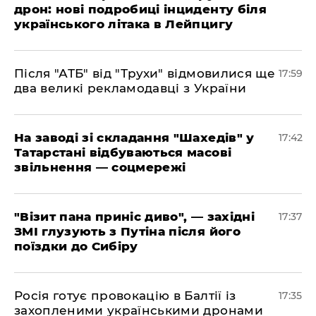
дрон: нові подробиці інциденту біля
українського літака в Лейпцигу
​Після "АТБ" від "Трухи" відмовилися ще
17:59
два великі рекламодавці з України
​На заводі зі складання "Шахедів" у
17:42
Татарстані відбуваються масові
звільнення — соцмережі
"Візит пана приніс диво", — західні
17:37
ЗМІ глузують з Путіна після його
поїздки до Сибіру
Росія готує провокацію в Балтії із
17:35
захопленими українськими дронами