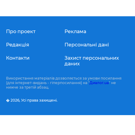
Про проект
Реклама
Редакція
Персональні дані
Контакти
Захист персональних
даних
Використання матеріалів дозволяється за умови посилання
(для інтернет-видань - гіперпосилання) на "
Диалог.ua
" не
нижче за третій абзац.
� 2026,
Усі права захищені.