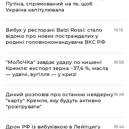
Путіна, спрямований на те, щоб
Україна капітулювала
​Вибух у ресторані Balzi Rossi: стало
19:16
відомо про нових постраждалих у
родині головнокомандувача ВКС РФ
​"МоЛоЧКа" завдає удару по кишені
18:58
Кремля: експорт зерна −37,6 %, масла
— удвічі, вугілля — у кризі
​Дикий розповів про останню неядерну
18:49
"карту" Кремля, яку будуть активно
"розігрувати"
​Дрон РФ із вибухівкою в Лейпцигу
18:44