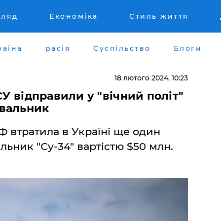
гляд
Економіка
Стиль життя
раїна
расія
Суспільство
Блоги
18 лютого 2024, 10:23
СУ відправили у "вічний політ"
увальник
Ф втратила в Україні ще один
ник "Су-34" вартістю $50 млн.