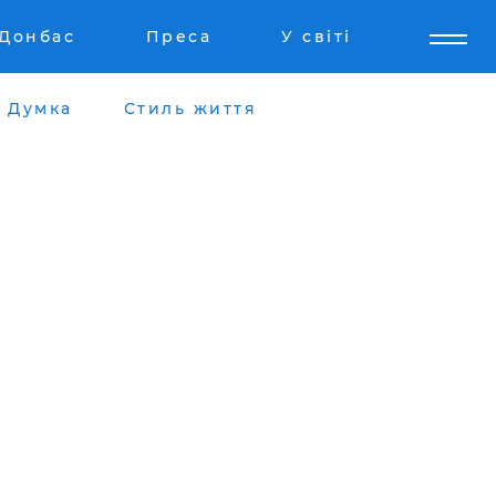
Донбас
Преса
У світі
Думка
Стиль життя