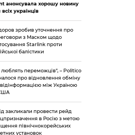
nt анонсувала хорошу новину
 всіх українців
оров зробив уточнення про
еговори з Маском щодо
тосування Starlink проти
ійської балістики
і люблять переможців", – Politico
налося про відновлення обміну
відінформацією між Україною
 США
хід закликали провести рейд
цпризначення в Росію з метою
щення північнокорейських
етних установок