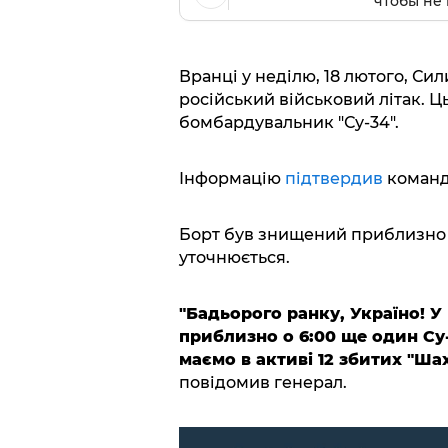
чтобы не 
Вранці у неділю, 18 лютого, С
російський військовий літак. Ц
бомбардувальник "Су-34".
Інформацію
підтвердив
команд
Борт був знищений приблизно о 
уточнюється.
"Бадьорого ранку, Україно! У
приблизно о 6:00 ще один Су-
маємо в активі 12 збитих "Шахе
повідомив генерал.