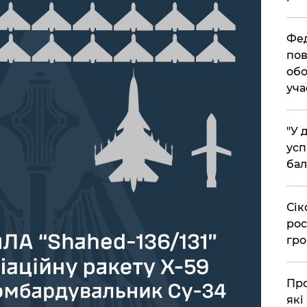
​Фе
пов
обо
уча
​"У
усп
бал
​Сі
рос
гро
​Пр
які