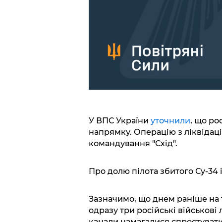
У ВПС України
уточнили
, що ро
напрямку. Операцію з ліквідаці
командування "Схід".
Про долю пілота збитого Су-34 
Зазначимо, що днем раніше на 
одразу три російські військові лі
канали намагалися спростуват