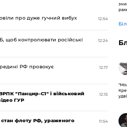
зни
рак
овіли про дуже гучний вибух
12:54
Бі
Б, щоб контролювати російські
12:24
Б
ередині РФ провокує
12:17
​"М
Кре
РПК "Панцир-С1" і військовий
12:15
удві
відео ГУР
 стан флоту РФ, ураженого
11:54