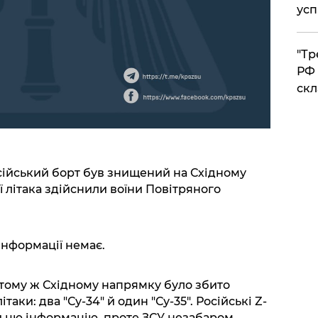
усп
​"Т
РФ 
скл
сійський борт був знищений на Східному
ї літака здійснили воїни Повітряного
інформації немає.
тому ж Східному напрямку було збито
таки: два "Су-34" й один "Су-35". Російські Z-
и цю інформацію, проте ЗСУ незабаром