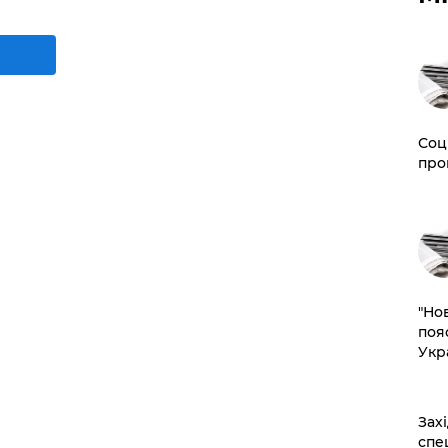
Соц
про
"Но
поя
Укр
​За
спе