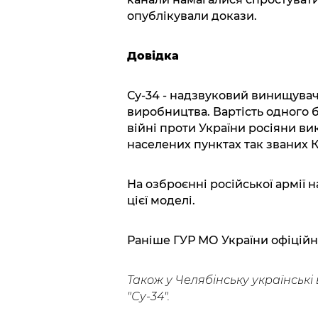
опублікували докази.
Довідка
Су-34 - надзвуковий винищува
виробництва. Вартість одного б
війні проти України росіяни ви
населених пунктах так званих К
На озброєнні російської армії н
цієї моделі.
Раніше ГУР МО України офіційно
Також у Челябінську українські 
"Су-34".