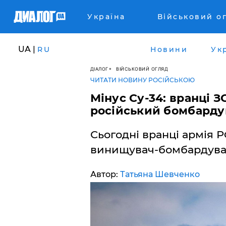
Україна
Військовий о
UA |
RU
Новини
Ук
ДІАЛОГ
ВІЙСЬКОВИЙ ОГЛЯД
ЧИТАТИ НОВИНУ РОСІЙСЬКОЮ
Мінус Су-34: вранці З
російський бомбард
Сьогодні вранці армія Р
винищувач-бомбардуваль
Автор:
Татьяна Шевченко