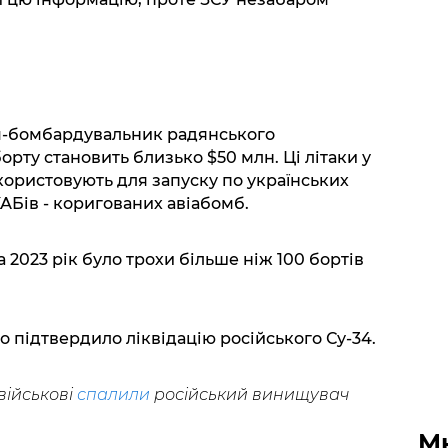
ч-бомбардувальник радянського
орту становить близько $50 млн. Ці літаки у
користовують для запуску по українських
АБів - коригованих авіабомб.
а 2023 рік було трохи більше ніж 100 бортів
 підтвердило ліквідацію російського Су-34.
військові
спалили
російський винищувач
М