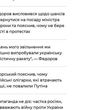
доров висловився щодо шансів
ернутися на посаду міністра
рони та пояснив, чому не бере
сті в протестах
 день мого звільнення ми
ішно випробували українську
істичну ракету", — Федоров
корський пояснив, чому
ійські олігархи, які втрачають
ші, не повалили Путіна
опаганда не діє: частка росіян,
 вважають війну проти України