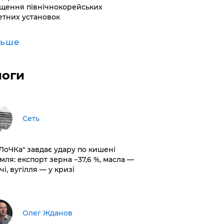
щення північнокорейських
етних установок
льше
логи
Сеть
оЛоЧКа" завдає удару по кишені
мля: експорт зерна −37,6 %, масла —
чі, вугілля — у кризі
Олег Жданов