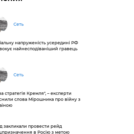
Сеть
іальну напруженість усередині РФ
вокує найнесподіваніший гравець
Сеть
ва стратегія Кремля", – експерти
снили слова Мірошника про війну з
аїною
хід закликали провести рейд
цпризначення в Росію з метою