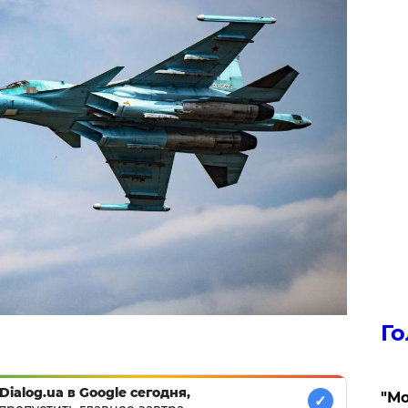
Го
Dialog.ua в Google сегодня,
"Мо
✓