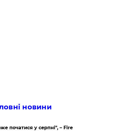
ловні новини
же початися у серпні", – Fire