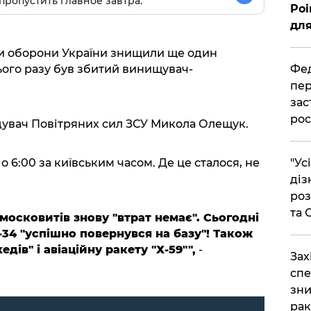
пропустить главное завтра.
Poi
для
или оборони України знищили ще один
Фед
ього разу був збитий винищувач-
пер
зас
рос
увач Повітряних сил ЗСУ Микола Олещук.
"Ус
6:00 за київським часом. Де це сталося, не
діз
роз
та
 московитів знову "втрат немає". Сьогодні
34 "успішно повернувся на базу"! Також
дів" і авіаційну ракету "Х-59"",
-
​За
спе
зни
рак