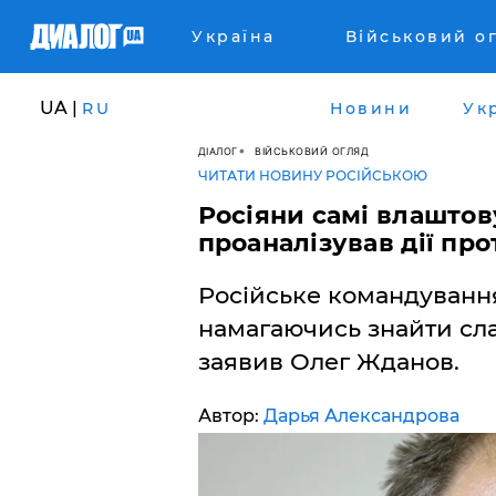
Україна
Військовий о
UA |
RU
Новини
Ук
ДІАЛОГ
ВІЙСЬКОВИЙ ОГЛЯД
ЧИТАТИ НОВИНУ РОСІЙСЬКОЮ
Росіяни самі влаштов
проаналізував дії пр
Російське командування
намагаючись знайти сла
заявив Олег Жданов.
Автор:
Дарья Александрова