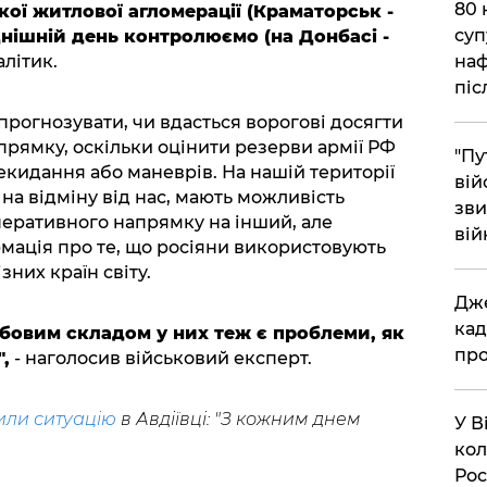
​80
кої житлової агломерації (Краматорськ -
суп
днішній день контролюємо (на Донбасі -
наф
літик.
піс
прогнозувати, чи вдасться ворогові досягти
прямку, оскільки оцінити резерви армії РФ
"Пу
екидання або маневрів. На нашій території
вій
 на відміну від нас, мають можливість
зви
перативного напрямку на інший, але
вій
рмація про те, що росіяни використовують
зних країн світу.
​Дж
кад
обовим складом у них теж є проблеми, як
про
,
- наголосив військовий експерт.
или ситуацію
в Авдіївці: "З кожним днем
​У 
кол
Рос