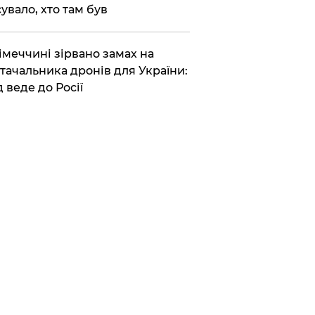
сувало, хто там був
Німеччині зірвано замах на
тачальника дронів для України:
д веде до Росії