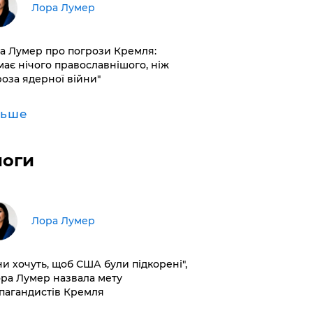
​Лора Лумер
а Лумер про погрози Кремля:
має нічого православнішого, ніж
роза ядерної війни"
льше
логи
​Лора Лумер
ни хочуть, щоб США були підкорені",
ора Лумер назвала мету
пагандистів Кремля