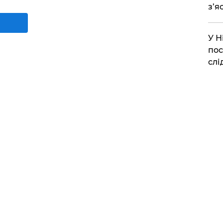
з’я
​У 
пос
слі