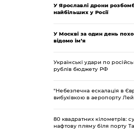
У Ярославлі дрони розбом
найбільших у Росії
​У Москві за один день пох
відомо ім’я
​Українські удари по росій
рублів бюджету РФ
​"Небезпечна ескалація в Єв
вибухівкою в аеропорту Ле
​80 квадратних кілометрів: 
нафтову пляму біля порту Т