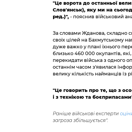
"Це ворота до останньої вели
Слов'янськ), яку ми на сього
ред.)",
- пояснив військовий ана
За словами Жданова, складно с
своїх цілей на Бахмутському на
дуже важко у плані їхнього пер
близько 460 000 окупантів, які,
перекидати війська з одного о
останнім часом з'явилася інфо
велику кількість найманців із рі
"Це говорить про те, що з ос
і з технікою та боєприпасами"
Раніше військові експерти
оцін
загроза збільшується".