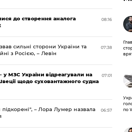
лися до створення аналога
08:16
t
Гла
азвав сильні сторони України та
07:38
сто
йні з Росією, – Левін
врят
– у МЗС України відреагували на
07:01
Швеції щодо суховантажного судна
​Ук
гол
 підкорені", – Лора Лумер назвала
по 
06:57
я