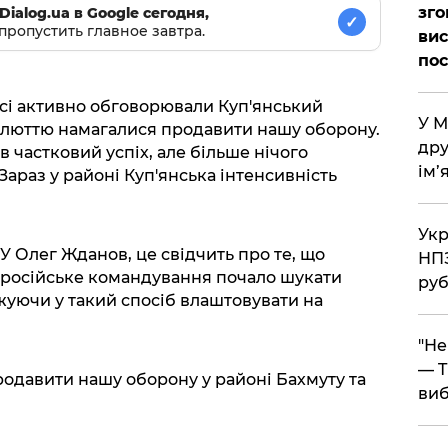
зго
Dialog.ua в Google сегодня,
✓
пропустить главное завтра.
вис
по
всі активно обговорювали Куп'янський
​У 
 люттю намагалися продавити нашу оборону.
дру
в частковий успіх, але більше нічого
ім’
Зараз у районі Куп'янська інтенсивність
​Ук
 Олег Жданов, це свідчить про те, що
НПЗ
 російське командування почало шукати
руб
жуючи у такий спосіб влаштовувати на
​"Н
— T
одавити нашу оборону у районі Бахмуту та
виб