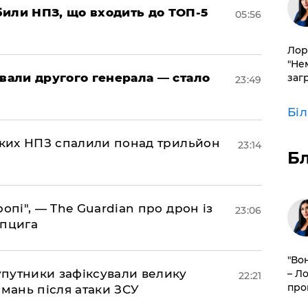
били НПЗ, що входить до ТОП-5
05:56
Лор
"Не
овали другого генерала — стало
заг
23:49
Бі
ських НПЗ спалили понад трильйон
23:14
Б
ропі", — The Guardian про дрон із
23:06
йпцига
"Во
супутники зафіксували велику
– Л
22:21
про
амань після атаки ЗСУ