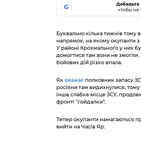
Добавьте 
G
чтобы не 
Буквально кілька тижнів тому 
напрямок, на якому окупанти з
У районі Крохмального у них бу
домогтися там вони не змогли. 
бойових дій різко впала.
Як
вважає
полковник запасу ЗСУ
росіяни там видихнулися, тому
інше слабке місце ЗСУ, продов
фронті "гойдалки".
Тепер окупанти намагаються пр
вийти на Часів Яр.