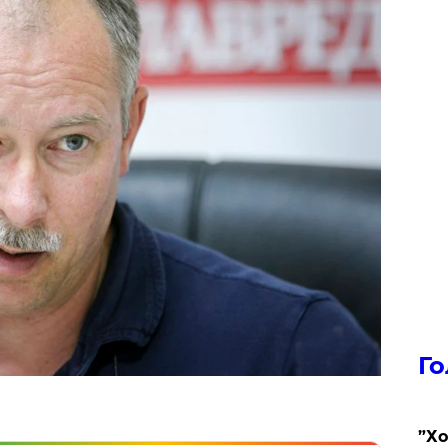
Го
​”Х