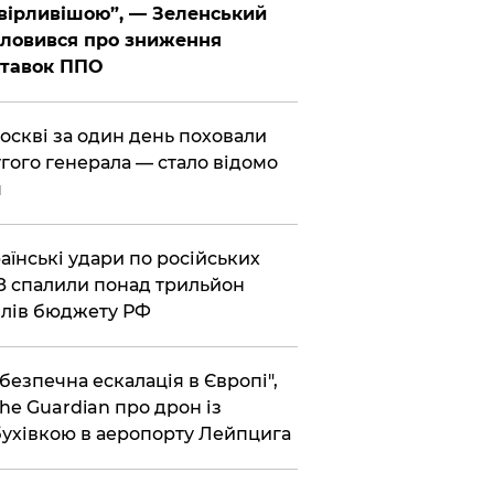
вірливішою”, — Зеленський
ловився про зниження
ставок ППО
Москві за один день поховали
гого генерала — стало відомо
я
раїнські удари по російських
 спалили понад трильйон
лів бюджету РФ
ебезпечна ескалація в Європі",
he Guardian про дрон із
ухівкою в аеропорту Лейпцига