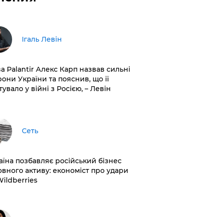
Ігаль Левін
ва Palantir Алекс Карп назвав сильні
рони України та пояснив, що її
увало у війні з Росією, – Левін
Сеть
раїна позбавляє російський бізнес
овного активу: економіст про удари
Wildberries