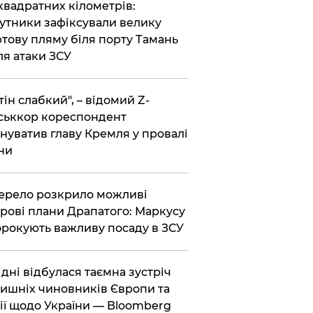
 квадратних кілометрів:
утники зафіксували велику
тову пляму біля порту Тамань
ля атаки ЗСУ
тін слабкий", – відомий Z-
ськкор кореспондент
нуватив главу Кремля у провалі
ни
ерело розкрило можливі
рові плани Драпатого: Маркусу
рокують важливу посаду в ЗСУ
Відні відбулася таємна зустріч
ишніх чиновників Європи та
ії щодо України — Bloomberg