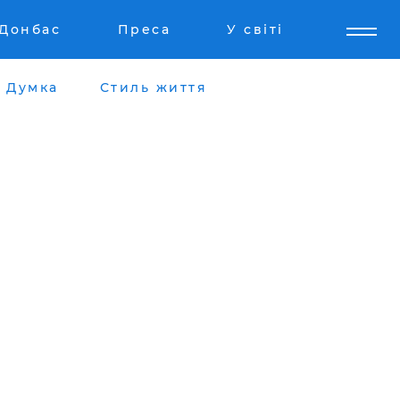
Донбас
Преса
У світі
Думка
Стиль життя