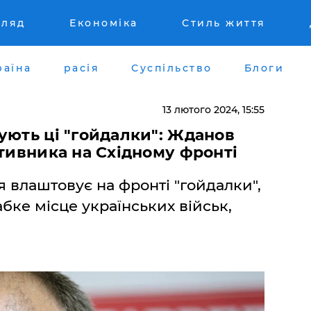
гляд
Економіка
Стиль життя
раїна
расія
Суспільство
Блоги
13 лютого 2024, 15:55
ують ці "гойдалки": Жданов
отивника на Східному фронті
 влаштовує на фронті "гойдалки",
бке місце українських військ,