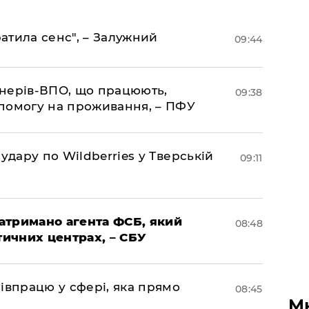
ратила сенс", – Залужний
09:44
іонерів-ВПО, що працюють,
09:38
помогу на проживання, – ПФУ
удару по Wildberries у Тверській
09:11
затримано агента ФСБ, який
08:48
тичних центрах, – СБУ
івпрацю у сфері, яка прямо
08:45
М