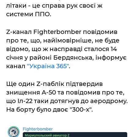
літаки - це справа рук своєї ж
системи ППО.
Z-канал Fighterbomber повідомив
про те, що, найімовірніше, не буде
відомо, що ж насправді сталося 14
січня у районі Бердянська, інформує
канал
"Україна 365"
.
Ще один Z-паблік підтвердив
знищення А-50 та повідомив про те,
що Іл-22 таки дотягнув до аеродрому.
На борту було двоє "300-х".