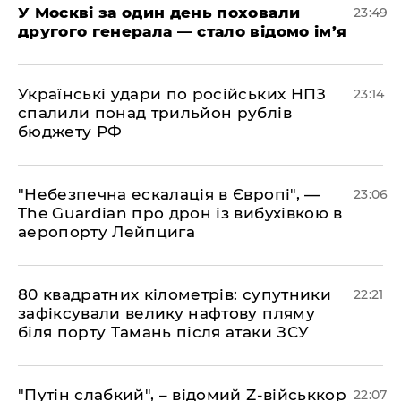
​У Москві за один день поховали
23:49
другого генерала — стало відомо ім’я
​Українські удари по російських НПЗ
23:14
спалили понад трильйон рублів
бюджету РФ
​"Небезпечна ескалація в Європі", —
23:06
The Guardian про дрон із вибухівкою в
аеропорту Лейпцига
​80 квадратних кілометрів: супутники
22:21
зафіксували велику нафтову пляму
біля порту Тамань після атаки ЗСУ
"Путін слабкий", – відомий Z-військкор
22:07