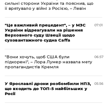
сильні сторони України та пояснив, що
її врятувало у війні з Росією, – Левін
"Це важливий прецедент", – у МЗС
07:01
України відреагували на рішення
Верховного суду Швеції щодо
суховантажного судна Caffa
"Вони хочуть, щоб США були
06:57
підкорені", – Лора Лумер назвала мету
пропагандистів Кремля
У Ярославлі дрони розбомбили НПЗ,
05:56
що входить до ТОП-5 найбільших у
Росії