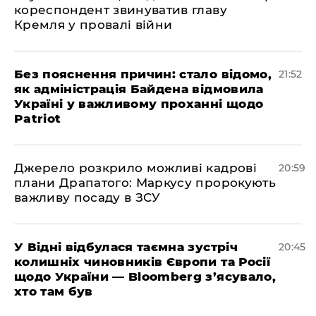
кореспондент звинуватив главу
Кремля у провалі війни
​Без пояснення причин: стало відомо,
21:52
як адміністрація Байдена відмовила
Україні у важливому проханні щодо
Patriot
​Джерело розкрило можливі кадрові
20:59
плани Драпатого: Маркусу пророкують
важливу посаду в ЗСУ
​У Відні відбулася таємна зустріч
20:45
колишніх чиновників Європи та Росії
щодо України — Bloomberg з’ясувало,
хто там був