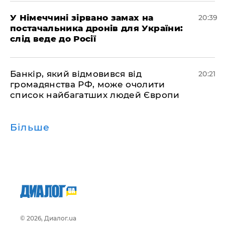
​У Німеччині зірвано замах на
20:39
постачальника дронів для України:
слід веде до Росії
​Банкір, який відмовився від
20:21
громадянства РФ, може очолити
список найбагатших людей Європи
Більше
© 2026, Диалог.ua