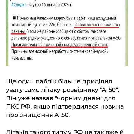
Ще один паблік більше приділив
увагу саме літаку-розвіднику "А-50".
Він уже назвав "чорним днем" для
ПКС РФ, якщо підтвердилася новина
про знищення А-50.
Літаків такого типу у РФ не так вже й