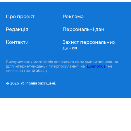
Про проект
Реклама
Редакція
Персональні дані
Контакти
Захист персональних
даних
Використання матеріалів дозволяється за умови посилання
(для інтернет-видань - гіперпосилання) на "
Диалог.ua
" не
нижче за третій абзац.
� 2026,
Усі права захищені.