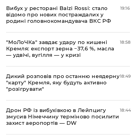
​Вибух у ресторані Balzi Rossi: стало
19:16
відомо про нових постраждалих у
родині головнокомандувача ВКС РФ
​"МоЛоЧКа" завдає удару по кишені
18:58
Кремля: експорт зерна −37,6 %, масла
— удвічі, вугілля — у кризі
​Дикий розповів про останню неядерну
18:49
"карту" Кремля, яку будуть активно
"розігрувати"
​Дрон РФ із вибухівкою в Лейпцигу
18:44
змусив Німеччину терміново посилити
захист аеропортів — DW