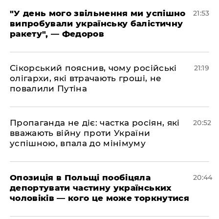
​"У день мого звільнення ми успішно
21:53
випробували українську балістичну
ракету", — Федоров
​Сікорський пояснив, чому російські
21:19
олігархи, які втрачають гроші, не
повалили Путіна
​Пропаганда не діє: частка росіян, які
20:52
вважають війну проти України
успішною, впала до мінімуму
​Опозиція в Польщі пообіцяла
20:44
депортувати частину українських
чоловіків — кого це може торкнутися