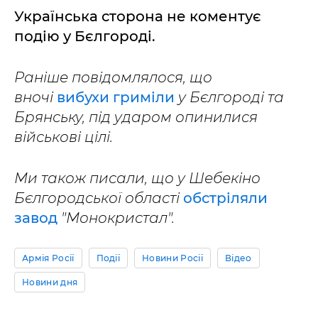
Українська сторона не коментує
подію у Бєлгороді.
Раніше повідомлялося, що
вночі
вибухи гриміли
у Бєлгороді та
Брянську, під ударом опинилися
військові цілі.
Ми також писали, що у Шебекіно
Бєлгородської області
обстріляли
завод
"Монокристал".
Армія Росії
Події
Новини Росії
Відео
Новини дня