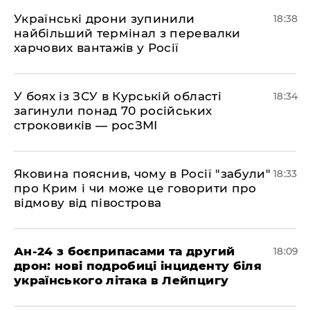
​Українські дрони зупинили
18:38
найбільший термінал з перевалки
харчових вантажів у Росії
​У боях із ЗСУ в Курській області
18:34
загинули понад 70 російських
строковиків — росЗМІ
​Яковина пояснив, чому в Росії "забули"
18:33
про Крим і чи може це говорити про
відмову від півострова
​Ан-24 з боєприпасами та другий
18:09
дрон: нові подробиці інциденту біля
українського літака в Лейпцигу