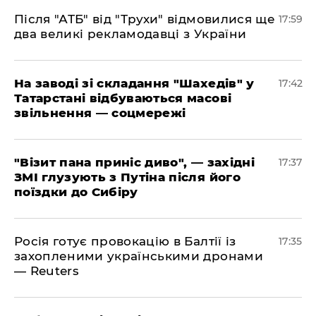
​Після "АТБ" від "Трухи" відмовилися ще
17:59
два великі рекламодавці з України
​На заводі зі складання "Шахедів" у
17:42
Татарстані відбуваються масові
звільнення — соцмережі
"Візит пана приніс диво", — західні
17:37
ЗМІ глузують з Путіна після його
поїздки до Сибіру
Росія готує провокацію в Балтії із
17:35
захопленими українськими дронами
— Reuters