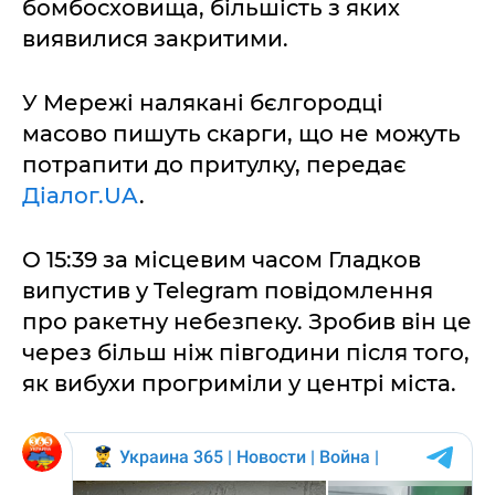
бомбосховища, більшість з яких
виявилися закритими.
У Мережі налякані бєлгородці
масово пишуть скарги, що не можуть
потрапити до притулку, передає
Діалог.UA
.
О 15:39 за місцевим часом Гладков
випустив у Telegram повідомлення
про ракетну небезпеку. Зробив він це
через більш ніж півгодини після того,
як вибухи прогриміли у центрі міста.