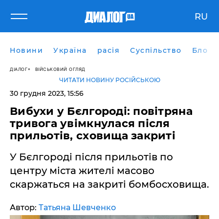
RU
Новини
Україна
расія
Суспільство
Блоги
ДІАЛОГ
ВІЙСЬКОВИЙ ОГЛЯД
ЧИТАТИ НОВИНУ РОСІЙСЬКОЮ
30 грудня 2023, 15:56
Вибухи у Бєлгороді: повітряна
тривога увімкнулася після
прильотів, сховища закриті
У Бєлгороді після прильотів по
центру міста жителі масово
скаржаться на закриті бомбосховища.
Автор:
Татьяна Шевченко