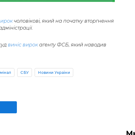
вирок
чоловікові, який на початку вторгнення
дміністрації.
суд
виніс вирок
агенту ФСБ, який наводив
мінал
СБУ
Новини України
М