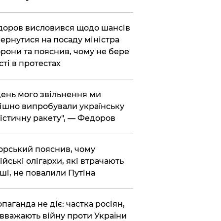
доров висловився щодо шансів
ернутися на посаду міністра
рони та пояснив, чому не бере
сті в протестах
 день мого звільнення ми
ішно випробували українську
істичну ракету", — Федоров
корський пояснив, чому
ійські олігархи, які втрачають
ші, не повалили Путіна
опаганда не діє: частка росіян,
 вважають війну проти України