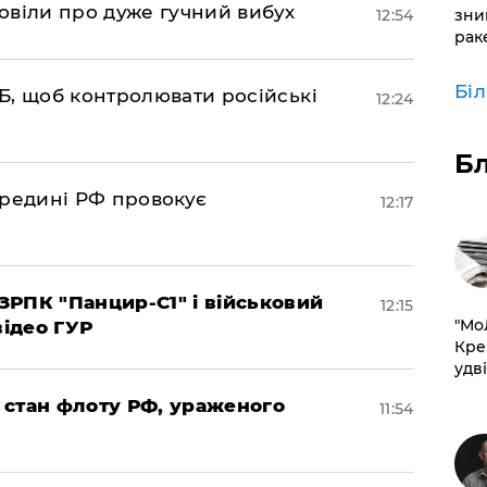
овіли про дуже гучний вибух
зни
12:54
рак
Бі
Б, щоб контролювати російські
12:24
Б
ередині РФ провокує
12:17
РПК "Панцир-С1" і військовий
12:15
​"М
відео ГУР
Кре
удві
 стан флоту РФ, ураженого
11:54