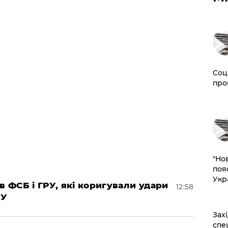
Соц
про
"Но
поя
Укр
в ФСБ і ГРУ, які коригували удари
12:58
БУ
​За
спе