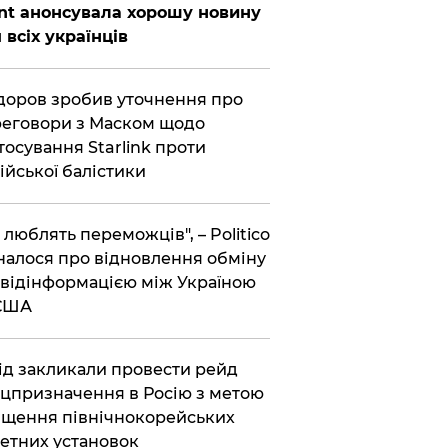
nt анонсувала хорошу новину
 всіх українців
оров зробив уточнення про
еговори з Маском щодо
тосування Starlink проти
ійської балістики
і люблять переможців", – Politico
налося про відновлення обміну
відінформацією між Україною
 США
хід закликали провести рейд
цпризначення в Росію з метою
щення північнокорейських
етних установок