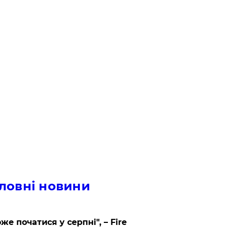
ловні новини
же початися у серпні", – Fire