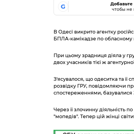
Добавьте 
G
чтобы не 
В Одесі викрито агентку російс
БПЛА-камікадзе по обласному 
При цьому зрадниця діяла у гру
двох учасників тієї ж агентурно
З'ясувалося, що одеситка та її
розвідку ГРУ, повідомляючи пр
спостереженнями, базувалися З
Через її злочинну діяльність по
"мопедів". Тепер цій жінці світ