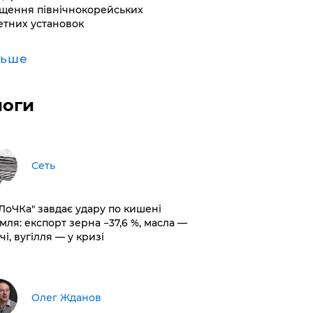
щення північнокорейських
етних установок
льше
логи
Сеть
оЛоЧКа" завдає удару по кишені
мля: експорт зерна −37,6 %, масла —
чі, вугілля — у кризі
Олег Жданов