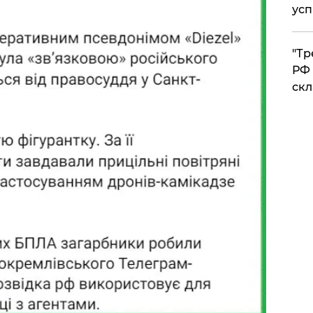
усп
​"Т
РФ 
скл