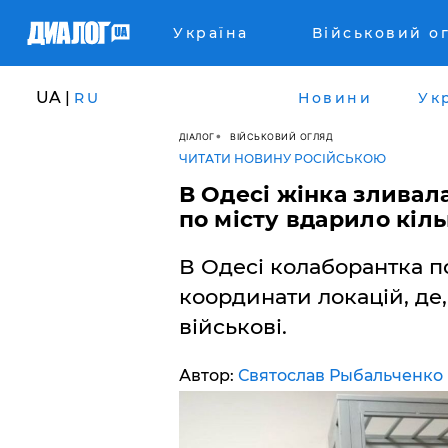
Україна
Військовий о
UA |
RU
Новини
Ук
ДІАЛОГ
ВІЙСЬКОВИЙ ОГЛЯД
ЧИТАТИ НОВИНУ РОСІЙСЬКОЮ
В Одесі жінка зливала
по місту вдарило кіль
В Одесі колаборантка 
координати локацій, де, 
військові.
Автор:
Святослав Рыбальченко