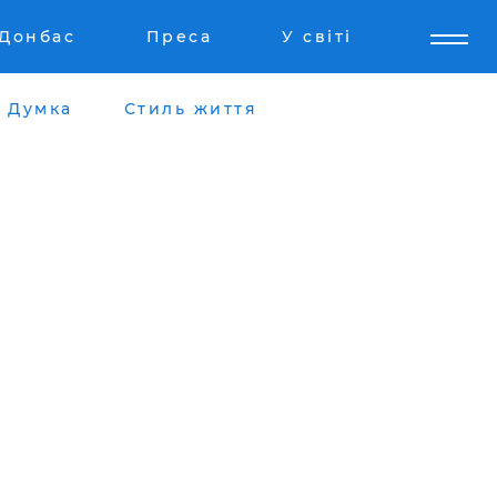
Донбас
Преса
У світі
Думка
Стиль життя