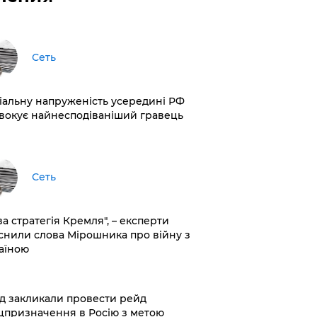
Сеть
іальну напруженість усередині РФ
вокує найнесподіваніший гравець
Сеть
ва стратегія Кремля", – експерти
снили слова Мірошника про війну з
аїною
хід закликали провести рейд
цпризначення в Росію з метою