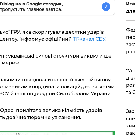
Poi
Dialog.ua в Google сегодня,
✓
пропустить главное завтра.
для
Фед
ької ГРУ, яка скоригувала десятки ударів
пер
центру, інформує офіційний
ТГ-канал СБУ
.
зас
рос
пі: українські силові структури викрили ще
ї мережі.
"Ус
діз
 спільники працювали на російську військову
роз
отивникам координати локацій, де, за їхніми
та
СУ й інші підрозділи Сил оборони України.
 Одесі прилітала велика кількість ударів
​За
ить довічне тюремне ув'язнення.
спе
зни
рак