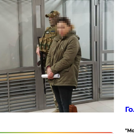
Го
"Мо