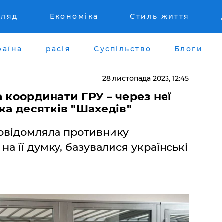
гляд
Економіка
Стиль життя
раїна
расія
Суспільство
Блоги
28 листопада 2023, 12:45
 координати ГРУ – через неї
ка десятків "Шахедів"
повідомляла противнику
на її думку, базувалися українські