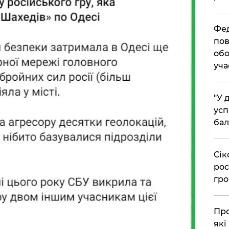
​Фе
пов
обо
уча
​"У
усп
бал
​Сі
рос
гро
​Пр
які