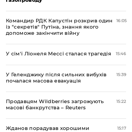
Командир РДК Капустін розкрив один
16:05
із "секретів" Путіна, знання якого
допоможе закінчити війну
У сім'ї Ліонеля Мессі сталася трагедія
15:46
У Геленджику після сильних вибухів
15:39
почалася масова евакуація
Продавцям Wildberries загрожують
15:22
масові банкрутства – Reuters
Жданов порадував хорошими
15:17