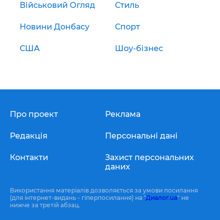
Військовий Огляд
Стиль
Новини Донбасу
Спорт
США
Шоу-бізнес
Про проект
Реклама
Редакція
Персональні дані
Контакти
Захист персональних
даних
Використання матеріалів дозволяється за умови посилання
(для інтернет-видань - гіперпосилання) на "
Диалог.ua
" не
нижче за третій абзац.