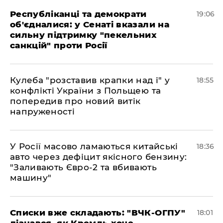
Республіканці та демократи
19:06
об'єдналися: у Сенаті вказали на
сильну підтримку "пекельних
санкцій" проти Росії
Кулеба "розставив крапки над і" у
18:55
конфлікті України з Польщею та
попередив про новий витік
напруженості
У Росії масово ламаються китайські
18:36
авто через дефіцит якісного бензину:
"Заливають Євро-2 та вбивають
машину"
Списки вже складають: "ВЧК-ОГПУ"
18:01
дізнався, як Кремль хоче