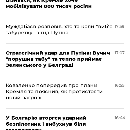
мобілізувати 800 тисяч росіян
Муждабаєв розповів, хто та коли "виб'є
17:59
табуретку" з-під Путіна
Стратегічний удар для Путіна: Вучич
17:07
"порушив табу" та тепло приймає
Зеленського у Белграді
Коваленко попередив про плани
16:55
Кремля та пояснив, як протистояти
новій загрозі
У Болгарію вторгся ударний
16:44
безпілотник і вибухнув біля
газопроводу