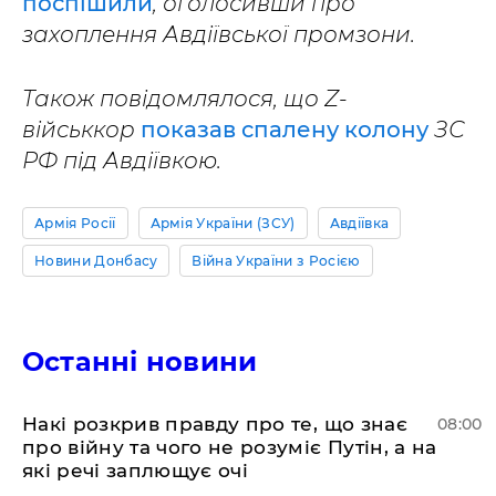
поспішили
, оголосивши про
захоплення Авдіївської промзони.
Також повідомлялося, що Z-
військкор
показав спалену колону
ЗС
РФ під Авдіївкою.
Армія Росії
Армія України (ЗСУ)
Авдіївка
Новини Донбасу
Війна України з Росією
Останні новини
Накі розкрив правду про те, що знає
08:00
про війну та чого не розуміє Путін, а на
які речі заплющує очі