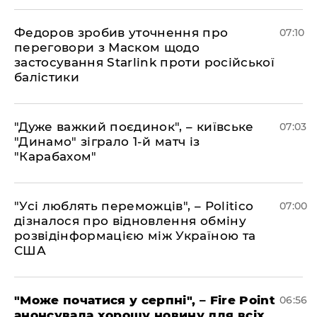
Федоров зробив уточнення про
07:10
переговори з Маском щодо
застосування Starlink проти російської
балістики
"Дуже важкий поєдинок", – київське
07:03
"Динамо" зіграло 1-й матч із
"Карабахом"
"Усі люблять переможців", – Politico
07:00
дізналося про відновлення обміну
розвідінформацією між Україною та
США
"Може початися у серпні", – Fire Point
06:56
анонсувала хорошу новину для всіх