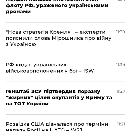
флоту РФ, ураженого українськими
дронами
"Нова стратегія Кремля", – експерти
11:39
пояснили слова Мірошника про війну
з Україною
РФ кидає українських
11:34
військовополонених у бої – ISW
Генштаб ЗСУ підтвердив поразку
11:27
"жирних" цілей окупантів у Криму та
на ТОТ України
Розвідка США дізналася про терміни
11:21
нападу Росії на НАТО – WSJ