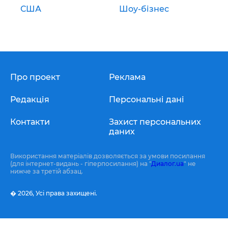
США
Шоу-бізнес
Про проект
Реклама
Редакція
Персональні дані
Контакти
Захист персональних
даних
Використання матеріалів дозволяється за умови посилання
(для інтернет-видань - гіперпосилання) на "
Диалог.ua
" не
нижче за третій абзац.
� 2026,
Усі права захищені.