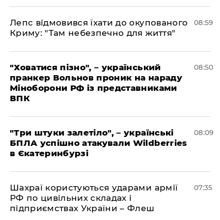
Лепс відмовився їхати до окупованого
08:59
Криму: "Там небезпечно для життя"
"Ховатися пізно", – український
08:50
пранкер Вольнов проник на нараду
Міноборони РФ із представниками
ВПК
"Три штуки залетіло", – українські
08:09
БПЛА успішно атакували Wildberries
в Єкатеринбурзі
Шахраї користуються ударами армії
07:35
РФ по цивільних складах і
підприємствах України – Флеш