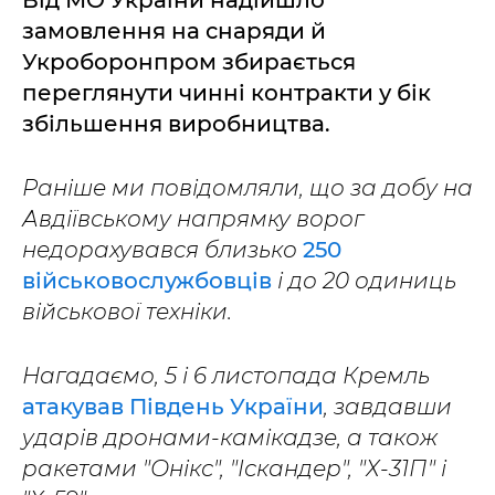
Від МО України надійшло
замовлення на снаряди й
Укроборонпром збирається
переглянути чинні контракти у бік
збільшення виробництва.
Раніше ми повідомляли, що за добу на
Авдіївському напрямку ворог
недорахувався близько
250
військовослужбовців
і до 20 одиниць
військової техніки.
Нагадаємо, 5 і 6 листопада Кремль
атакував Південь України
, завдавши
ударів дронами-камікадзе, а також
ракетами "Онікс", "Іскандер", "Х-31П" і