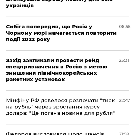
українців
Сибіга попередив, що Росія у
06:55
Чорному морі намагається повторити
події 2022 року
​Захід закликали провести рейд
23:31
спецпризначення в Росію з метою
знищення північнокорейських
ракетних установок
​Мінфіну РФ довелося розпочати "тиск
22:47
на рубль" через зростання курсу
долара: "Це погана новина для рубля"
​Федоров висловився щодо шансів
21:59