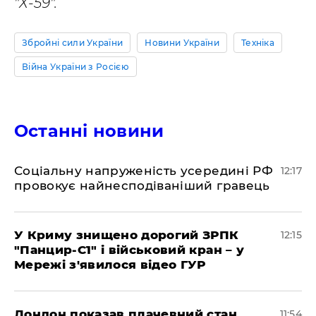
"Х-59".
Збройні сили України
Новини України
Техніка
Війна України з Росією
Останні новини
Соціальну напруженість усередині РФ
12:17
провокує найнесподіваніший гравець
У Криму знищено дорогий ЗРПК
12:15
"Панцир-С1" і військовий кран – у
Мережі з'явилося відео ГУР
Лондон показав плачевний стан
11:54