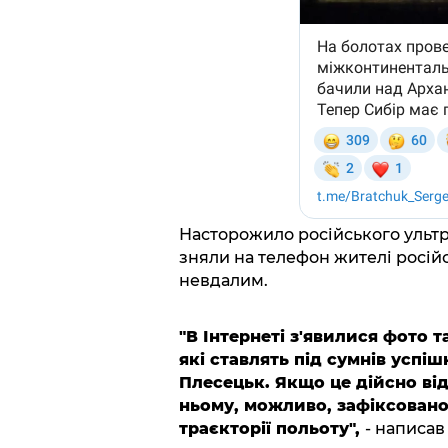
Насторожило російського ультра
зняли на телефон жителі російс
невдалим.
"В Інтернеті з'явилися фото т
які ставлять під сумнів успі
Плесецьк. Якщо це дійсно від
ньому, можливо, зафіксовано 
траєкторії польоту",
- написав