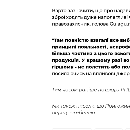
Варто зазначити, що про надзв
зброї ходять дуже наполегливі 
правозахисник, голова Gulagu.
"Там повністю взагалі все виб
принципі лояльності, непрофе
більша частина з цього всього
продукція. У кращому разі во
гіршому - не полетить або пол
посилаючись на впливові джер
Тим часом раніше патріарх РП
Ми також писали, що Пригожи
перед загибеллю.