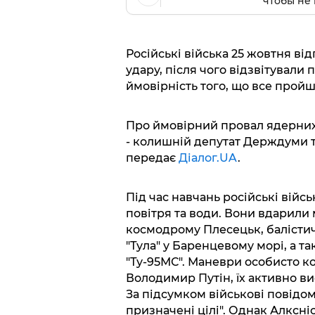
чтобы не 
Російські війська 25 жовтня в
удару, після чого відзвітували 
ймовірність того, що все пройш
Про ймовірний провал ядерних 
- колишній депутат Держдуми та
передає
Діалог.UA
.
Під час навчань російські війс
повітря та води. Вони вдарили
космодрому Плесецьк, балістич
"Тула" у Баренцевому морі, а 
"Ту-95МС". Маневри особисто к
Володимир Путін, їх активно ви
За підсумком військові повідом
призначені цілі". Однак Алксні