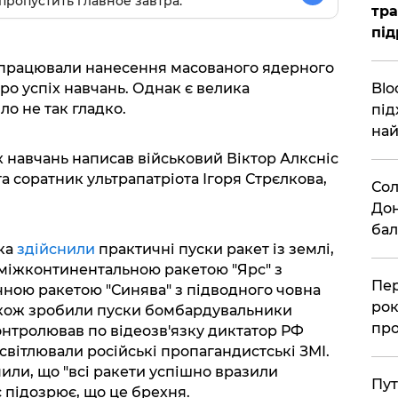
пропустить главное завтра.
тра
під
ідпрацювали нанесення масованого ядерного
Blo
про успіх навчань. Однак є велика
ло не так гладко.
під
най
навчань написав військовий Віктор Алксніс
 соратник ультрапатріота Ігоря Стрєлкова,
Сол
Дон
бал
ька
здійснили
практичні пуски ракет із землі,
 міжконтинентальною ракетою "Ярс" з
Пер
ною ракетою "Синява" з підводного човна
рок
також зробили пуски бомбардувальники
про
онтролював по відеозв'язку диктатор РФ
світлювали російські пропагандистські ЗМІ.
или, що "всі ракети успішно вразили
Пут
с підозрює, що це брехня.