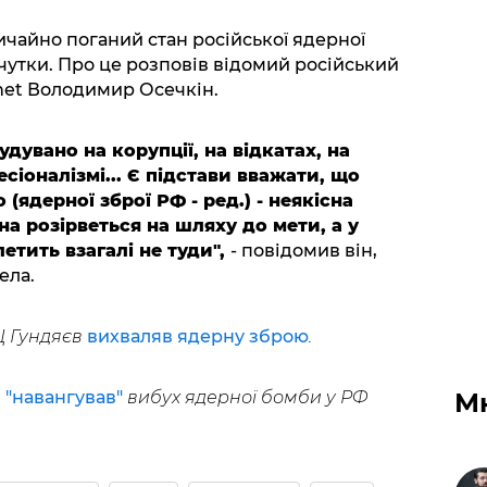
ичайно поганий стан російської ядерної
чутки. Про це розповів відомий російський
net Володимир Осечкін.
удувано на корупції, на відкатах, на
сіоналізмі... Є підстави вважати, що
 (ядерної зброї РФ - ред.) - неякісна
на розірветься на шляху до мети, а у
етить взагалі не туди",
- повідомив він,
ела.
Ц Гундяєв
вихваляв ядерну зброю
.
М
н
"навангував"
вибух ядерної бомби у РФ