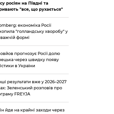
су росіян на Півдні та
ривають "все, що рухається"
omberg: економіка Росії
хопила "голландську хворобу" у
важчій формі
овйов прогнозує Росії долю
ецька через швидку появу
істики в України
ші результати вже у 2026–2027
ах: Зеленський розповів про
граму FREYJA
ін йде на крайні заходи через