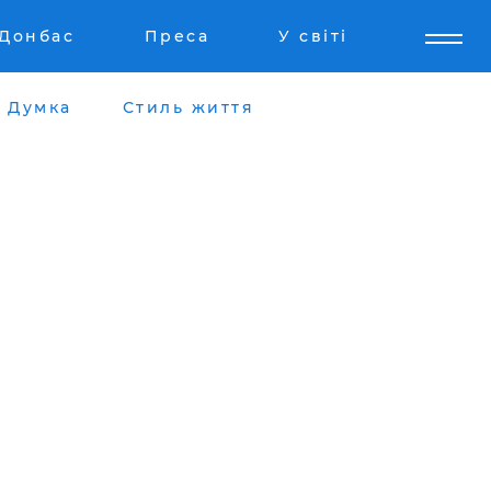
Донбас
Преса
У світі
Думка
Стиль життя