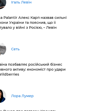
Ігаль Левін
ва Palantir Алекс Карп назвав сильні
рони України та пояснив, що її
увало у війні з Росією, – Левін
Сеть
раїна позбавляє російський бізнес
овного активу: економіст про удари
Wildberries
​Лора Лумер