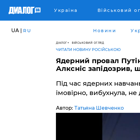
Україна
Військовий о
UA |
RU
Новини
Ук
ДІАЛОГ
ВІЙСЬКОВИЙ ОГЛЯД
ЧИТАТИ НОВИНУ РОСІЙСЬКОЮ
Ядерний провал Путі
Алксніс запідозрив, щ
Під час ядерних навчань
імовірно, вибухнула, не 
Автор:
Татьяна Шевченко