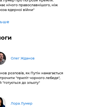
а Лумер про погрози Кремля:
має нічого православнішого, ніж
роза ядерної війни"
льше
логи
Олег Жданов
нов розповів, як Путін намагається
строчити "приліт чорного лебедя",
 "готується до зльоту"
​Лора Лумер