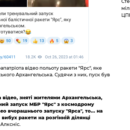
Сте
міл
ЦП
патріота відео польоту ракети "Ярс", яке
ького Архангельська. Судячи з них, пуск був
а відео, зняті жителями Архангельська,
шний запуск МБР "Ярс" з космодрому
ео вчорашнього запуску "Ярса", то... на
вибух ракети на розгінній ділянці
 Алксніс.