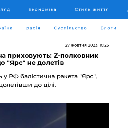
гляд
Економіка
Стиль життя
раїна
расія
Суспільство
Блоги
27 жовтня 2023, 10:25
на приховують: Z-полковник
о "Ярс" не долетів
 у РФ балістична ракета "Ярс",
долетівши до цілі.