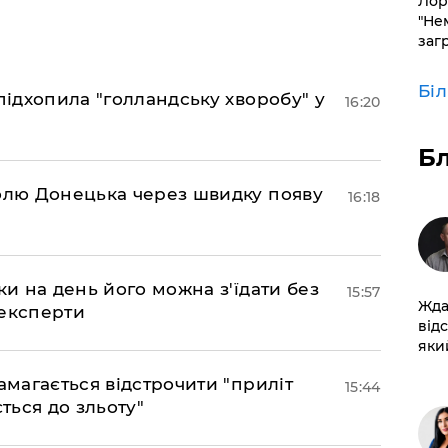
Лор
"Не
заг
Бі
підхопила "голландську хворобу" у
16:20
Б
долю Донецька через швидку появу
16:18
ки на день його можна з'їдати без
15:57
Жда
 експерти
від
який
амагається відстрочити "приліт
15:44
ться до зльоту"