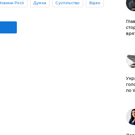
Новини Росії
Думка
Суспільство
Відео
Гла
сто
врят
​Ук
гол
по 