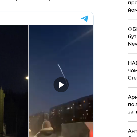
про
йом
ФБР
бут
Ne
НАБ
чом
Ст
Арм
по 
заг
Ант