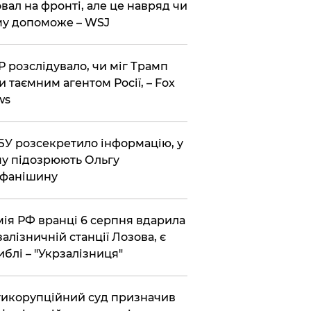
вал на фронті, але це навряд чи
у допоможе – WSJ
 розслідувало, чи міг Трамп
и таємним агентом Росії, – Fox
ws
У розсекретило інформацію, у
у підозрюють Ольгу
ефанішину
ія РФ вранці 6 серпня вдарила
залізничній станції Лозова, є
иблі – "Укрзалізниця"
икорупційний суд призначив