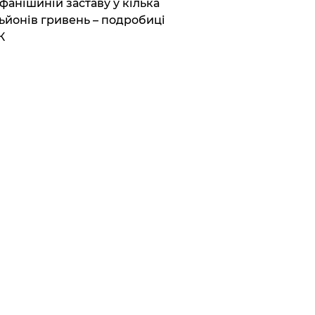
фанішиній заставу у кілька
ьйонів гривень – подробиці
К