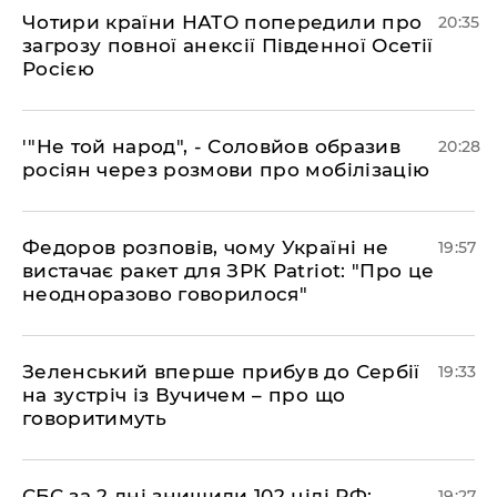
​Чотири країни НАТО попередили про
20:35
загрозу повної анексії Південної Осетії
Росією
​'"Не той народ", - Соловйов образив
20:28
росіян через розмови про мобілізацію
​Федоров розповів, чому Україні не
19:57
вистачає ракет для ЗРК Patriot: "Про це
неодноразово говорилося"
​Зеленський вперше прибув до Сербії
19:33
на зустріч із Вучичем – про що
говоритимуть
​СБС за 2 дні знищили 102 цілі РФ:
19:27