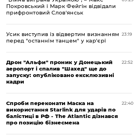
Покровський і Марк Фейгін відвідали
прифронтовий Слов'янськ
​Усик виступив із відвертим визнанням
23:19
перед "останнім танцем" у кар'єрі
​Дрон "Альфи" проник у Донецький
22:52
аеропорт і спалив "Шахед" ще до
запуску: опубліковано ексклюзивні
кадри
​Спроби переконати Маска на
22:40
використання Starlink для ударів по
балістиці в РФ - The Atlantic дізнався
про позицію бізнесмена