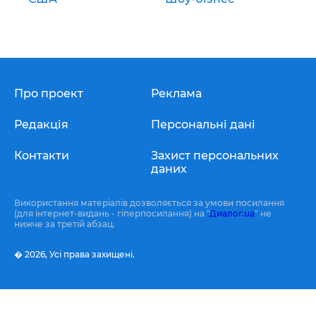
Про проект
Реклама
Редакція
Персональні дані
Контакти
Захист персональних
даних
Використання матеріалів дозволяється за умови посилання
(для інтернет-видань - гіперпосилання) на "
Диалог.ua
" не
нижче за третій абзац.
� 2026,
Усі права захищені.