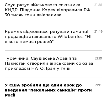
​Сеул рятує військового союзника
21:55
КНДР: Південна Корея відправила РФ
30 тисяч тонн авіапалива
​Кремль відмовився рятувати гаманці
21:49
продавців атакованого Wildberries: "Ні
в кого немає грошей"
​Туреччина, Саудівська Аравія та
21:19
Пакистан створили військовий союз за
прикладом НАТО: Іран у гніві
​У США зробили ще один крок до
21:15
введення "пекельних санкцій" проти
Росії