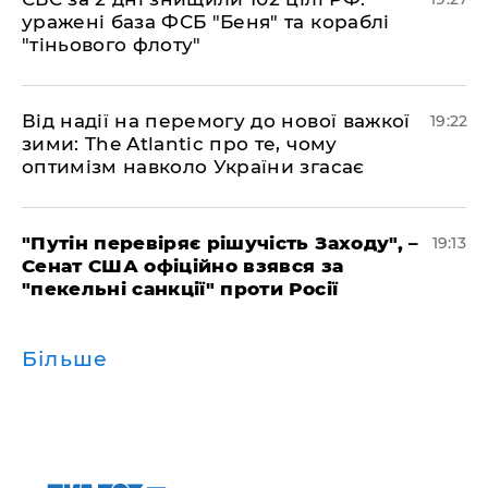
уражені база ФСБ "Беня" та кораблі
"тіньового флоту"
​Від надії на перемогу до нової важкої
19:22
зими: The Atlantic про те, чому
оптимізм навколо України згасає
​"Путін перевіряє рішучість Заходу", –
19:13
Сенат США офіційно взявся за
"пекельні санкції" проти Росії
Більше