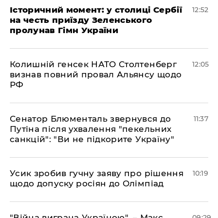
Історичний момент: у столиці Сербії
12:52
на честь приїзду Зеленського
пролунав Гімн України
Колишній генсек НАТО Столтенберг
12:05
визнав повний провал Альянсу щодо
РФ
Сенатор Блюменталь звернувся до
11:37
Путіна після ухвалення "пекельних
санкцій": "Ви не підкорите Україну"
Усик зробив гучну заяву про рішення
10:19
щодо допуску росіян до Олімпіад
"Війна виграна Україною", – Макс
09:29