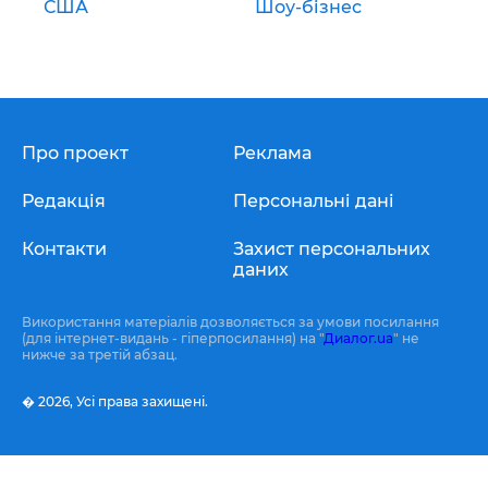
США
Шоу-бізнес
Про проект
Реклама
Редакція
Персональні дані
Контакти
Захист персональних
даних
Використання матеріалів дозволяється за умови посилання
(для інтернет-видань - гіперпосилання) на "
Диалог.ua
" не
нижче за третій абзац.
� 2026,
Усі права захищені.