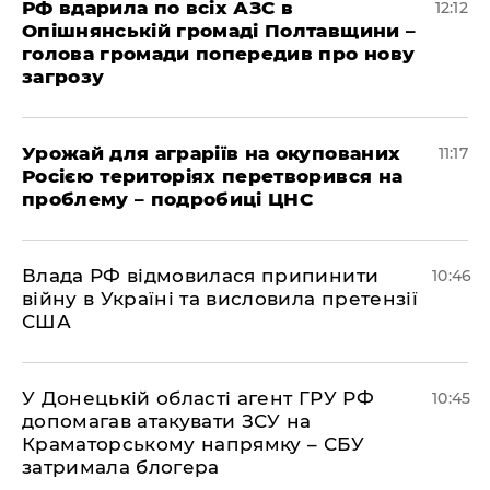
РФ вдарила по всіх АЗС в
12:12
Опішнянській громаді Полтавщини –
голова громади попередив про нову
загрозу
Урожай для аграріїв на окупованих
11:17
Росією територіях перетворився на
проблему – подробиці ЦНС
Влада РФ відмовилася припинити
10:46
війну в Україні та висловила претензії
США
У Донецькій області агент ГРУ РФ
10:45
допомагав атакувати ЗСУ на
Краматорському напрямку – СБУ
затримала блогера