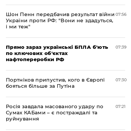
Шон Пенн передбачив результат війни
07:56
України проти РФ: "Вони не здадуться,
і ми теж"
Прямо зараз українські БПЛА б'ють
07:39
по ключових об'єктах
нафтопереробки РФ
Портніков припустив, кого в Європі
07:30
бояться більше за Путіна
Росія завдала масованого удару по
07:21
Сумах КАБами – є постраждалі та
руйнування