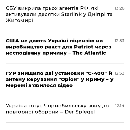
СБУ викрила трьох агентів РФ, які
13:28
активували десятки Starlink у Дніпрі та
Житомирі
США не дають Україні ліцензію на
12:53
виробництво ракет для Patriot через
несподівану причину – The Atlantic
ГУР знищило дві установки "С-400" й
12:52
антену керування "Оріон" у Криму – у
Мережі з'явилося відео
Україна готує Чорнобильську зону до
12:14
повторної оборони – Der Spiegel