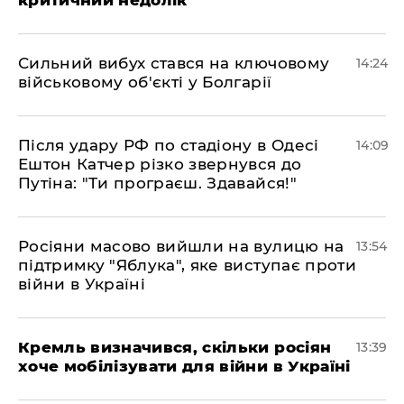
критичний недолік"
Сильний вибух стався на ключовому
14:24
військовому об'єкті у Болгарії
Після удару РФ по стадіону в Одесі
14:09
Ештон Катчер різко звернувся до
Путіна: "Ти програєш. Здавайся!"
Росіяни масово вийшли на вулицю на
13:54
підтримку "Яблука", яке виступає проти
війни в Україні
Кремль визначився, скільки росіян
13:39
хоче мобілізувати для війни в Україні