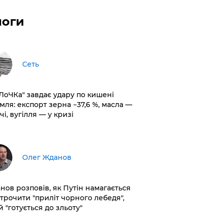
логи
Сеть
оЛоЧКа" завдає удару по кишені
мля: експорт зерна −37,6 %, масла —
чі, вугілля — у кризі
Олег Жданов
нов розповів, як Путін намагається
строчити "приліт чорного лебедя",
 "готується до зльоту"