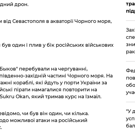
тра
дний дрон.
під
км від Севастополя в акваторії Чорного моря,
​За
спе
зни
ув один і плив у бік російських військових
рак
 Быков" перебували на чергуванні,
​Фе
івденно-західній частині Чорного моря. На
пов
ажні кораблі, які йдуть у порти України за
обо
йські пірати намагалися повторити на
уча
Sukru Okan, який тримав курс на Ізмаїл.
​"У
ідомо, чи був він один, чи кілька.
усп
щодо можливої атаки на російський
бал
.