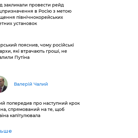
хід закликали провести рейд
цпризначення в Росію з метою
щення північнокорейських
етних установок
корський пояснив, чому російські
архи, які втрачають гроші, не
алили Путіна
Валерій Чалий
лий попередив про наступний крок
іна, спрямований на те, щоб
аїна капітулювала
льше