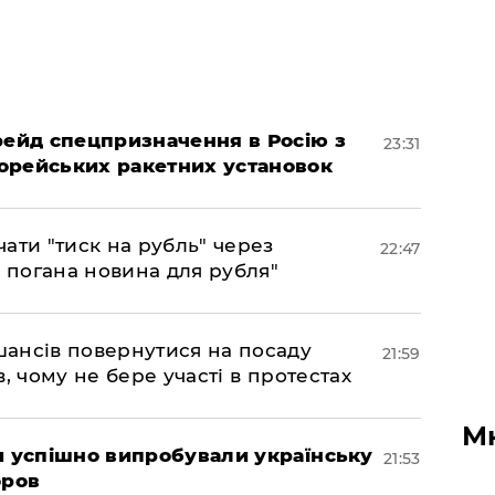
 рейд спецпризначення в Росію з
23:31
орейських ракетних установок
ати "тиск на рубль" через
22:47
е погана новина для рубля"
шансів повернутися на посаду
21:59
, чому не бере участі в протестах
М
ми успішно випробували українську
21:53
оров