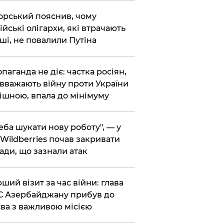
корський пояснив, чому
ійські олігархи, які втрачають
ші, не повалили Путіна
опаганда не діє: частка росіян,
 вважають війну проти України
ішною, впала до мінімуму
реба шукати нову роботу", — у
Wildberries почав закривати
ади, що зазнали атак
рший візит за час війни: глава
 Азербайджану прибув до
ва з важливою місією