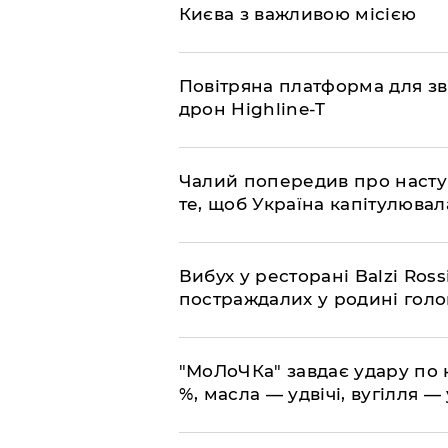
Києва з важливою місією
​Повітряна платформа для зв
дрон Highline-T
​Чалий попередив про насту
те, щоб Україна капітулювал
​Вибух у ресторані Balzi Ros
постраждалих у родині гол
​"МоЛоЧКа" завдає удару по 
%, масла — удвічі, вугілля — 