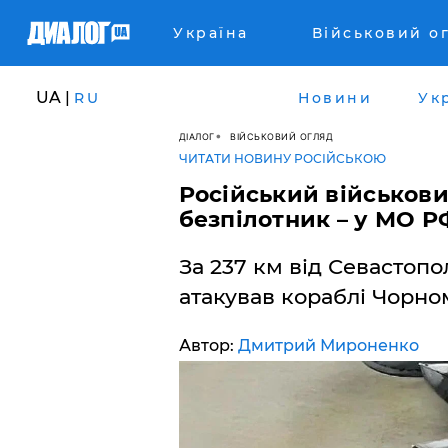
Україна
Військовий о
UA |
RU
Новини
Ук
ДІАЛОГ
ВІЙСЬКОВИЙ ОГЛЯД
ЧИТАТИ НОВИНУ РОСІЙСЬКОЮ
Російський військов
безпілотник – у МО Р
За 237 км від Севастоп
атакував кораблі Чорно
Автор:
Дмитрий Мироненко