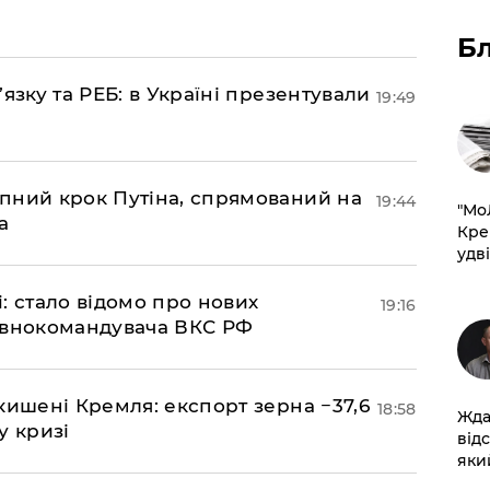
Б
’язку та РЕБ: в Україні презентували
19:49
пний крок Путіна, спрямований на
19:44
​"М
а
Кре
удві
si: стало відомо про нових
19:16
овнокомандувача ВКС РФ
кишені Кремля: експорт зерна −37,6
18:58
Жда
у кризі
від
який