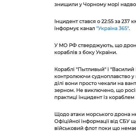
знищили у Чорному морі надво
Інцидент стався о 22:55 за 237 
інформує канал
"Україна 365"
.
У МО РФ стверджують, що дрон б
кораблів з боку України.
Кораблі "Пытливый" і "Василий
контролюючи судноплавство у п
ділі вони просто чекали на вант
зерном. Не виключено, що росі
практиці інцидент із кораблем 
Щодо атаки морського дрона нев
Офіційної інформації від СБУ 
військовий флот поки що немає