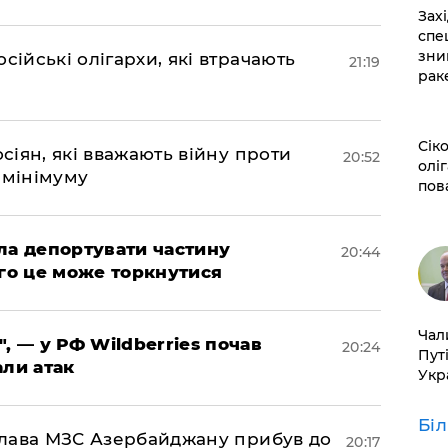
​За
спе
зни
сійські олігархи, які втрачають
21:19
рак
​Сі
осіян, які вважають війну проти
20:52
оліг
 мінімуму
пов
яла депортувати частину
20:44
ого це може торкнутися
​Ча
", — у РФ Wildberries почав
20:24
Пут
али атак
Укр
Бі
: глава МЗС Азербайджану прибув до
20:17