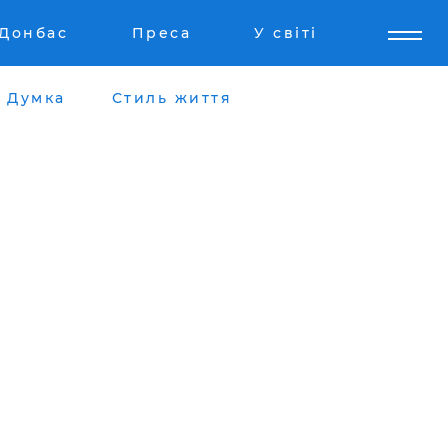
Донбас
Преса
У світі
Думка
Стиль життя