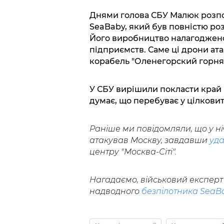
Днями голова СБУ Малюк розпо
SeaBaby, який був повністю р
Його виробництво налагоджено 
підприємств. Саме ці дрони ата
корабель "Оленегорский горняк
У СБУ вирішили покласти край 
думає, що перебуває у цілковит
Раніше ми повідомляли, що у ні
атакував Москву, завдавши
уда
центру "Москва-Сіті".
Нагадаємо, військовий експерт
надводного
безпілотника SeaB