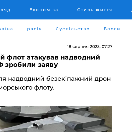
гляд
Економіка
Стиль життя
раїна
расія
Суспільство
Блоги
18 серпня 2023, 07:27
ий флот атакував надводний
Ф зробили заяву
оля надводний безекіпажний дрон
морського флоту.