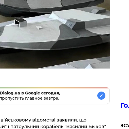
Dialog.ua в Google сегодня,
✓
пропустить главное завтра.
Го
у військовому відомстві заявили, що
ЗСУ
й" і патрульний корабель "Василий Быков"