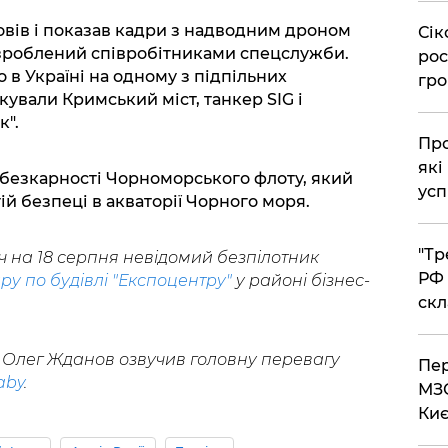
вів і показав кадри з надводним дроном
​Сі
озроблений співробітниками спецслужби.
рос
в Україні на одному з підпільних
гро
кували Кримський міст, танкер SIG і
".
​Пр
які
безкарності Чорноморського флоту, який
усп
ій безпеці в акваторії Чорного моря.
​"Т
ч на 18 серпня невідомий безпілотник
РФ 
ру по будівлі "Експоцентру"
у районі бізнес-
скл
 Олег Жданов озвучив головну перевагу
​Пе
aby
.
МЗС
Киє