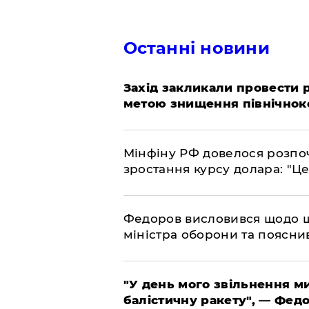
Останні новини
​Захід закликали провести
метою знищення північнок
​Мінфіну РФ довелося розпоч
зростання курсу долара: "Ц
​Федоров висловився щодо 
міністра оборони та пояснив
​"У день мого звільнення 
балістичну ракету", — Фед