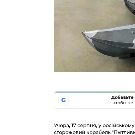
Добавьте 
G
чтобы не 
Учора, 17 серпня, у російськом
сторожовий корабель "Пытливы