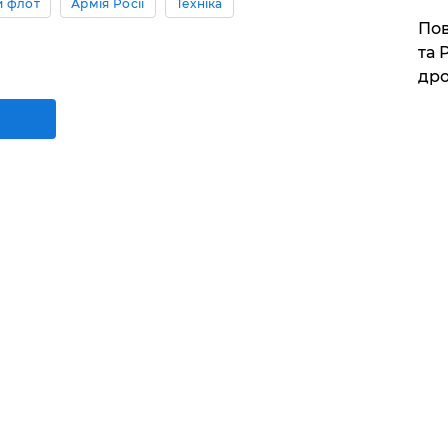
 флот
Армія Росії
Техніка
​По
та 
дро