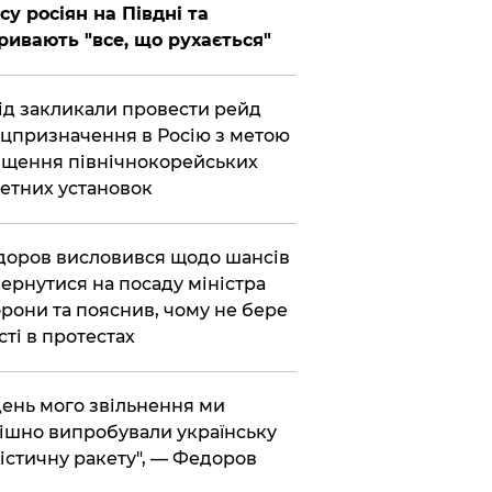
су росіян на Півдні та
ривають "все, що рухається"
хід закликали провести рейд
цпризначення в Росію з метою
щення північнокорейських
етних установок
доров висловився щодо шансів
ернутися на посаду міністра
рони та пояснив, чому не бере
сті в протестах
 день мого звільнення ми
ішно випробували українську
істичну ракету", — Федоров