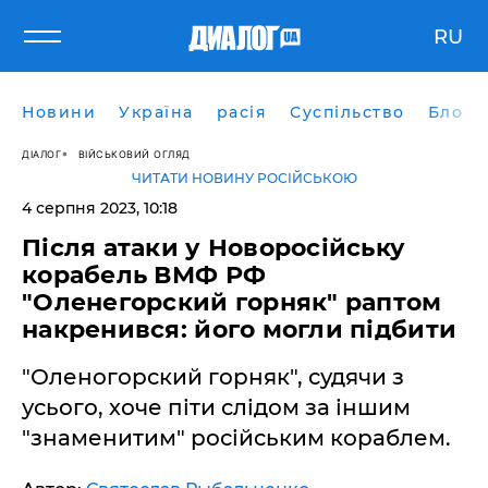
RU
Новини
Україна
расія
Суспільство
Блоги
ДІАЛОГ
ВІЙСЬКОВИЙ ОГЛЯД
ЧИТАТИ НОВИНУ РОСІЙСЬКОЮ
4 серпня 2023, 10:18
Після атаки у Новоросійську
корабель ВМФ РФ
"Оленегорский горняк" раптом
накренився: його могли підбити
"Оленогорский горняк", судячи з
усього, хоче піти слідом за іншим
"знаменитим" російським кораблем.