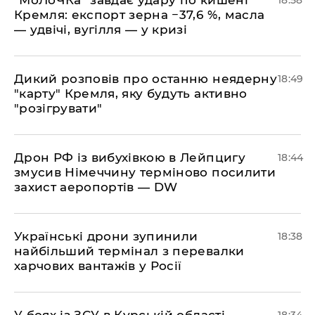
Кремля: експорт зерна −37,6 %, масла
— удвічі, вугілля — у кризі
​Дикий розповів про останню неядерну
18:49
"карту" Кремля, яку будуть активно
"розігрувати"
​Дрон РФ із вибухівкою в Лейпцигу
18:44
змусив Німеччину терміново посилити
захист аеропортів — DW
​Українські дрони зупинили
18:38
найбільший термінал з перевалки
харчових вантажів у Росії
​У боях із ЗСУ в Курській області
18:34