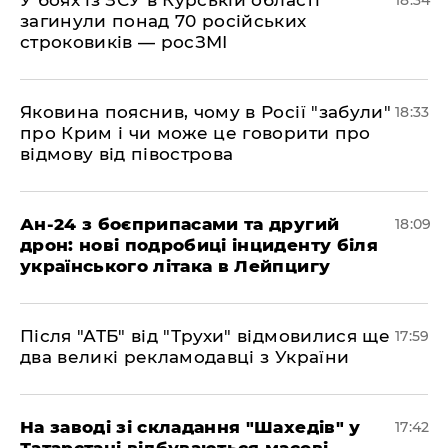
загинули понад 70 російських
строковиків — росЗМІ
​Яковина пояснив, чому в Росії "забули"
18:33
про Крим і чи може це говорити про
відмову від півострова
​Ан-24 з боєприпасами та другий
18:09
дрон: нові подробиці інциденту біля
українського літака в Лейпцигу
​Після "АТБ" від "Трухи" відмовилися ще
17:59
два великі рекламодавці з України
​На заводі зі складання "Шахедів" у
17:42
Татарстані відбуваються масові