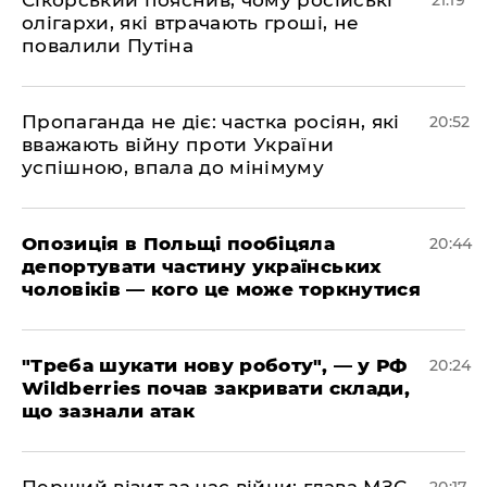
олігархи, які втрачають гроші, не
повалили Путіна
​Пропаганда не діє: частка росіян, які
20:52
вважають війну проти України
успішною, впала до мінімуму
​Опозиція в Польщі пообіцяла
20:44
депортувати частину українських
чоловіків — кого це може торкнутися
​"Треба шукати нову роботу", — у РФ
20:24
Wildberries почав закривати склади,
що зазнали атак
​Перший візит за час війни: глава МЗС
20:17