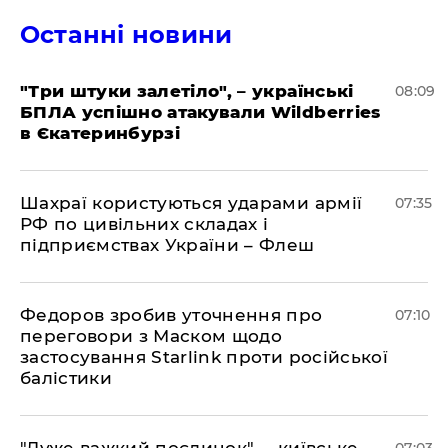
Останні новини
"Три штуки залетіло", – українські
08:09
БПЛА успішно атакували Wildberries
в Єкатеринбурзі
Шахраї користуються ударами армії
07:35
РФ по цивільних складах і
підприємствах України – Флеш
Федоров зробив уточнення про
07:10
переговори з Маском щодо
застосування Starlink проти російської
балістики
"Дуже важкий поєдинок", – київське
07:03