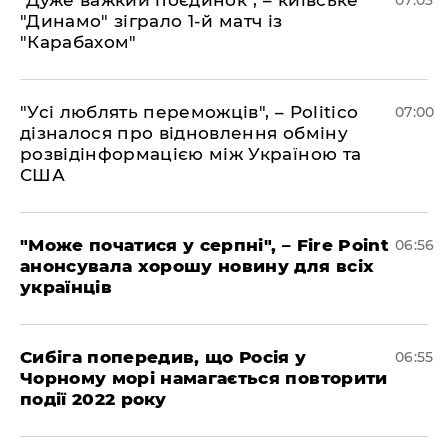
"Динамо" зіграло 1-й матч із
"Карабахом"
"Усі люблять переможців", – Politico
07:00
дізналося про відновлення обміну
розвідінформацією між Україною та
США
"Може початися у серпні", – Fire Point
06:56
анонсувала хорошу новину для всіх
українців
Сибіга попередив, що Росія у
06:55
Чорному морі намагається повторити
події 2022 року