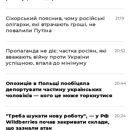
​Сікорський пояснив, чому російські
21:19
олігархи, які втрачають гроші, не
повалили Путіна
​Пропаганда не діє: частка росіян, які
20:52
вважають війну проти України
успішною, впала до мінімуму
​Опозиція в Польщі пообіцяла
20:44
депортувати частину українських
чоловіків — кого це може торкнутися
​"Треба шукати нову роботу", — у РФ
20:24
Wildberries почав закривати склади,
що зазнали атак