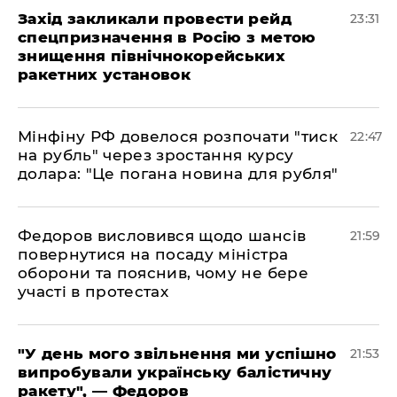
​Захід закликали провести рейд
23:31
спецпризначення в Росію з метою
знищення північнокорейських
ракетних установок
​Мінфіну РФ довелося розпочати "тиск
22:47
на рубль" через зростання курсу
долара: "Це погана новина для рубля"
​Федоров висловився щодо шансів
21:59
повернутися на посаду міністра
оборони та пояснив, чому не бере
участі в протестах
​"У день мого звільнення ми успішно
21:53
випробували українську балістичну
ракету", — Федоров