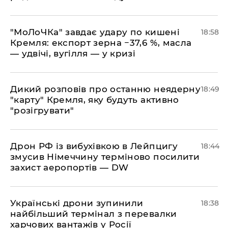
​"МоЛоЧКа" завдає удару по кишені
18:58
Кремля: експорт зерна −37,6 %, масла
— удвічі, вугілля — у кризі
​Дикий розповів про останню неядерну
18:49
"карту" Кремля, яку будуть активно
"розігрувати"
​Дрон РФ із вибухівкою в Лейпцигу
18:44
змусив Німеччину терміново посилити
захист аеропортів — DW
​Українські дрони зупинили
18:38
найбільший термінал з перевалки
харчових вантажів у Росії