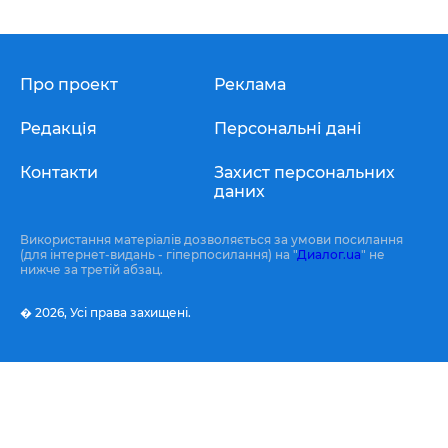
Про проект
Реклама
Редакція
Персональні дані
Контакти
Захист персональних
даних
Використання матеріалів дозволяється за умови посилання
(для інтернет-видань - гіперпосилання) на "
Диалог.ua
" не
нижче за третій абзац.
� 2026,
Усі права захищені.