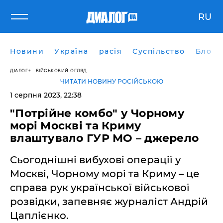
RU
Новини
Україна
расія
Суспільство
Блоги
ДІАЛОГ
ВІЙСЬКОВИЙ ОГЛЯД
ЧИТАТИ НОВИНУ РОСІЙСЬКОЮ
1 серпня 2023, 22:38
"Потрійне комбо" у Чорному
морі Москві та Криму
влаштувало ГУР МО – джерело
Сьогоднішні вибухові операції у
Москві, Чорному морі та Криму – це
справа рук української військової
розвідки, запевняє журналіст Андрій
Цаплієнко.