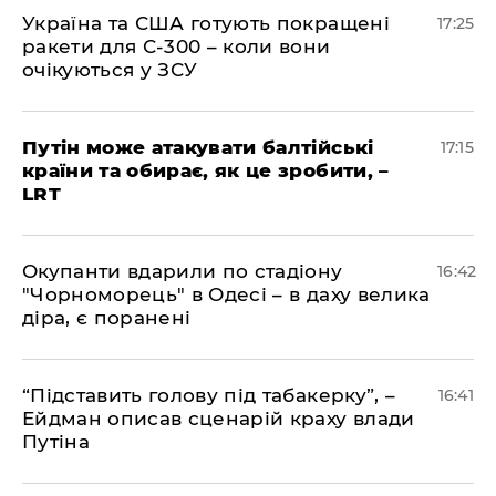
​Україна та США готують покращені
17:25
ракети для С-300 – коли вони
очікуються у ЗСУ
​Путін може атакувати балтійські
17:15
країни та обирає, як це зробити, –
LRT
​Окупанти вдарили по стадіону
16:42
"Чорноморець" в Одесі – в даху велика
діра, є поранені
​“Підставить голову під табакерку”, –
16:41
Ейдман описав сценарій краху влади
Путіна