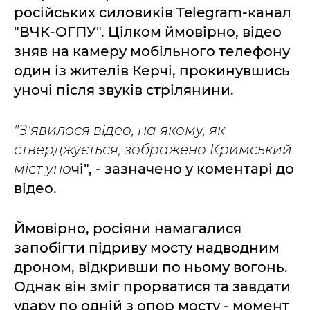
російських силовиків Telegram-канал
"ВЧК-ОГПУ". Цілком ймовірно, відео
зняв на камеру мобільного телефону
один із жителів Керчі, прокинувшись
уночі після звуків стрілянини.
"З'явилося відео, на якому, як
стверджується, зображено Кримський
міст уно
чі", - зазначено у коментарі до
відео.
Ймовірно, росіяни намагалися
запобігти підриву мосту надводним
дроном, відкривши по ньому вогонь.
Однак він зміг прорватися та завдати
удару по одній з опор мосту - момент