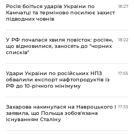
​Росія боїться ударів України по
18:27
Камчатці та терміново посилює захист
підводних човнів
​У РФ почалася хвиля повісток: росіян,
18:22
що відмовилися, заносять до "чорних
списків"
​Удари України по російських НПЗ
17:55
обвалили експорт нафтопродуктів із
РФ до 10-річного мінімуму
​Захарова накинулася на Навроцького і
17:33
заявила, що Польща зобов'язана
існуванням Сталіну