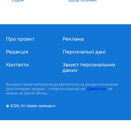
Про проект
Реклама
Редакція
Персональні дані
Контакти
Захист персональних
даних
Використання матеріалів дозволяється за умови посилання
(для інтернет-видань - гіперпосилання) на "
Диалог.ua
" не
нижче за третій абзац.
� 2026,
Усі права захищені.