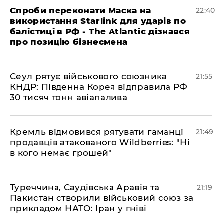
​Спроби переконати Маска на
22:40
використання Starlink для ударів по
балістиці в РФ - The Atlantic дізнався
про позицію бізнесмена
​Сеул рятує військового союзника
21:55
КНДР: Південна Корея відправила РФ
30 тисяч тонн авіапалива
​Кремль відмовився рятувати гаманці
21:49
продавців атакованого Wildberries: "Ні
в кого немає грошей"
​Туреччина, Саудівська Аравія та
21:19
Пакистан створили військовий союз за
прикладом НАТО: Іран у гніві