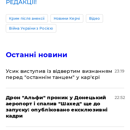
РЕДАКЦІЇ!
Крим після анексії
Новини Керчі
Відео
Війна України з Росією
Останні новини
​Усик виступив із відвертим визнанням
23:19
перед "останнім танцем" у кар'єрі
​Дрон "Альфи" проник у Донецький
22:52
аеропорт і спалив "Шахед" ще до
запуску: опубліковано ексклюзивні
кадри