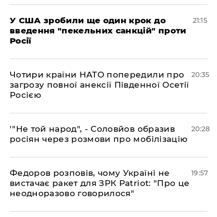
​У США зробили ще один крок до
21:15
введення "пекельних санкцій" проти
Росії
​Чотири країни НАТО попередили про
20:35
загрозу повної анексії Південної Осетії
Росією
​'"Не той народ", - Соловйов образив
20:28
росіян через розмови про мобілізацію
​Федоров розповів, чому Україні не
19:57
вистачає ракет для ЗРК Patriot: "Про це
неодноразово говорилося"