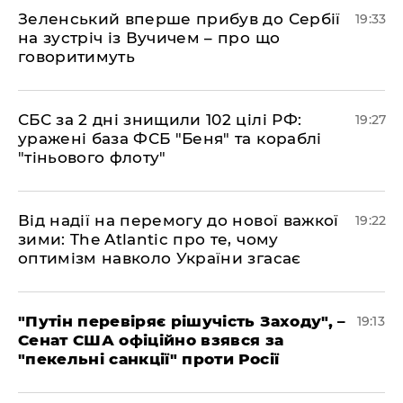
​Зеленський вперше прибув до Сербії
19:33
на зустріч із Вучичем – про що
говоритимуть
​СБС за 2 дні знищили 102 цілі РФ:
19:27
уражені база ФСБ "Беня" та кораблі
"тіньового флоту"
​Від надії на перемогу до нової важкої
19:22
зими: The Atlantic про те, чому
оптимізм навколо України згасає
​"Путін перевіряє рішучість Заходу", –
19:13
Сенат США офіційно взявся за
"пекельні санкції" проти Росії