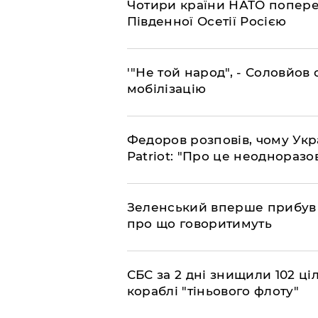
​Чотири країни НАТО попере
Південної Осетії Росією
​'"Не той народ", - Соловйо
мобілізацію
​Федоров розповів, чому Укр
Patriot: "Про це неодноразо
​Зеленський вперше прибув д
про що говоритимуть
​СБС за 2 дні знищили 102 ці
кораблі "тіньового флоту"