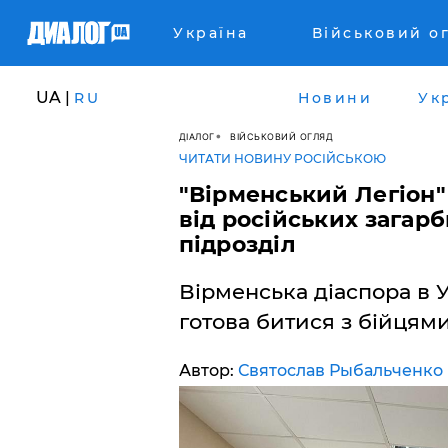
Україна
Військовий о
UA |
RU
Новини
Ук
ДІАЛОГ
ВІЙСЬКОВИЙ ОГЛЯД
ЧИТАТИ НОВИНУ РОСІЙСЬКОЮ
"Вірменський Легіон"
від російських загар
підрозділ
Вірменська діаспора в У
готова битися з бійцями
Автор:
Святослав Рыбальченко