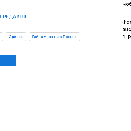
моб
РЕДАКЦІЇ!
​Фе
вис
"Пр
Єреван
Війна України з Росією