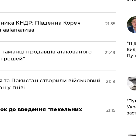
юзника КНДР: Південна Корея
21:55
н авіапалива
​“Пі
Ейд
и гаманці продавців атакованого
21:49
Пут
є грошей"
ія та Пакистан створили військовий
21:19
н у гніві
"Пут
Укр
рок до введення "пекельних
21:15
зас