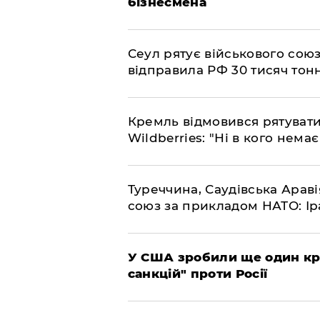
бізнесмена
​Сеул рятує військового со
відправила РФ 30 тисяч тон
​Кремль відмовився рятуват
Wildberries: "Ні в кого нема
​Туреччина, Саудівська Арав
союз за прикладом НАТО: Іра
​У США зробили ще один к
санкцій" проти Росії