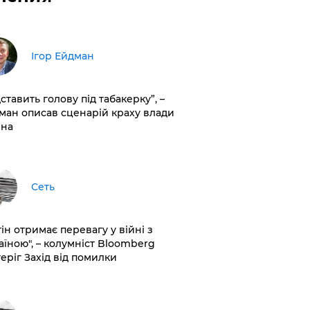
Ігор Ейдман
дставить голову під табакерку”, –
ман описав сценарій краху влади
іна
Сеть
ін отримає перевагу у війні з
аїною", – колумніст Bloomberg
теріг Захід від помилки