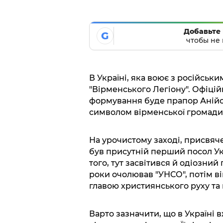
Добавьте 
G
чтобы не 
В Україні, яка воює з російськ
"Вірменського Легіону". Офіці
формування буде прапор Анійсь
символом вірменської громади в
На урочистому заході, присвяч
був присутній перший посол Ук
того, тут засвітився й одіозний
роки очолював "УНСО", потім вів
главою християнського руху та 
Варто зазначити, що в Україні 