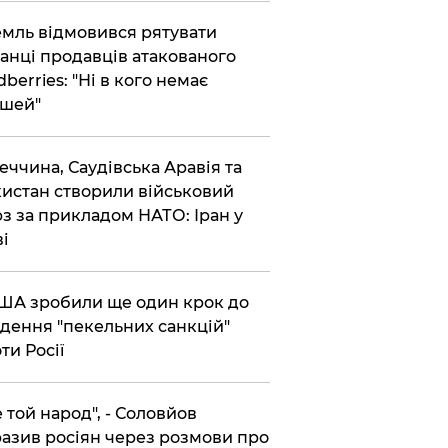
емль відмовився рятувати
анці продавців атакованого
dberries: "Ні в кого немає
шей"
реччина, Саудівська Аравія та
истан створили військовий
з за прикладом НАТО: Іран у
ві
США зробили ще один крок до
дення "пекельних санкцій"
ти Росії
Не той народ", - Соловйов
азив росіян через розмови про