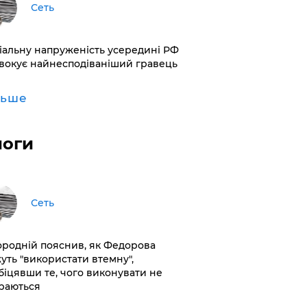
Сеть
іальну напруженість усередині РФ
вокує найнесподіваніший гравець
льше
логи
Сеть
ородній пояснив, як Федорова
уть "використати втемну",
біцявши те, чого виконувати не
раються