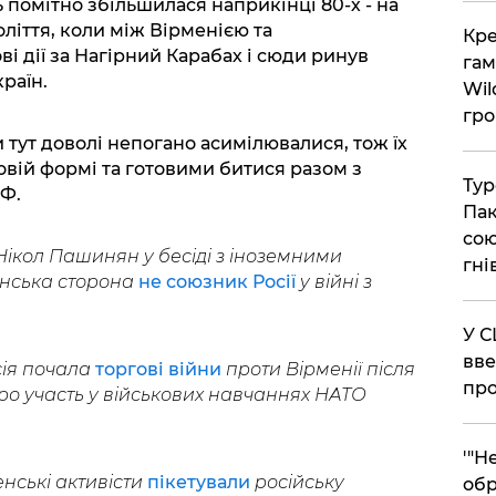
ть помітно збільшилася наприкінці 80-х - на
оліття, коли між Вірменією та
​Кр
 дії за Нагірний Карабах і сюди ринув
гам
раїн.
Wil
гро
и тут доволі непогано асимілювалися, тож їх
овій формі та готовими битися разом з
​Ту
РФ.
Пак
сою
Нікол Пашинян у бесіді з іноземними
гні
нська сторона
не союзник Росії
у війні з
​У 
вве
сія почала
торгові війни
проти Вірменії після
про
про участь у військових навчаннях НАТО
​'"
нські активісти
пікетували
російську
обр