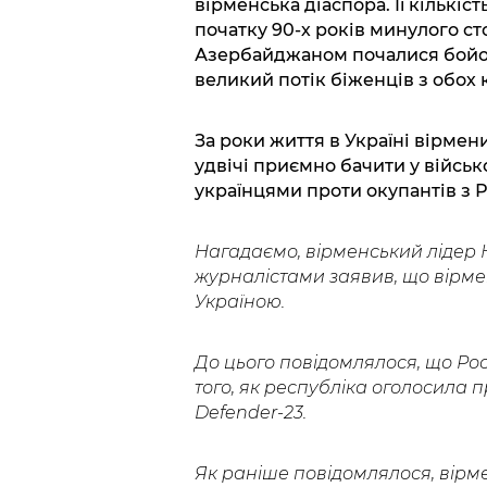
вірменська діаспора. Її кількіс
початку 90-х років минулого ст
Азербайджаном почалися бойові
великий потік біженців з обох к
За роки життя в Україні вірмен
удвічі приємно бачити у військ
українцями проти окупантів з 
Нагадаємо, вірменський лідер 
журналістами заявив, що вірме
Україною.
До цього повідомлялося, що Ро
того, як республіка оголосила 
Defender-23.
Як раніше повідомлялося, вірме