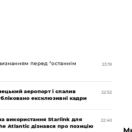
 визнанням перед "останнім
23:19
нецький аеропорт і спалив
22:52
убліковано ексклюзивні кадри
а використання Starlink для
22:40
The Atlantic дізнався про позицію
М