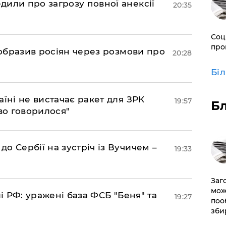
дили про загрозу повної анексії
20:35
Соц
про
в образив росіян через розмови про
20:28
Бі
аїні не вистачає ракет для ЗРК
19:57
Б
во говорилося"
о Сербії на зустріч із Вучичем –
19:33
Заг
мож
лі РФ: уражені база ФСБ "Беня" та
19:27
поо
зби