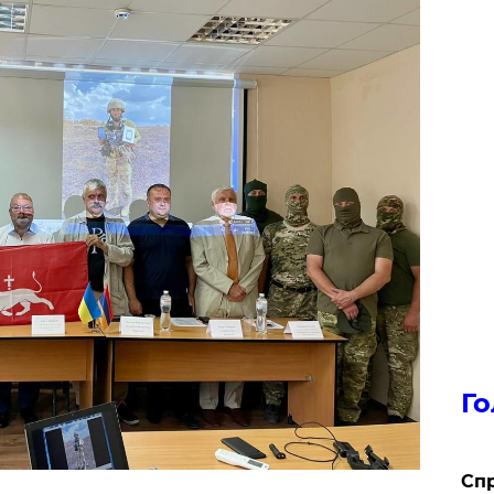
Го
​Сп