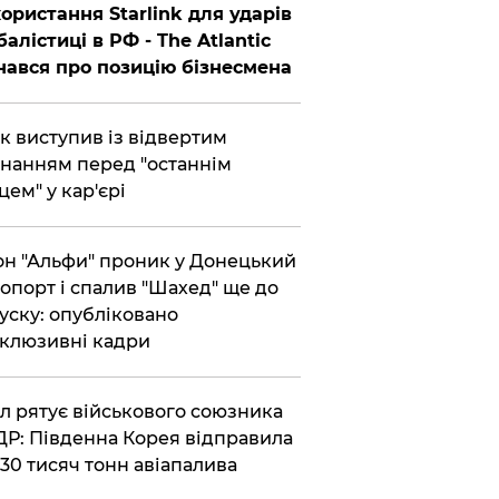
ористання Starlink для ударів
балістиці в РФ - The Atlantic
нався про позицію бізнесмена
ик виступив із відвертим
нанням перед "останнім
цем" у кар'єрі
он "Альфи" проник у Донецький
опорт і спалив "Шахед" ще до
уску: опубліковано
клюзивні кадри
ул рятує військового союзника
Р: Південна Корея відправила
30 тисяч тонн авіапалива