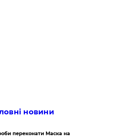
ловні новини
роби переконати Маска на