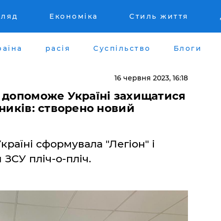
гляд
Економіка
Стиль життя
раїна
расія
Суспільство
Блоги
16 червня 2023, 16:18
 допоможе Україні захищатися
бників: створено новий
країні сформувала "Легіон" і
 ЗСУ пліч-о-пліч.