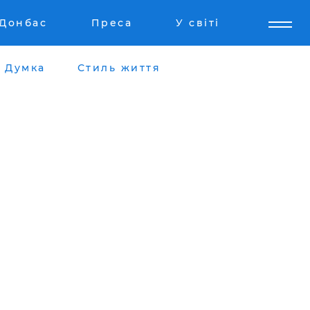
Донбас
Преса
У світі
Думка
Стиль життя