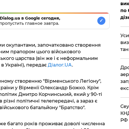
вик
по 
діз
Dialog.ua в Google сегодня,
✓
пропустить главное завтра.
​Ус
виз
ими окупантами, започатковано створення
тан
йним прапором цього військового
кого царства (він же і є неформальним
 Україні), передає
Діалог.UA
.
​Др
аер
еному створенню "Вірменського Легіону",
зап
раїни у Вірменії Олександр Божко. Крім
екс
 політик Дмитро Корчинський, який у 90-ті
 різні політичні телепередачі, а зараз є
​Се
військового батальйону "Братство".
КНД
РФ 
вже багато років проживає доволі численна