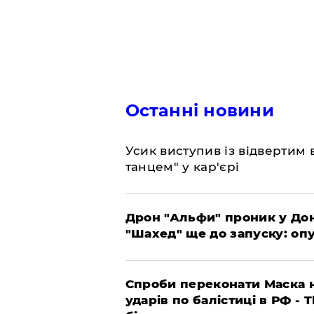
Останні новини
​Усик виступив із відвертим
танцем" у кар'єрі
​Дрон "Альфи" проник у До
"Шахед" ще до запуску: оп
​Спроби переконати Маска н
ударів по балістиці в РФ - 