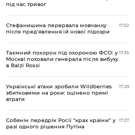
під час тривог
​Стефанишина перервала мовчанку
17:52
після пред'явлення їй нової підозри
​Таємний похорон під охороною ФСО: у
17:35
Москві поховали генерала після вибуху
в Balzi Rossi
​Українські атаки зробили Wildberries
17:29
збитковими на роки: оцінено прямі
втрати
​Собянін передрік Росії "крах країни" у
17:27
разі одного рішення Путіна