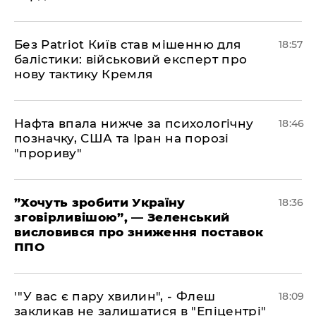
​Без Patriot Київ став мішенню для
18:57
балістики: військовий експерт про
нову тактику Кремля
​Нафта впала нижче за психологічну
18:46
позначку, США та Іран на порозі
"прориву"
​”Хочуть зробити Україну
18:36
зговірливішою”, — Зеленський
висловився про зниження поставок
ППО
​'"У вас є пару хвилин", - Флеш
18:09
закликав не залишатися в "Епіцентрі"