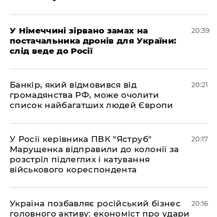
​У Німеччині зірвано замах на
20:39
постачальника дронів для України:
слід веде до Росії
​Банкір, який відмовився від
20:21
громадянства РФ, може очолити
список найбагатших людей Європи
​У Росії керівника ПВК "Яструб"
20:17
Марущенка відправили до колонії за
розстріл підлеглих і катування
військового кореспондента
​Україна позбавляє російський бізнес
20:16
головного активу: економіст про удари