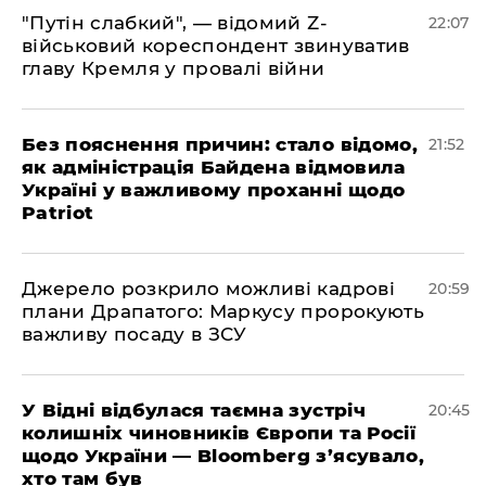
"Путін слабкий", — відомий Z-
22:07
військовий кореспондент звинуватив
главу Кремля у провалі війни
​Без пояснення причин: стало відомо,
21:52
як адміністрація Байдена відмовила
Україні у важливому проханні щодо
Patriot
​Джерело розкрило можливі кадрові
20:59
плани Драпатого: Маркусу пророкують
важливу посаду в ЗСУ
​У Відні відбулася таємна зустріч
20:45
колишніх чиновників Європи та Росії
щодо України — Bloomberg з’ясувало,
хто там був