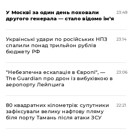
​У Москві за один день поховали
23:49
другого генерала — стало відомо ім’я
​Українські удари по російських НПЗ
23:14
спалили понад трильйон рублів
бюджету РФ
​"Небезпечна ескалація в Європі", —
23:06
The Guardian про дрон із вибухівкою в
аеропорту Лейпцига
​80 квадратних кілометрів: супутники
22:21
зафіксували велику нафтову пляму
біля порту Тамань після атаки ЗСУ