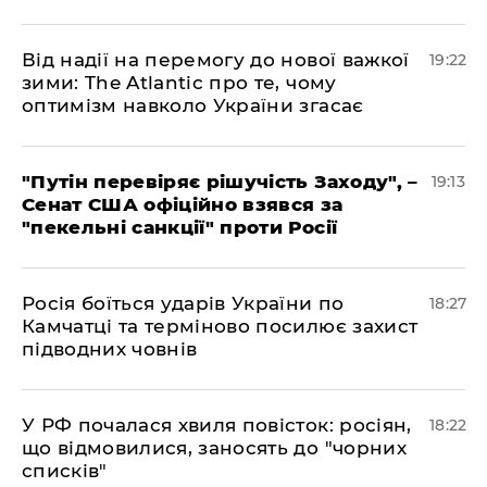
​Від надії на перемогу до нової важкої
19:22
зими: The Atlantic про те, чому
оптимізм навколо України згасає
​"Путін перевіряє рішучість Заходу", –
19:13
Сенат США офіційно взявся за
"пекельні санкції" проти Росії
​Росія боїться ударів України по
18:27
Камчатці та терміново посилює захист
підводних човнів
​У РФ почалася хвиля повісток: росіян,
18:22
що відмовилися, заносять до "чорних
списків"