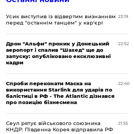
​Усик виступив із відвертим визнанням
23:19
перед "останнім танцем" у кар'єрі
​Дрон "Альфи" проник у Донецький
22:52
аеропорт і спалив "Шахед" ще до
запуску: опубліковано ексклюзивні
кадри
​Спроби переконати Маска на
22:40
використання Starlink для ударів по
балістиці в РФ - The Atlantic дізнався
про позицію бізнесмена
​Сеул рятує військового союзника
21:55
КНДР: Південна Корея відправила РФ