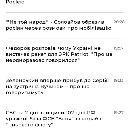
Росією
​'"Не той народ", - Соловйов образив
20:28
росіян через розмови про мобілізацію
​Федоров розповів, чому Україні не
19:57
вистачає ракет для ЗРК Patriot: "Про це
неодноразово говорилося"
​Зеленський вперше прибув до Сербії
19:33
на зустріч із Вучичем – про що
говоритимуть
​СБС за 2 дні знищили 102 цілі РФ:
19:27
уражені база ФСБ "Беня" та кораблі
"тіньового флоту"