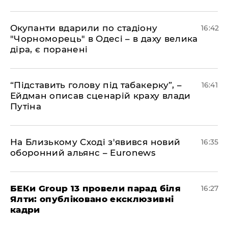
​Окупанти вдарили по стадіону
16:42
"Чорноморець" в Одесі – в даху велика
діра, є поранені
​“Підставить голову під табакерку”, –
16:41
Ейдман описав сценарій краху влади
Путіна
На Близькому Сході з'явився новий
16:35
оборонний альянс – Euronews
БЕКи Group 13 провели парад біля
16:27
Ялти: опубліковано ексклюзивні
кадри