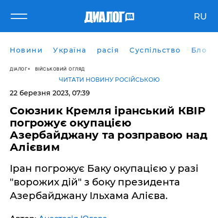
RU
Новини
Україна
расія
Суспільство
Блоги
ДІАЛОГ
ВІЙСЬКОВИЙ ОГЛЯД
ЧИТАТИ НОВИНУ РОСІЙСЬКОЮ
22 березня 2023, 07:39
Союзник Кремля іранський КВІР
погрожує окупацією
Азербайджану та розправою над
Алієвим
Іран погрожує Баку окупацією у разі
"ворожих дій" з боку президента
Азербайджану Ільхама Алієва.