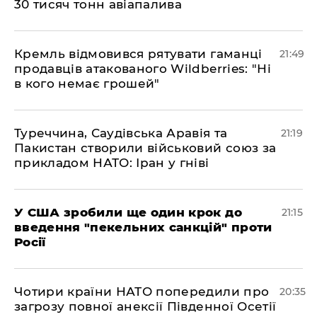
30 тисяч тонн авіапалива
​Кремль відмовився рятувати гаманці
21:49
продавців атакованого Wildberries: "Ні
в кого немає грошей"
​Туреччина, Саудівська Аравія та
21:19
Пакистан створили військовий союз за
прикладом НАТО: Іран у гніві
​У США зробили ще один крок до
21:15
введення "пекельних санкцій" проти
Росії
​Чотири країни НАТО попередили про
20:35
загрозу повної анексії Південної Осетії