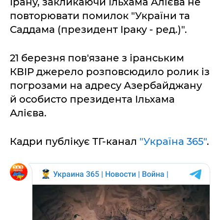
Ірану, закликаючи Ільхама Алієва не
повторювати помилок "України та
Саддама (президент Іраку - ред.)".
21 березня пов'язане з іранським
КВІР джерело розповсюдило ролик із
погрозами на адресу Азербайджану
й особисто президента Ільхама
Алієва.
Кадри публікує ТГ-канал
"Україна 365"
.