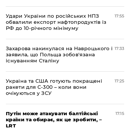
​Удари України по російських НПЗ
17:55
обвалили експорт нафтопродуктів із
РФ до 10-річного мінімуму
​Захарова накинулася на Навроцького і
17:33
заявила, що Польща зобов'язана
існуванням Сталіну
​Україна та США готують покращені
17:25
ракети для С-300 – коли вони
очікуються у ЗСУ
​Путін може атакувати балтійські
17:15
країни та обирає, як це зробити, –
LRT