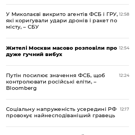
У Миколаєві викрито агентів ФСБ і ГРУ,
12:58
які коригували удари дронів і ракет по
місту, – СБУ
Жителі Москви масово розповіли про
12:54
дуже гучний вибух
Путін посилює значення ФСБ, щоб
12:24
контролювати російські еліти, –
Bloomberg
Соціальну напруженість усередині РФ
12:17
провокує найнесподіваніший гравець