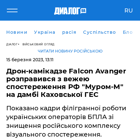
RU
Новини
Україна
расія
Суспільство
Блоги
ДІАЛОГ
ВІЙСЬКОВИЙ ОГЛЯД
ЧИТАТИ НОВИНУ РОСІЙСЬКОЮ
15 березня 2023, 13:11
Дрон-камікадзе Falcon Avanger
розправився з вежею
спостереження РФ "Муром-М"
на дамбі Каховської ГЕС
Показано кадри філігранної роботи
українських операторів БПЛА зі
знищення російського комплексу
візуального спостереження.