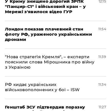
У Криму знищено дорогий ЗРПК
12:15
"Панцир-С1" і військовий кран – у
Мережі з'явилося відео ГУР
Лондон показав плачевний стан
11:54
флоту РФ, ураженого українськими
дронами
"Нова стратегія Кремля", – експерти
11:39
пояснили слова Мірошника про війну
з Україною
РФ кидає українських
11:34
військовополонених у бої – ISW
Генштаб ЗСУ підтвердив поразку
11:27