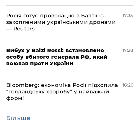
Росія готує провокацію в Балтії із
17:35
захопленими українськими дронами
— Reuters
​Вибух у Balzi Rossi: встановлено
17:28
особу вбитого генерала РФ, який
воював проти України
Bloomberg: економіка Росії підхопила
16:20
"голландську хворобу" у найважчій
формі
Більше