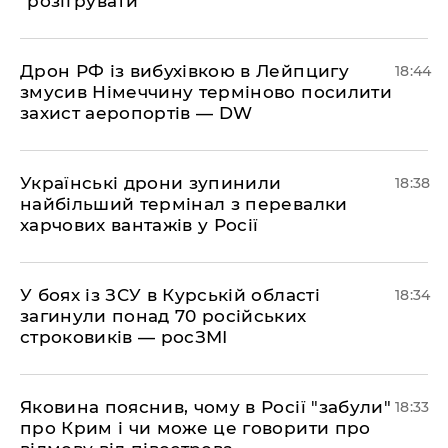
"розігрувати"
​Дрон РФ із вибухівкою в Лейпцигу
18:44
змусив Німеччину терміново посилити
захист аеропортів — DW
​Українські дрони зупинили
18:38
найбільший термінал з перевалки
харчових вантажів у Росії
​У боях із ЗСУ в Курській області
18:34
загинули понад 70 російських
строковиків — росЗМІ
​Яковина пояснив, чому в Росії "забули"
18:33
про Крим і чи може це говорити про