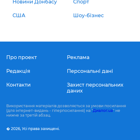
Новини Донбасу
Спорт
США
Шоу-бізнес
Про проект
Реклама
Редакція
Персональні дані
Контакти
Захист персональних
даних
Використання матеріалів дозволяється за умови посилання
(для інтернет-видань - гіперпосилання) на "
Диалог.ua
" не
нижче за третій абзац.
� 2026,
Усі права захищені.