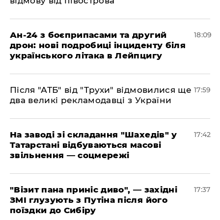
відмову від півострова
​Ан-24 з боєприпасами та другий
18:09
дрон: нові подробиці інциденту біля
українського літака в Лейпцигу
​Після "АТБ" від "Трухи" відмовилися ще
17:59
два великі рекламодавці з України
​На заводі зі складання "Шахедів" у
17:42
Татарстані відбуваються масові
звільнення — соцмережі
"Візит пана приніс диво", — західні
17:37
ЗМІ глузують з Путіна після його
поїздки до Сибіру