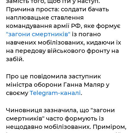
замість того, щоб іти у наступ.
Причина проста: солдати бачать
наплювацьке ставлення
командування армії РФ, яке формує
"загони смертників"
із погано
навчених мобілізованих, кидаючи їх
на передову військового фронту на
забій.
Про це повідомила заступник
міністра оборони Ганна Маляр у
своєму
Telegram-каналі
.
Чиновниця зазначила, що "загони
смертників" часто формують із
нещодавно мобілізованих. Приміром,