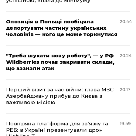
успішною, впала до мінімуму
​Опозиція в Польщі пообіцяла
20:44
депортувати частину українських
чоловіків — кого це може торкнутися
​"Треба шукати нову роботу", — у РФ
20:24
Wildberries почав закривати склади,
що зазнали атак
​Перший візит за час війни: глава МЗС
20:17
Азербайджану прибув до Києва з
важливою місією
​Повітряна платформа для зв’язку та
19:49
РЕБ: в Україні презентували дрон