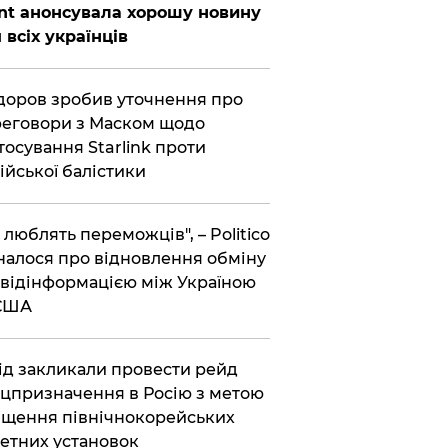
nt анонсувала хорошу новину
 всіх українців
оров зробив уточнення про
еговори з Маском щодо
тосування Starlink проти
ійської балістики
і люблять переможців", – Politico
налося про відновлення обміну
відінформацією між Україною
 США
хід закликали провести рейд
цпризначення в Росію з метою
щення північнокорейських
етних установок