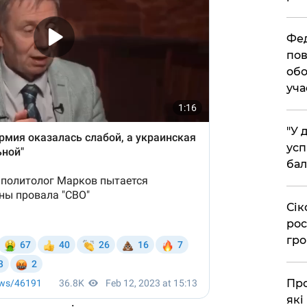
​Фе
пов
обо
уча
​"У
усп
бал
​Сі
рос
гро
​Пр
які