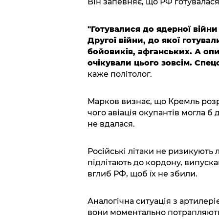
Він запевняє, що РФ готувалася 
"Готувалися до ядерної війни
Другої війни, до якої готува
бойовиків, афганських. А опи
очікували цього зовсім. Спец
каже політолог.
Марков визнає, що Кремль роз
чого авіація окупантів могла б 
не вдалася.
Російські літаки не ризикують 
підлітають до кордону, випуска
вглиб РФ, щоб їх не збили.
Аналогічна ситуація з артилер
вони моментально потрапляють