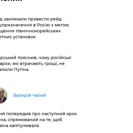
хід закликали провести рейд
цпризначення в Росію з метою
щення північнокорейських
етних установок
корський пояснив, чому російські
архи, які втрачають гроші, не
алили Путіна
Валерій Чалий
лий попередив про наступний крок
іна, спрямований на те, щоб
аїна капітулювала