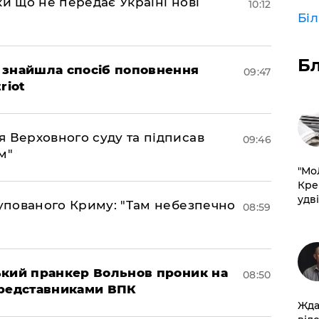
ки що не передає Україні нові
10:12
Бі
Б
 знайшла спосіб поповнення
09:47
riot
 Верховного суду та підписав
09:46
м"
​"М
Кре
удві
купованого Криму: "Там небезпечно
08:59
ський пранкер Вольнов проник на
08:50
представниками ВПК
Жда