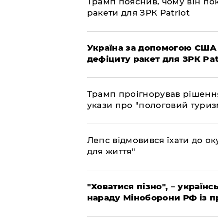
Трамп пояснив, чому він по
ракети для ЗРК Patriot
Україна за допомогою США
дефіциту ракет для ЗРК Pat
Трамп проігнорував рішення
укази про "пологовий туриз
Лепс відмовився їхати до о
для життя"
"Ховатися пізно", – україн
нараду Міноборони РФ із 