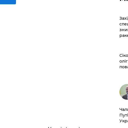
​За
спе
зни
рак
​Сі
оліг
пов
​Ча
Пут
Укр