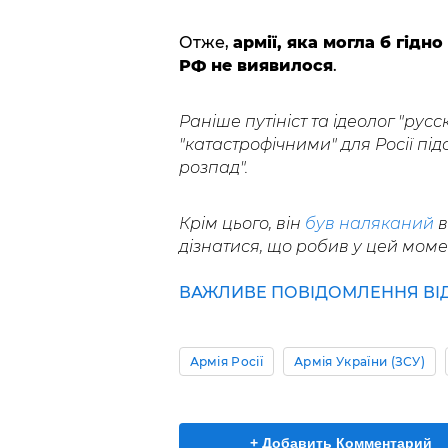
Отже,
армії, яка могла б гідн
РФ не виявилося
.
Раніше путініст та ідеолог "ру
"катастрофічними" для Росії під
розпад".
Крім цього, він
був наляканий
в
дізнатися, що робив у цей момен
ВАЖЛИВЕ ПОВІДОМЛЕННЯ ВІД 
Армія Росії
Армія України (ЗСУ)
+ Добавить Комментарий