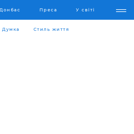
Донбас
Преса
У світі
Думка
Стиль життя