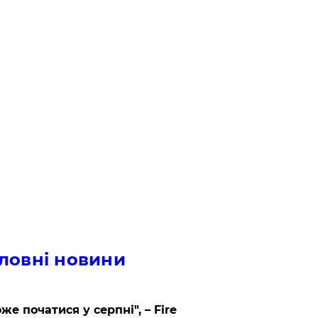
ловні новини
же початися у серпні", – Fire