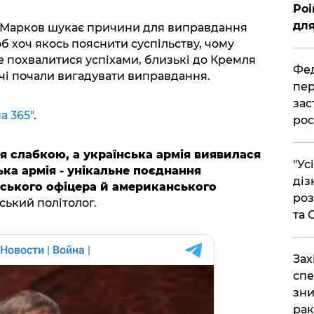
Poi
для
й Марков шукає причини для виправдання
об хоч якось пояснити суспільству, чому
е похвалитися успіхами, близькі до Кремля
Фед
іячі почали вигадувати виправдання.
пер
зас
а 365"
.
рос
я слабкою, а українська армія виявилася
"Ус
ка армія - унікальне поєднання
діз
ського офіцера й американського
роз
вський політолог.
та
​За
спе
зни
рак