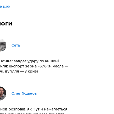
льше
логи
Сеть
оЛоЧКа" завдає удару по кишені
мля: експорт зерна −37,6 %, масла —
чі, вугілля — у кризі
Олег Жданов
нов розповів, як Путін намагається