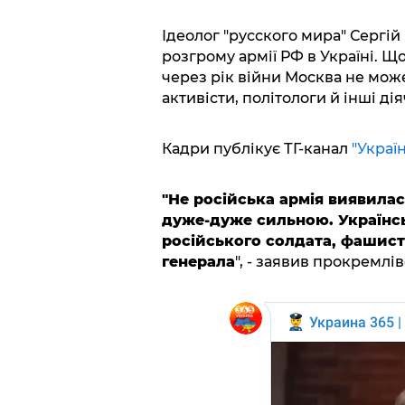
Ідеолог "русского мира" Сергі
розгрому армії РФ в Україні. Щ
через рік війни Москва не мож
активісти, політологи й інші д
Кадри публікує ТГ-канал
"Україн
"Не російська армія виявилас
дуже-дуже сильною. Українсь
російського солдата, фашист
генерала
", - заявив прокремлі