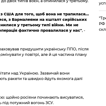
до двох типів воєн, а опинилася у третьому.
усп
 з США для того, щоб вона не трапилася...
​"Т
лися, з Бармалеями на кшталт сирійських
РФ 
нилися у третьому типі війни. Ми не
скл
операція фактично провалилася у нас"
, -
раховував придушити українську ППО, після
домінувати у повітрі, але й ця частина плану
літати над Україною. Зазвичай вони
ють ракети та швидко йдуть якомога далі
ією: щойно росіяни починають висуватися,
 під потужний вогонь ЗСУ.