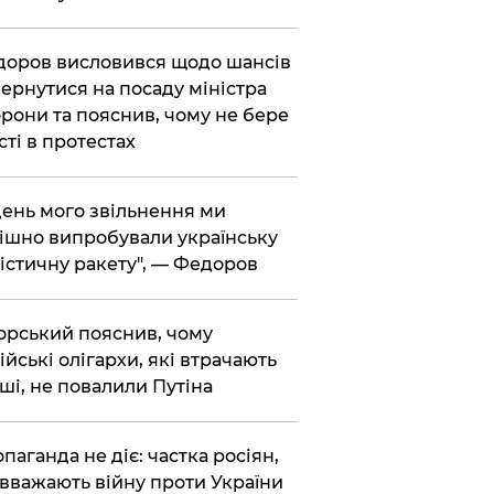
доров висловився щодо шансів
ернутися на посаду міністра
рони та пояснив, чому не бере
сті в протестах
 день мого звільнення ми
ішно випробували українську
істичну ракету", — Федоров
корський пояснив, чому
ійські олігархи, які втрачають
ші, не повалили Путіна
опаганда не діє: частка росіян,
 вважають війну проти України