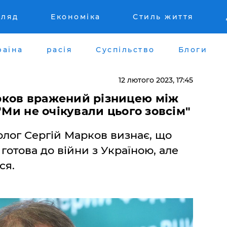
гляд
Економіка
Стиль життя
раїна
расія
Суспільство
Блоги
12 лютого 2023, 17:45
ков вражений різницею між
"Ми не очікували цього зовсім"
лог Сергій Марков визнає, що
 готова до війни з Україною, але
ся.