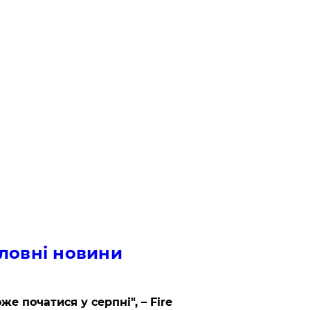
ловні новини
же початися у серпні", – Fire