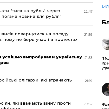
Бі
ати "тиск на рубль" через
22:47
е погана новина для рубля"
Б
шансів повернутися на посаду
21:59
, чому не бере участі в протестах
ми успішно випробували українську
21:53
​"М
оров
Кре
удві
сійські олігархи, які втрачають
21:19
осіян, які вважають війну проти
20:52
Жда
 мінімуму