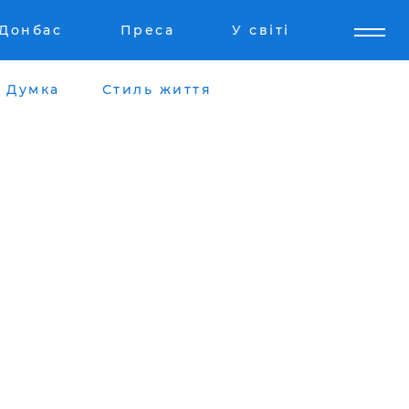
Донбас
Преса
У світі
Думка
Стиль життя