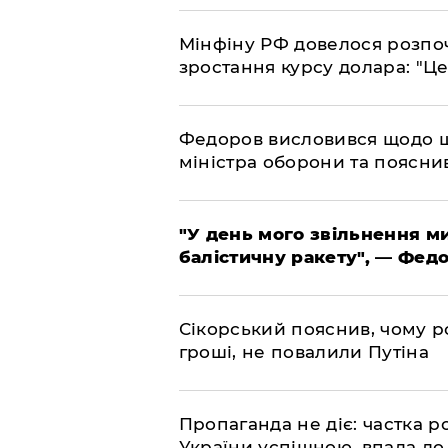
​Мінфіну РФ довелося розпоч
зростання курсу долара: "Ц
​Федоров висловився щодо 
міністра оборони та пояснив
​"У день мого звільнення 
балістичну ракету", — Фед
​Сікорський пояснив, чому ро
гроші, не повалили Путіна
​Пропаганда не діє: частка р
України успішною, впала до