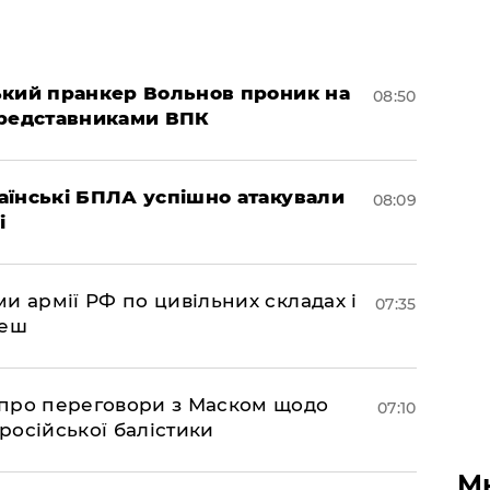
ський пранкер Вольнов проник на
08:50
представниками ВПК
раїнські БПЛА успішно атакували
08:09
і
и армії РФ по цивільних складах і
07:35
леш
про переговори з Маском щодо
07:10
 російської балістики
М