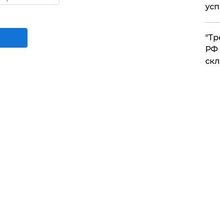
усп
​"Т
РФ 
скл