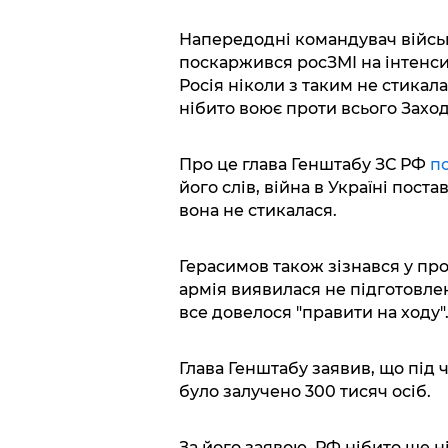
Напередодні командувач військ
поскаржився росЗМІ на інтенсивн
Росія ніколи з таким не стикала
нібито воює проти всього Заход
Про це глава Генштабу ЗС РФ
п
його слів, війна в Україні пост
вона не стикалася.
Герасимов також зізнався у про
армія виявилася не підготовле
все довелося "правити на ходу"
Глава Генштабу заявив, що під ч
було залучено 300 тисяч осіб.
За його заявою, РФ нібито ще н