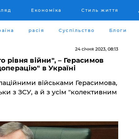
гляд
Економіка
Стиль життя
раїна
расія
Суспільство
Блоги
24 січня 2023, 08:13
о рівня війни", – Герасимов
операцію" в Україні
упаційними військами Герасимова,
ьки з ЗСУ, а й з усім "колективним