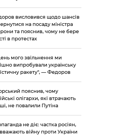
доров висловився щодо шансів
ернутися на посаду міністра
рони та пояснив, чому не бере
сті в протестах
 день мого звільнення ми
ішно випробували українську
істичну ракету", — Федоров
корський пояснив, чому
ійські олігархи, які втрачають
ші, не повалили Путіна
опаганда не діє: частка росіян,
 вважають війну проти України