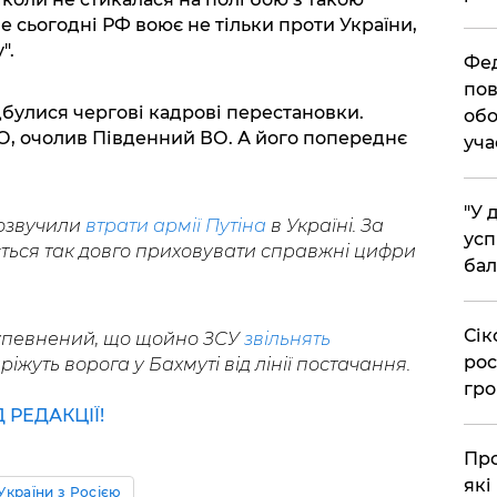
е сьогодні РФ воює не тільки проти України,
".
​Фе
пов
булися чергові кадрові перестановки.
обо
О, очолив Південний ВО. А його попереднє
уча
​"У
 озвучили
втрати армії Путіна
в Україні. За
усп
сться так довго приховувати справжні цифри
бал
​Сі
 упевнений, що щойно ЗСУ
звільнять
рос
ріжуть ворога у Бахмуті від лінії постачання.
гро
РЕДАКЦІЇ!
​Пр
які
України з Росією