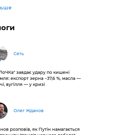
льше
логи
Сеть
оЛоЧКа" завдає удару по кишені
мля: експорт зерна −37,6 %, масла —
чі, вугілля — у кризі
Олег Жданов
нов розповів, як Путін намагається