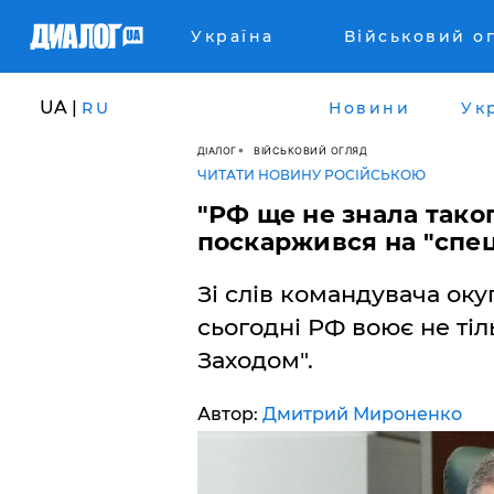
Україна
Військовий о
UA |
RU
Новини
Ук
ДІАЛОГ
ВІЙСЬКОВИЙ ОГЛЯД
ЧИТАТИ НОВИНУ РОСІЙСЬКОЮ
"РФ ще не знала таког
поскаржився на "спец
Зі слів командувача ок
сьогодні РФ воює не тіл
Заходом".
Автор:
Дмитрий Мироненко