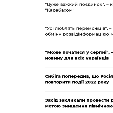
"Дуже важкий поєдинок", – к
"Карабахом"
"Усі люблять переможців", –
обміну розвідінформацією 
"Може початися у серпні", 
новину для всіх українців
Сибіга попередив, що Росі
повторити події 2022 року
​Захід закликали провести
метою знищення північнок