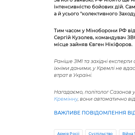
інтенсивністю бойових дій. Сам
а й усього "колективного Заходу
Тим часом у Міноборони РФ від
Сергій Кузолев, командувач ЗВ
місце зайняв Євген Нікіфоров.
Раніше ЗМІ та західні експерти
їхніми даними, у Кремлі не вда
втрат в Україні.
Нагадаємо, політолог Сазонов
Кремінну
, вони автоматично від
ВАЖЛИВЕ ПОВІДОМЛЕННЯ ВІД 
Армія Росії
Суспільство
Війна 