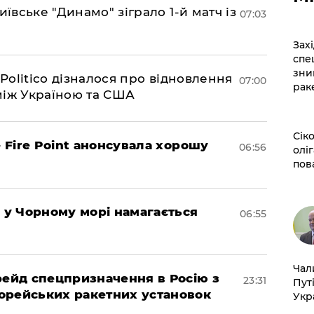
иївське "Динамо" зіграло 1-й матч із
07:03
​За
спе
зни
 Politico дізналося про відновлення
07:00
рак
між Україною та США
​Сі
– Fire Point анонсувала хорошу
06:56
оліг
пов
я у Чорному морі намагається
06:55
​Ча
 рейд спецпризначення в Росію з
23:31
Пут
орейських ракетних установок
Укр