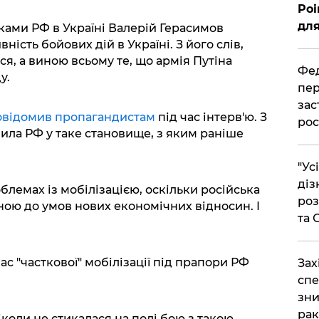
Poi
для
ами РФ в Україні Валерій Герасимов
ість бойових дій в Україні. З його слів,
ся, а виною всьому те, що армія Путіна
Фед
у.
пер
зас
овідомив пропагандистам
під час інтерв'ю. З
рос
авила РФ у таке становище, з яким раніше
"Ус
діз
блемах із мобілізацією, оскільки російська
роз
ною до умов нових економічних відносин. І
та
.
ас "часткової" мобілізації під прапори РФ
​За
спе
зни
рак
іколи не стикалася на полі бою з такою