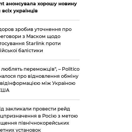
nt анонсувала хорошу новину
 всіх українців
оров зробив уточнення про
еговори з Маском щодо
тосування Starlink проти
ійської балістики
і люблять переможців", – Politico
налося про відновлення обміну
відінформацією між Україною
 США
хід закликали провести рейд
цпризначення в Росію з метою
щення північнокорейських
етних установок