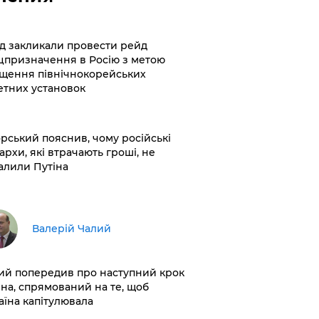
хід закликали провести рейд
цпризначення в Росію з метою
щення північнокорейських
етних установок
корський пояснив, чому російські
архи, які втрачають гроші, не
алили Путіна
Валерій Чалий
лий попередив про наступний крок
іна, спрямований на те, щоб
аїна капітулювала