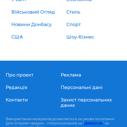
Військовий Огляд
Стиль
Новини Донбасу
Спорт
США
Шоу-бізнес
Про проект
Реклама
Редакція
Персональні дані
Контакти
Захист персональних
даних
Використання матеріалів дозволяється за умови посилання
(для інтернет-видань - гіперпосилання) на "
Диалог.ua
" не