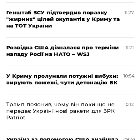
Генштаб ЗСУ підтвердив поразку
11:27
"жирних" цілей окупантів у Криму та
на ТОТ України
Розвідка США дізналася про терміни
11:21
нападу Росії на НАТО – WSJ
У Криму пролунали потужні вибухи:
10:54
вирують пожежі, чути детонацію БК
Трамп пояснив, чому він поки що не
10:12
передає Україні нові ракети для ЗРК
Patriot
Україна за допомогою США знайшла
09:47