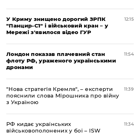
У Криму знищено дорогий ЗРПК
12:15
"Панцир-С1" і військовий кран – у
Мережі з'явилося відео ГУР
Лондон показав плачевний стан
11:54
флоту РФ, ураженого українськими
дронами
"Нова стратегія Кремля", – експерти
11:39
пояснили слова Мірошника про війну
з Україною
РФ кидає українських
11:34
військовополонених у бої – ISW