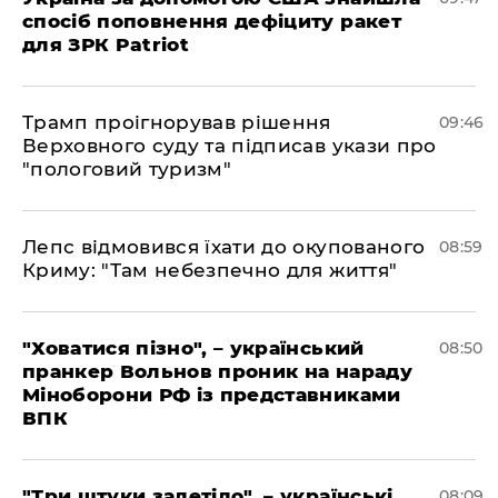
спосіб поповнення дефіциту ракет
для ЗРК Patriot
Трамп проігнорував рішення
09:46
Верховного суду та підписав укази про
"пологовий туризм"
Лепс відмовився їхати до окупованого
08:59
Криму: "Там небезпечно для життя"
"Ховатися пізно", – український
08:50
пранкер Вольнов проник на нараду
Міноборони РФ із представниками
ВПК
"Три штуки залетіло", – українські
08:09