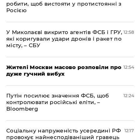
робити, щоб вистояти у протистоянні з
Росією
У Миколаєві викрито агентів ФСБ і ГРУ,
12:58
які коригували удари дронів і ракет по
місту, – СБУ
Жителі Москви масово розповіли про
12:54
дуже гучний вибух
Путін посилює значення ФСБ, щоб
12:24
контролювати російські еліти, –
Bloomberg
Соціальну напруженість усередині РФ
12:17
провокує найнесподіваніший гравець