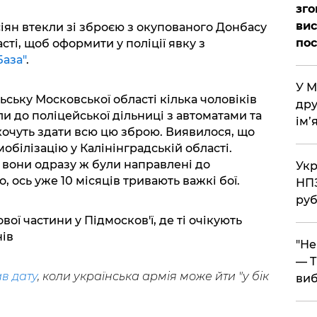
зго
вис
іян втекли зі зброєю з окупованого Донбасу
по
сті, щоб оформити у поліції явку з
База"
.
​У 
ьську Московської області кілька чоловіків
дру
ли до поліцейської дільниці з автоматами та
ім’
хочуть здати всю цю зброю. Виявилося, що
мобілізацію у Калінінградській області.
вони одразу ж були направлені до
​Ук
о, ось уже 10 місяців тривають важкі бої.
НПЗ
руб
вої частини у Підмосков'ї, де ті очікують
ів
​"Н
— T
в дату
, коли українська армія може йти "у бік
виб