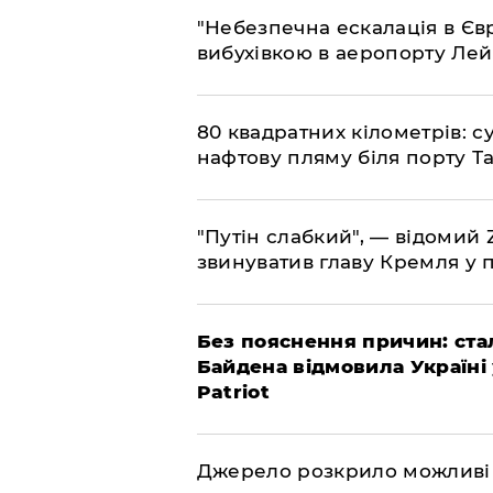
​"Небезпечна ескалація в Єв
вибухівкою в аеропорту Ле
​80 квадратних кілометрів: 
нафтову пляму біля порту Т
"Путін слабкий", — відомий
звинуватив главу Кремля у 
​Без пояснення причин: ста
Байдена відмовила Україні
Patriot
​Джерело розкрило можливі