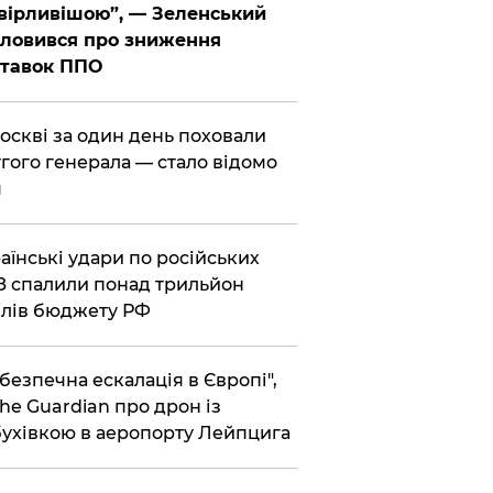
вірливішою”, — Зеленський
ловився про зниження
ставок ППО
Москві за один день поховали
гого генерала — стало відомо
я
раїнські удари по російських
 спалили понад трильйон
лів бюджету РФ
ебезпечна ескалація в Європі",
he Guardian про дрон із
ухівкою в аеропорту Лейпцига