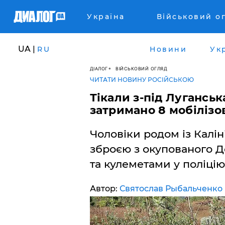
Україна
Військовий о
UA |
RU
Новини
Ук
ДІАЛОГ
ВІЙСЬКОВИЙ ОГЛЯД
ЧИТАТИ НОВИНУ РОСІЙСЬКОЮ
Тікали з-під Луганськ
затримано 8 мобілізо
Чоловіки родом із Калін
зброєю з окупованого Д
та кулеметами у поліцію
Автор:
Святослав Рыбальченко