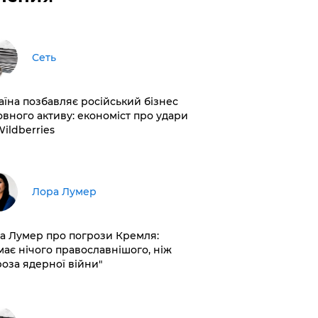
Сеть
раїна позбавляє російський бізнес
овного активу: економіст про удари
Wildberries
​Лора Лумер
а Лумер про погрози Кремля:
має нічого православнішого, ніж
роза ядерної війни"