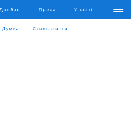
Донбас
Преса
У світі
Думка
Стиль життя