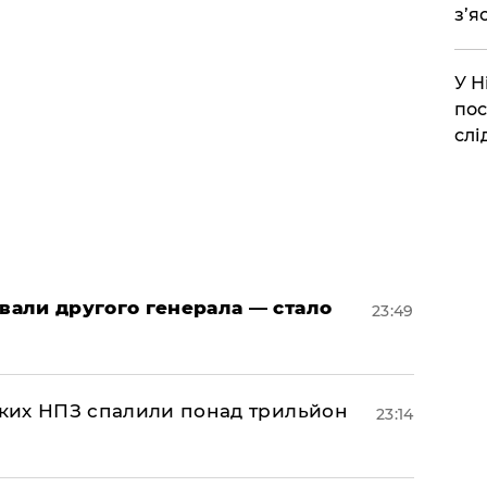
з’я
​У 
пос
слі
овали другого генерала — стало
23:49
ських НПЗ спалили понад трильйон
23:14