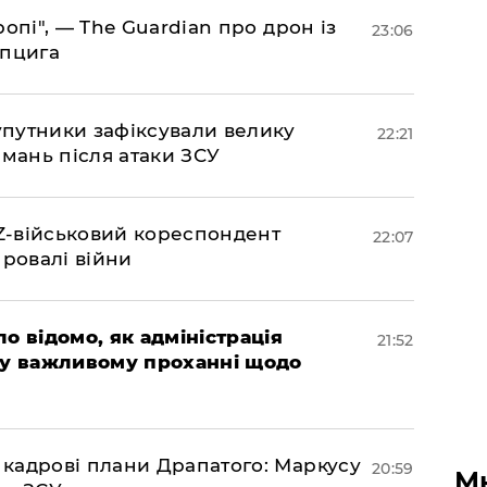
ропі", — The Guardian про дрон із
23:06
йпцига
супутники зафіксували велику
22:21
амань після атаки ЗСУ
 Z-військовий кореспондент
22:07
провалі війни
ло відомо, як адміністрація
21:52
 у важливому проханні щодо
 кадрові плани Драпатого: Маркусу
20:59
М