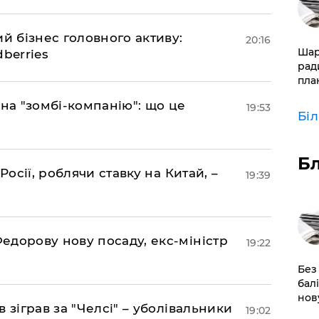
ий бізнес головного активу:
20:16
​Ша
berries
рад
пла
 на "зомбі-компанію": що це
19:53
Бі
Б
Росії, роблячи ставку на Китай, –
19:39
едорову нову посаду, екс-міністр
19:22
​Без
бал
нов
 зіграв за "Челсі" – уболівальники
19:02