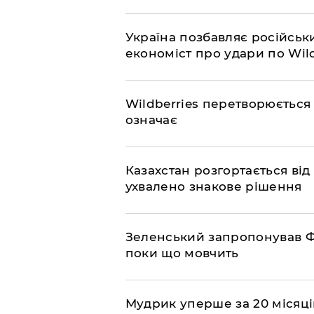
​Україна позбавляє російськ
економіст про удари по Wild
​Wildberries перетворюється
означає
​Казахстан розгортається від 
ухвалено знакове рішення
​Зеленський запропонував Ф
поки що мовчить
​Мудрик уперше за 20 місяців