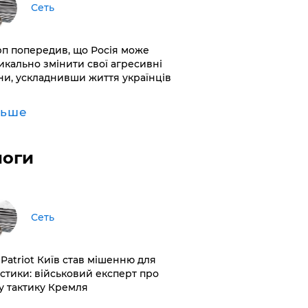
Сеть
рп попередив, що Росія може
икально змінити свої агресивні
ни, ускладнивши життя українців
льше
логи
Сеть
 Patriot Київ став мішенню для
істики: військовий експерт про
у тактику Кремля