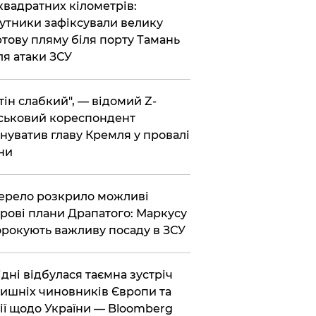
 квадратних кілометрів:
утники зафіксували велику
тову пляму біля порту Тамань
ля атаки ЗСУ
тін слабкий", — відомий Z-
ськовий кореспондент
нуватив главу Кремля у провалі
ни
ерело розкрило можливі
рові плани Драпатого: Маркусу
рокують важливу посаду в ЗСУ
Відні відбулася таємна зустріч
ишніх чиновників Європи та
ії щодо України — Bloomberg