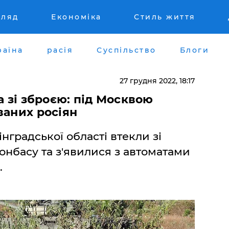
гляд
Економіка
Стиль життя
раїна
расія
Суспільство
Блоги
27 грудня 2022, 18:17
а зі зброєю: під Москвою
ваних росіян
інградської області втекли зі
онбасу та з'явилися з автоматами
.