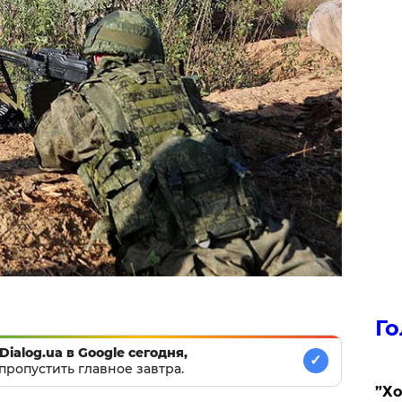
Го
Dialog.ua в Google сегодня,
✓
пропустить главное завтра.
​”Х