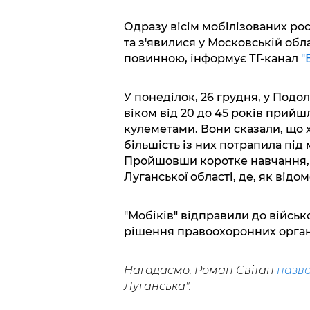
Одразу вісім мобілізованих рос
та з'явилися у Московській обла
повинною, інформує ТГ-канал
"
У понеділок, 26 грудня, у Подол
віком від 20 до 45 років прийш
кулеметами. Вони сказали, що 
більшість із них потрапила під 
Пройшовши коротке навчання, 
Луганської області, де, як відом
"Мобіків" відправили до військо
рішення правоохоронних орган
Нагадаємо, Роман Світан
назва
Луганська".