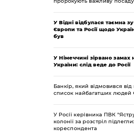
пророкують важливу посаду
​У Відні відбулася таємна 
Європи та Росії щодо Украї
був
​У Німеччині зірвано замах
України: слід веде до Росії
​Банкір, який відмовився ві
список найбагатших людей
​У Росії керівника ПВК "Яс
колонії за розстріл підлегли
кореспондента