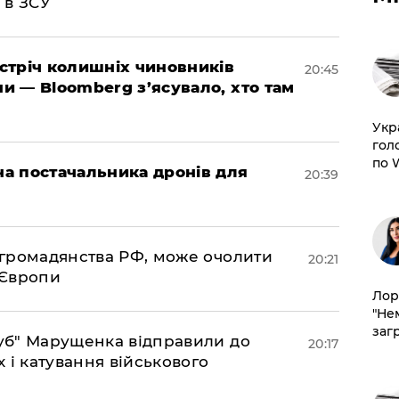
 в ЗСУ
зустріч колишніх чиновників
20:45
ни — Bloomberg з’ясувало, хто там
​Ук
гол
по 
 на постачальника дронів для
20:39
д громадянства РФ, може очолити
20:21
 Європи
Лор
"Не
заг
труб" Марущенка відправили до
20:17
х і катування військового