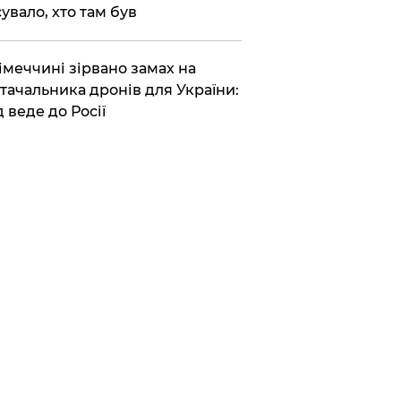
сувало, хто там був
Німеччині зірвано замах на
тачальника дронів для України:
д веде до Росії