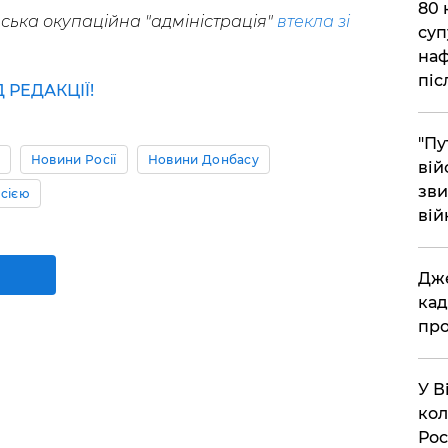
​80
ська окупаційна "адміністрація"
втекла зі
суп
наф
піс
РЕДАКЦІЇ!
"Пу
Новини Росії
Новини Донбасу
вій
зви
осією
вій
​Дж
кад
про
​У 
кол
Рос