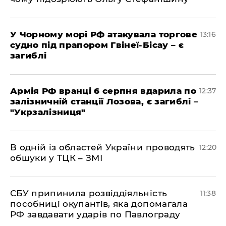
У Чорному морі РФ атакувала торгове
13:16
судно під прапором Гвінеї-Бісау – є
загиблі
Армія РФ вранці 6 серпня вдарила по
12:37
залізничній станції Лозова, є загиблі –
"Укрзалізниця"
В одній із областей України проводять
12:20
обшуки у ТЦК – ЗМІ
СБУ припинила розвіддіяльність
11:38
пособниці окупантів, яка допомагала
РФ завдавати ударів по Павлограду