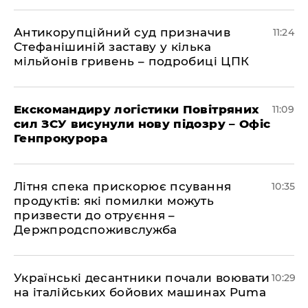
Антикорупційний суд призначив
11:24
Стефанішиній заставу у кілька
мільйонів гривень – подробиці ЦПК
Екскомандиру логістики Повітряних
11:09
сил ЗСУ висунули нову підозру – Офіс
Генпрокурора
Літня спека прискорює псування
10:35
продуктів: які помилки можуть
призвести до отруєння –
Держпродспоживслужба
Українські десантники почали воювати
10:29
на італійських бойових машинах Puma