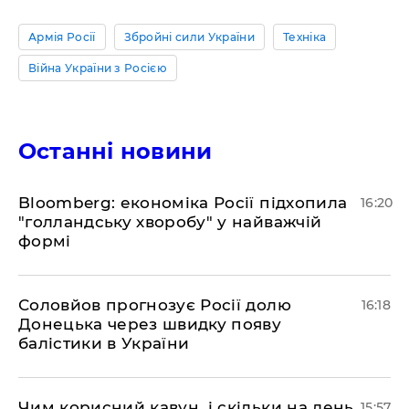
Армія Росії
Збройні сили України
Техніка
Війна України з Росією
Останні новини
Bloomberg: економіка Росії підхопила
16:20
"голландську хворобу" у найважчій
формі
Соловйов прогнозує Росії долю
16:18
Донецька через швидку появу
балістики в України
Чим корисний кавун, і скільки на день
15:57