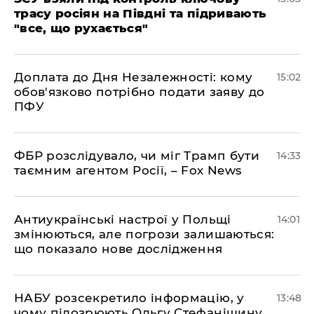
трасу росіян на Півдні та підривають
"все, що рухається"
Доплата до Дня Незалежності: кому
15:02
обов'язково потрібно подати заяву до
ПФУ
ФБР розслідувало, чи міг Трамп бути
14:33
таємним агентом Росії, – Fox News
Антиукраїнські настрої у Польщі
14:01
змінюються, але погрози залишаються:
що показало нове дослідження
НАБУ розсекретило інформацію, у
13:48
чому підозрюють Ольгу Стефанішину