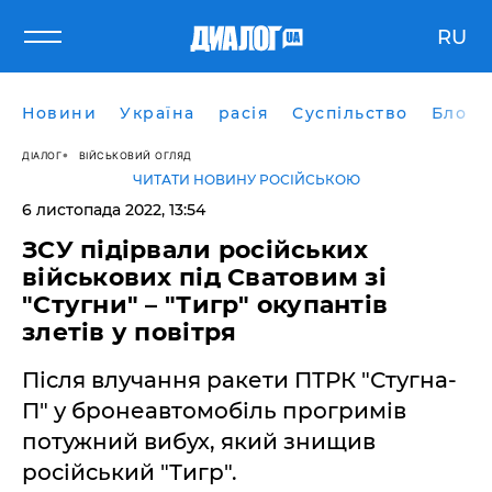
RU
Новини
Україна
расія
Суспільство
Блоги
ДІАЛОГ
ВІЙСЬКОВИЙ ОГЛЯД
ЧИТАТИ НОВИНУ РОСІЙСЬКОЮ
6 листопада 2022, 13:54
ЗСУ підірвали російських
військових під Сватовим зі
"Стугни" – "Тигр" окупантів
злетів у повітря
Після влучання ракети ПТРК "Стугна-
П" у бронеавтомобіль прогримів
потужний вибух, який знищив
російський "Тигр".