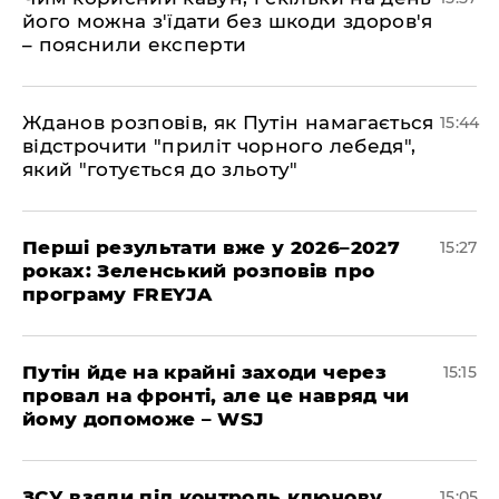
його можна з'їдати без шкоди здоров'я
– пояснили експерти
Жданов розповів, як Путін намагається
15:44
відстрочити "приліт чорного лебедя",
який "готується до зльоту"
Перші результати вже у 2026–2027
15:27
роках: Зеленський розповів про
програму FREYJA
Путін йде на крайні заходи через
15:15
провал на фронті, але це навряд чи
йому допоможе – WSJ
ЗСУ взяли під контроль ключову
15:05