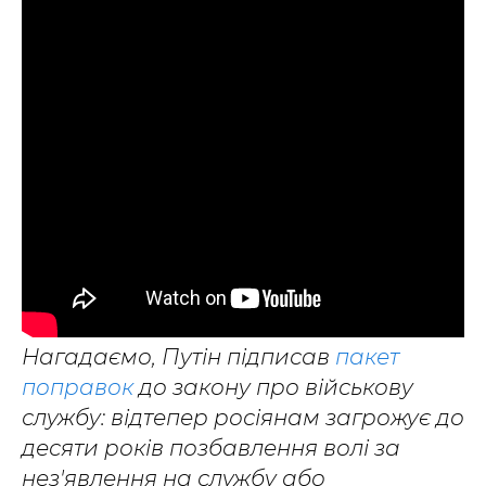
Нагадаємо, Путін підписав
пакет
поправок
до закону про військову
службу: відтепер росіянам загрожує до
десяти років позбавлення волі за
нез'явлення на службу або