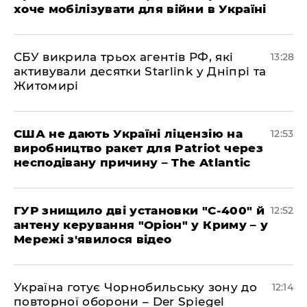
хоче мобілізувати для війни в Україні
СБУ викрила трьох агентів РФ, які
13:28
активували десятки Starlink у Дніпрі та
Житомирі
США не дають Україні ліцензію на
12:53
виробництво ракет для Patriot через
несподівану причину – The Atlantic
ГУР знищило дві установки "С-400" й
12:52
антену керування "Оріон" у Криму – у
Мережі з'явилося відео
Україна готує Чорнобильську зону до
12:14
повторної оборони – Der Spiegel