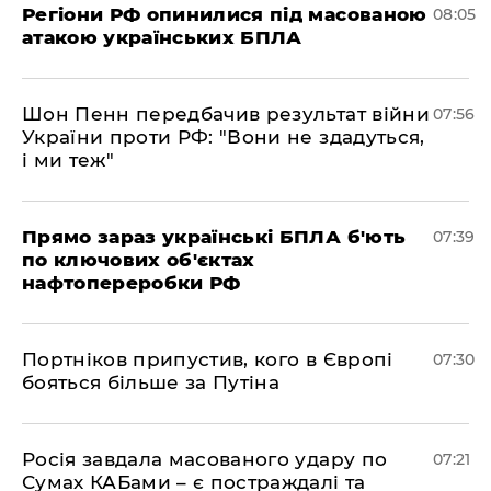
Регіони РФ опинилися під масованою
08:05
атакою українських БПЛА
Шон Пенн передбачив результат війни
07:56
України проти РФ: "Вони не здадуться,
і ми теж"
Прямо зараз українські БПЛА б'ють
07:39
по ключових об'єктах
нафтопереробки РФ
Портніков припустив, кого в Європі
07:30
бояться більше за Путіна
Росія завдала масованого удару по
07:21
Сумах КАБами – є постраждалі та