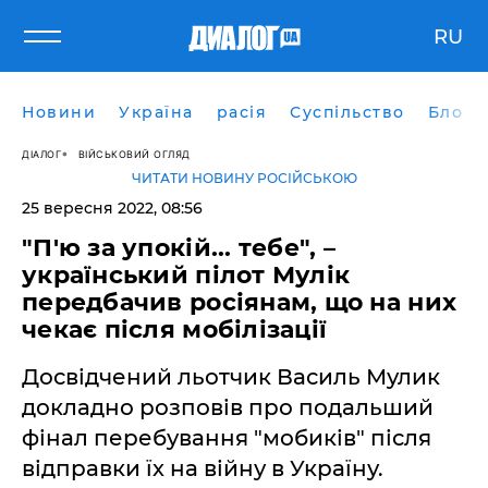
RU
Новини
Україна
расія
Суспільство
Блоги
ДІАЛОГ
ВІЙСЬКОВИЙ ОГЛЯД
ЧИТАТИ НОВИНУ РОСІЙСЬКОЮ
25 вересня 2022, 08:56
"П'ю за упокій... тебе", –
український пілот Мулік
передбачив росіянам, що на них
чекає після мобілізації
Досвідчений льотчик Василь Мулик
докладно розповів про подальший
фінал перебування "мобиків" після
відправки їх на війну в Україну.