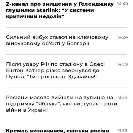
Z-канал про знищення у Геленджику
14:40
глушилки Starlink: "У системи
критичний недолік"
Сильний вибух стався на ключовому
14:24
військовому об'єкті у Болгарії
Після удару РФ по стадіону в Одесі
14:09
Ештон Катчер різко звернувся до
Путіна: "Ти програєш. Здавайся!"
Росіяни масово вийшли на вулицю на
13:54
підтримку "Яблука", яке виступає проти
війни в Україні
Кремль визначився, скільки росіян
13:39