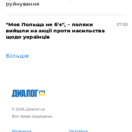
руйнування
"Моя Польща не б'є", – поляки
07:00
вийшли на акції проти насильства
щодо українців
Більше
© 2026, Диалог.ua
Все права защищены.
Новини
Україна