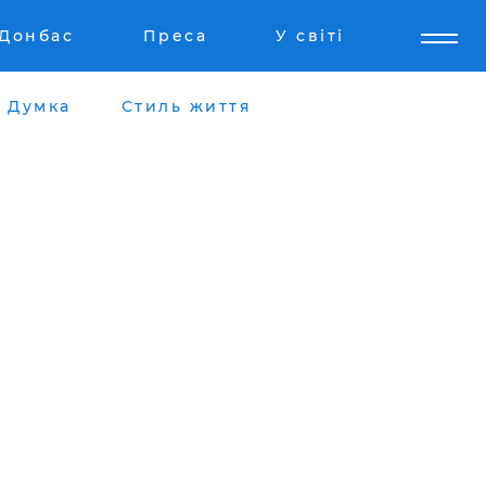
Донбас
Преса
У світі
Думка
Стиль життя