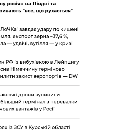
су росіян на Півдні та
ривають "все, що рухається"
оЛоЧКа" завдає удару по кишені
мля: експорт зерна −37,6 %,
ла — удвічі, вугілля — у кризі
он РФ із вибухівкою в Лейпцигу
сив Німеччину терміново
илити захист аеропортів — DW
раїнські дрони зупинили
більший термінал з перевалки
чових вантажів у Росії
боях із ЗСУ в Курській області