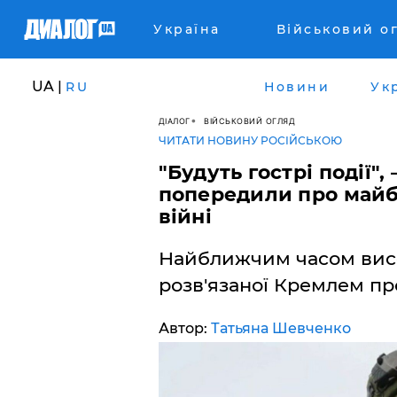
Україна
Військовий о
UA |
RU
Новини
Ук
ДІАЛОГ
ВІЙСЬКОВИЙ ОГЛЯД
ЧИТАТИ НОВИНУ РОСІЙСЬКОЮ
"Будуть гострі події",
попередили про майб
війні
Найближчим часом висок
розв'язаної Кремлем про
Автор:
Татьяна Шевченко