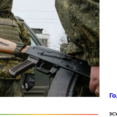
Го
ЗСУ