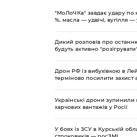
​"МоЛоЧКа" завдає удару по 
%, масла — удвічі, вугілля — 
​Дикий розповів про останн
будуть активно "розігрувати
​Дрон РФ із вибухівкою в Л
терміново посилити захист
​Українські дрони зупинили
харчових вантажів у Росії
​У боях із ЗСУ в Курській об
строковиків — росЗМІ