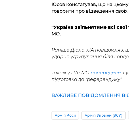
Юсов констатував, що на цьому 
говорити про відведення своїх в
"Україна звільнятиме всі свої 
МО.
Раніше Діалог.UA повідомляв, 
ударне угрупування біля кордон
Також у ГУР МО
попередили
, щ
підготовка до "референдуму".
ВАЖЛИВЕ ПОВІДОМЛЕННЯ ВІД 
Армія Росії
Армія України (ЗСУ)