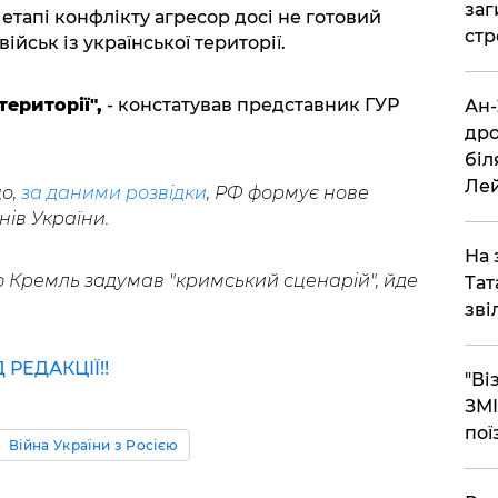
заг
етапі конфлікту агресор досі не готовий
стр
ійськ із української території.
території",
- констатував представник ГУР
​Ан
дро
біл
Ле
що,
за даними розвідки
, РФ формує нове
ів України.
​На
о Кремль задумав "кримський сценарій", йде
Тат
зві
РЕДАКЦІЇ!!
"Ві
ЗМІ
пої
Війна України з Росією