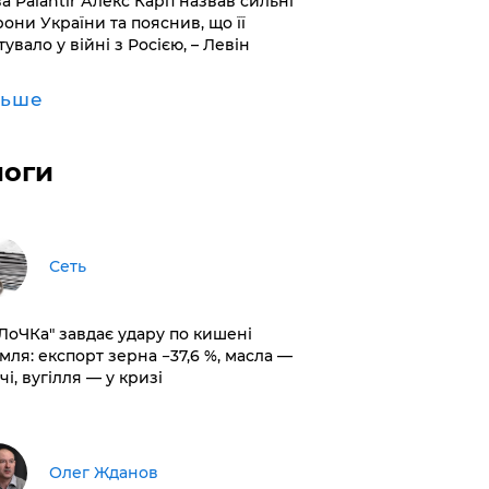
ва Palantir Алекс Карп назвав сильні
рони України та пояснив, що її
увало у війні з Росією, – Левін
льше
логи
Сеть
оЛоЧКа" завдає удару по кишені
мля: експорт зерна −37,6 %, масла —
чі, вугілля — у кризі
Олег Жданов