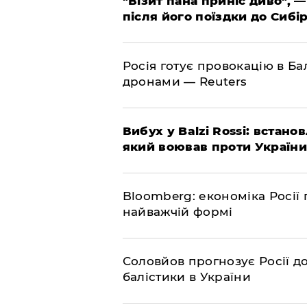
"Візит пана приніс диво", —
після його поїздки до Сибі
Росія готує провокацію в Ба
дронами — Reuters
​Вибух у Balzi Rossi: встан
який воював проти України
Bloomberg: економіка Росії 
найважчій формі
Соловйов прогнозує Росії 
балістики в України