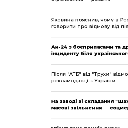
​Яковина пояснив, чому в Ро
говорити про відмову від пі
​Ан-24 з боєприпасами та д
інциденту біля українськог
​Після "АТБ" від "Трухи" від
рекламодавці з України
​На заводі зі складання "Ша
масові звільнення — соцме