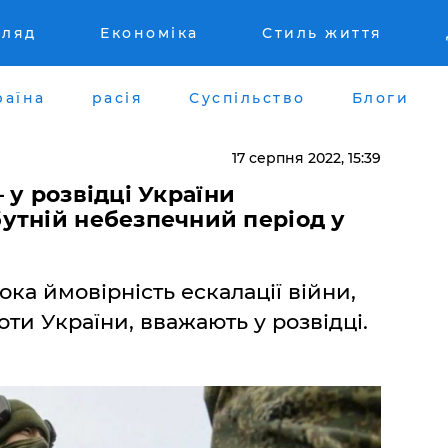
гляд
Економіка
Стиль життя
раїна
расія
Суспільство
Блоги
17 серпня 2022, 15:39
 – у розвідці України
утній небезпечний період у
а ймовірність ескалації війни,
ти України, вважають у розвідці.