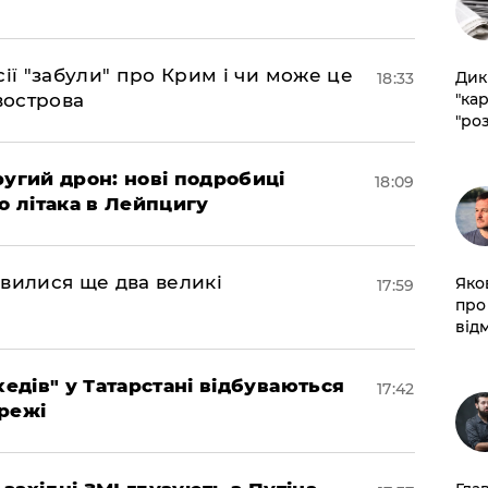
сії "забули" про Крим і чи може це
​Ди
18:33
"ка
вострова
"ро
ругий дрон: нові подробиці
18:09
о літака в Лейпцигу
мовилися ще два великі
​Яко
17:59
про
від
хедів" у Татарстані відбуваються
17:42
режі