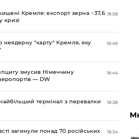
кишені Кремля: експорт зерна −37,6
18:58
у кризі
ю неядерну "карту" Кремля, яку
18:49
"
ейпцигу змусив Німеччину
18:44
 аеропортів — DW
 найбільший термінал з перевалки
18:38
М
ласті загинули понад 70 російських
18:34