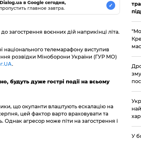
Dialog.ua в Google сегодня,
тра
✓
пропустить главное завтра.
під
​"М
до загострення воєнних дій наприкінці літа.
Кре
мас
рі національного телемарафону виступив
ння розвідки Міноборони України (ГУР МО)
ог.UA
.
​Др
зму
пос
о, будуть дуже гострі події на всьому
​Ук
изики, що окупанти влаштують ескалацію на
най
серпня, цей фактор варто враховувати та
хар
. Однак агресор може піти на загострення і
​У 