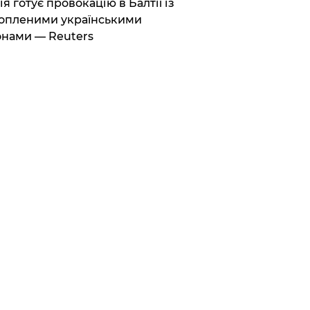
ія готує провокацію в Балтії із
опленими українськими
нами — Reuters