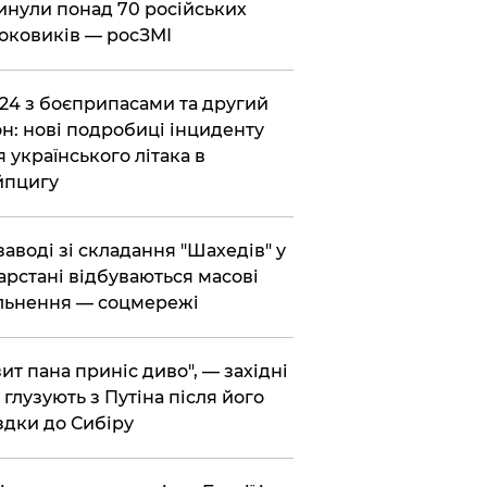
инули понад 70 російських
оковиків — росЗМІ
-24 з боєприпасами та другий
н: нові подробиці інциденту
я українського літака в
йпцигу
 заводі зі складання "Шахедів" у
арстані відбуваються масові
льнення — соцмережі
зит пана приніс диво", — західні
 глузують з Путіна після його
здки до Сибіру