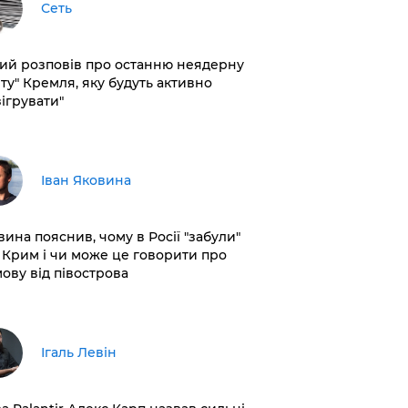
Сеть
кий розповів про останню неядерну
рту" Кремля, яку будуть активно
зігрувати"
Іван Яковина
вина пояснив, чому в Росії "забули"
 Крим і чи може це говорити про
мову від півострова
Ігаль Левін