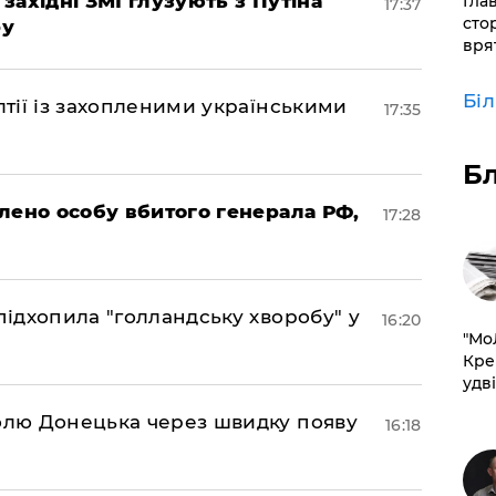
 західні ЗМІ глузують з Путіна
Гла
17:37
сто
ру
врят
Бі
лтії із захопленими українськими
17:35
Б
овлено особу вбитого генерала РФ,
17:28
підхопила "голландську хворобу" у
16:20
​"М
Кре
удві
долю Донецька через швидку появу
16:18