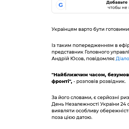
Добавьте 
G
чтобы не 
Українцям варто бути готовими 
Із таким попередженням в ефі
представник Головного управлі
Андрій Юсов, повідомляє
Діал
"Найближчим часом, безумовн
фронті",
- розповів розвідник.
За його словами, є серйозні р
День Незалежності України 24 
виявляти особливу обережність
поза цією датою.