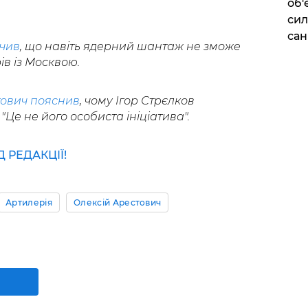
об'
сил
сан
чив
, що навіть ядерний шантаж не зможе
ів із Москвою.
ович пояснив
, чому Ігор Стрєлков
"Це не його особиста ініціатива".
РЕДАКЦІЇ!
Артилерія
Олексій Арестович