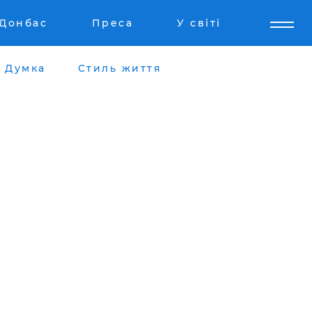
Донбас
Преса
У світі
Думка
Стиль життя