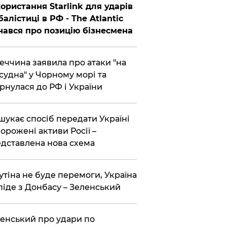
ористання Starlink для ударів
балістиці в РФ - The Atlantic
нався про позицію бізнесмена
еччина заявила про атаки "на
 судна" у Чорному морі та
рнулася до РФ і України
шукає спосіб передати Україні
орожені активи Росії –
дставлена ​​нова схема
утіна не буде перемоги, Україна
піде з Донбасу – Зеленський
енський про удари по