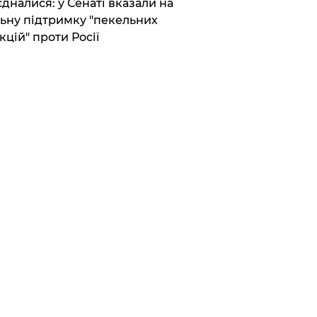
єдналися: у Сенаті вказали на
ьну підтримку "пекельних
кцій" проти Росії