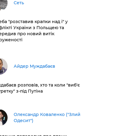
Сеть
еба "розставив крапки над і" у
флікті України з Польщею та
ередив про новий витік
руженості
Айдер Муждабаєв
дабаєв розповів, хто та коли "виб'є
ретку" з-під Путіна
Олександр Коваленко ("Злий
Одесит")