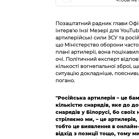
чтобы не 
Позаштатний радник глави Офі
інтерв'ю Інзі Мезері для YouTub
артилерійські сили ЗСУ та росій
що Міністерство оборони часто г
плані артилерії, вона поцікави
очі. Політичний експерт відпові
кількості вогнепальної зброї, 
ситуацію докладніше, пояснивш
погано.
"Російська артилерія – це б
кількістю снарядів, яке до д
снарядів у Білорусі, бо своїх
стріляємо ми, – це артилерія
тобто це виявлення в онлайн-
відхід з позиції тощо, тому 