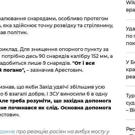
Wil
вра
валювання снарядами, особливо протягом
, яка здійснює точну розвідку та стрілянину,
Уда
ав політик.
по 
пок
риклад. Для знищення опорного пункту за
отрібно десь 90 снарядів калібру 152 мм, а
У Б
надобиться лише 9 снарядів.
"От і вся
кра
й погано",
– зазначив Арестович.
реа
знав, що якби Захід удвічі збільшив усю
о б взагалі добре, і ЗСУ виносили б в одну
Тур
Але треба розуміти, що західна допомога
суд
 не починався як слід. Основна допомога
– B
естович.
Рес
ідомив
про реакцію росіян на вибух мосту у