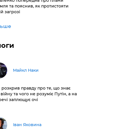
аленко попередив про плани
мля та пояснив, як протистояти
ій загрозі
льше
логи
Майкл Наки
і розкрив правду про те, що знає
війну та чого не розуміє Путін, а на
 речі заплющує очі
Іван Яковина