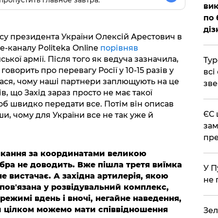
пропустить главное завтра.
вик
по 
діз
су президента України Олексій Арестович в
e-каналу Politeka Online
порівняв
ської армії. Після того як ведуча зазначила,
Тур
оворить про перевагу Росії у 10-15 разів у
всі
лася, чому наші партнери заплющують на це
зве
в, що Захід зараз просто не має такої
щоб швидко передати все. Потім він описав
ЄС 
и, чому для України все не так уже й
зам
пре
амкання за координатами великою
обра не доводить. Вже пішла третя виїмка
У П
 не вистачає. А західна артилерія, якою
не 
, пов'язана у розвідувальний комплекс,
режимі вдень і вночі, негайне наведення,
ми цілком можемо мати співвідношення
Зел