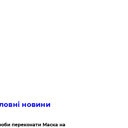
ловні новини
роби переконати Маска на