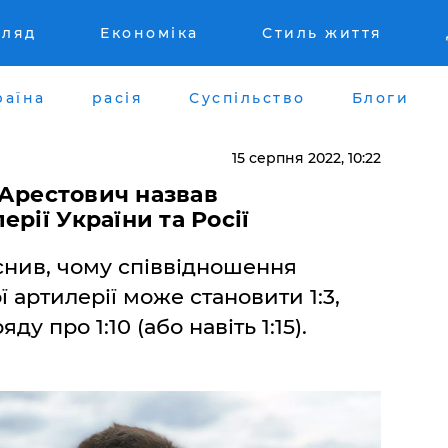
гляд
Економіка
Стиль життя
раїна
расія
Суспільство
Блоги
15 серпня 2022, 10:22
– Арестович назвав
рії України та Росії
снив, чому співвідношення
ї артилерії може становити 1:3,
у про 1:10 (або навіть 1:15).