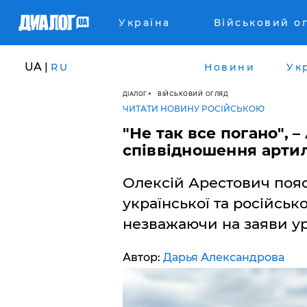
Україна
Військовий о
UA |
RU
Новини
Ук
ДІАЛОГ
ВІЙСЬКОВИЙ ОГЛЯД
ЧИТАТИ НОВИНУ РОСІЙСЬКОЮ
"Не так все погано", 
співвідношення артиле
Олексій Арестович поя
української та російсько
незважаючи на заяви уряд
Автор:
Дарья Александрова