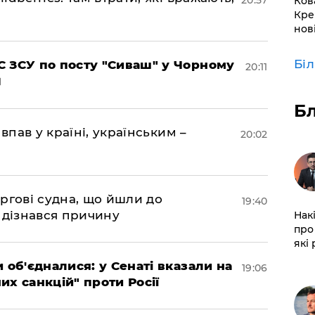
20:57
Ков
Кре
нов
Бі
 ЗСУ по посту "Сиваш" у Чорному
20:11
Б
впав у країні, українським –
20:02
ргові судна, що йшли до
19:40
 дізнався причину
Нак
про 
які
 об'єдналися: у Сенаті вказали на
19:06
х санкцій" проти Росії