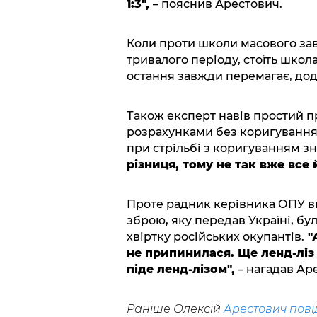
1:3",
– пояснив Арестович.
Коли проти школи масового за
тривалого періоду, стоїть школа
остання завжди перемагає, дод
Також експерт навів простий п
розрахунками без коригування п
при стрільбі з коригуванням з
різниця, тому не так вже все 
Проте радник керівника ОПУ ви
зброю, яку передав Україні, бул
хвіртку російських окупантів.
"
не припинилася. Ще ленд-ліз
піде ленд-лізом",
– нагадав Ар
Раніше Олексій
Арестович пов