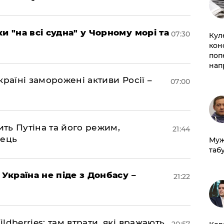
и "на всі судна" у Чорному морі та
07:30
Кул
кон
поп
нап
раїні заморожені активи Росії –
07:00
ить Путіна та його режим,
21:44
нець
Муж
табу
 Україна не піде з Донбасу –
21:22
dberries: там втрати, які вражають,