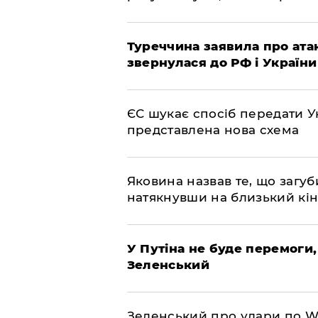
Туреччина заявила про атак
звернулася до РФ і України
ЄС шукає спосіб передати Ук
представлена ​​нова схема
Яковина назвав те, що загуб
натякнувши на близький кі
У Путіна не буде перемоги,
Зеленський
Зеленський про удари по Wil