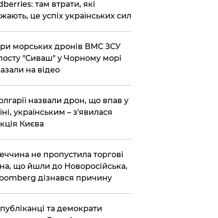
dberries: там втрати, які
жають, це успіх українських сил
ри морських дронів ВМС ЗСУ
посту "Сиваш" у Чорному морі
азали на відео
олгарії назвали дрон, що впав у
їні, українським – з'явилася
кція Києва
еччина не пропустила торгові
на, що йшли до Новоросійська,
loomberg дізнався причину
публіканці та демократи