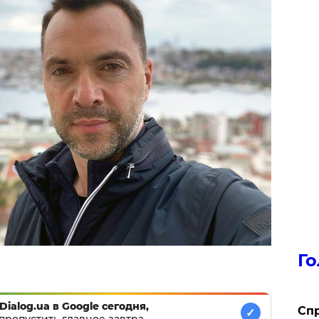
Го
Dialog.ua в Google сегодня,
​Сп
✓