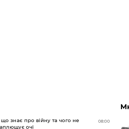
М
 що знає про війну та чого не
08:00
 заплющує очі