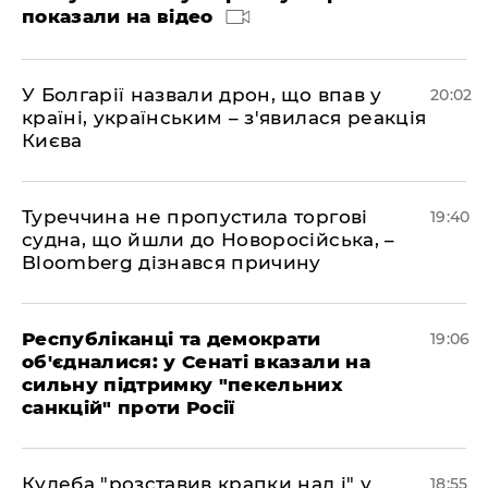
показали на відео
У Болгарії назвали дрон, що впав у
20:02
країні, українським – з'явилася реакція
Києва
Туреччина не пропустила торгові
19:40
судна, що йшли до Новоросійська, –
Bloomberg дізнався причину
Республіканці та демократи
19:06
об'єдналися: у Сенаті вказали на
сильну підтримку "пекельних
санкцій" проти Росії
Кулеба "розставив крапки над і" у
18:55