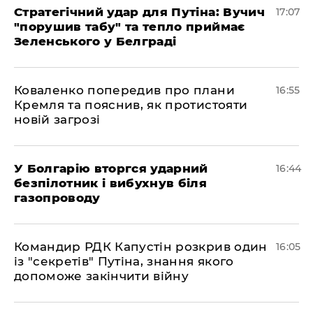
Стратегічний удар для Путіна: Вучич
17:07
"порушив табу" та тепло приймає
Зеленського у Белграді
Коваленко попередив про плани
16:55
Кремля та пояснив, як протистояти
новій загрозі
У Болгарію вторгся ударний
16:44
безпілотник і вибухнув біля
газопроводу
Командир РДК Капустін розкрив один
16:05
із "секретів" Путіна, знання якого
допоможе закінчити війну