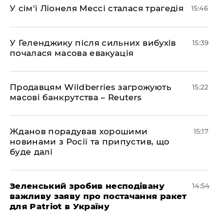
У сім'ї Ліонеля Мессі сталася трагедія
15:46
У Геленджику після сильних вибухів
15:39
почалася масова евакуація
Продавцям Wildberries загрожують
15:22
масові банкрутства – Reuters
Жданов порадував хорошими
15:17
новинами з Росії та припустив, що
буде далі
Зеленський зробив несподівану
14:54
важливу заяву про постачання ракет
для Patriot в Україну