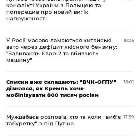
конфлікті України з Польщею та
попередив про новий витік
напруженості
У Росії масово ламаються китайські
18:36
авто через дефіцит якісного бензину:
"Заливають Євро-2 та вбивають
машину"
Списки вже складають: "ВЧК-ОГПУ"
18:01
дізнався, як Кремль хоче
мобілізувати 800 тисяч росіян
Муждабаєв розповів, хто та коли "виб'є
17:59
табуретку" з-під Путіна