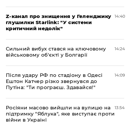
Z-канал про знищення у Геленджику
14:40
глушилки Starlink: "У системи
критичний недолік"
Сильний вибух стався на ключовому
14:24
військовому об'єкті у Болгарії
Після удару РФ по стадіону в Одесі
14:09
Ештон Катчер різко звернувся до
Путіна: "Ти програєш. Здавайся!"
Росіяни масово вийшли на вулицю на
13:54
підтримку "Яблука", яке виступає проти
війни в Україні