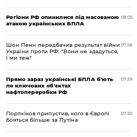
Регіони РФ опинилися під масованою
08:05
атакою українських БПЛА
Шон Пенн передбачив результат війни
07:56
України проти РФ: "Вони не здадуться,
і ми теж"
Прямо зараз українські БПЛА б'ють
07:39
по ключових об'єктах
нафтопереробки РФ
Портніков припустив, кого в Європі
07:30
бояться більше за Путіна