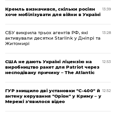
Кремль визначився, скільки росіян
13:39
хоче мобілізувати для війни в Україні
СБУ викрила трьох агентів РФ, які
13:28
активували десятки Starlink у Дніпрі та
Житомирі
США не дають Україні ліцензію на
12:53
виробництво ракет для Patriot через
несподівану причину – The Atlantic
ГУР знищило дві установки "С-400" й
12:52
антену керування "Оріон" у Криму – у
Мережі з'явилося відео