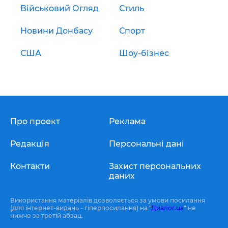
Військовий Огляд
Стиль
Новини Донбасу
Спорт
США
Шоу-бізнес
Про проект
Реклама
Редакція
Персональні дані
Контакти
Захист персональних
даних
Використання матеріалів дозволяється за умови посилання
(для інтернет-видань - гіперпосилання) на "
Диалог.ua
" не
нижче за третій абзац.