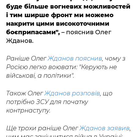
буде більше вогневих можливостей
і тим ширше фронт ми можемо
накрити цими високоточними
боєприпасами",
– пояснив Олег
Жданов.
Раніше Олег
Жданов пояснив
, чому з
Росією легко воювати: "Керують не
військові, а політики".
Також Олег
Жданов розповів
, що
потрібно ЗСУ для початку
контрнаступу.
Ще трохи раніше Олег
Жданов заявив
,
чим має закінчитися війна в Україні: