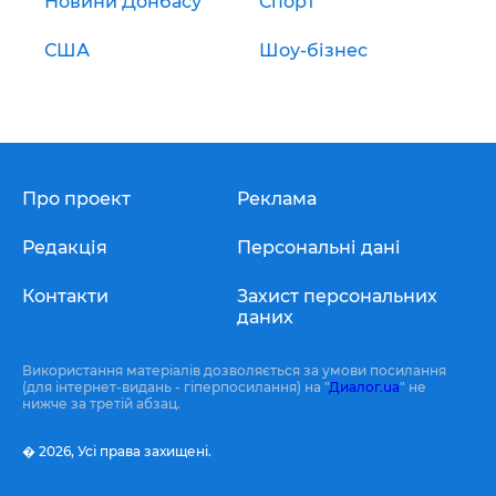
Новини Донбасу
Спорт
США
Шоу-бізнес
Про проект
Реклама
Редакція
Персональні дані
Контакти
Захист персональних
даних
Використання матеріалів дозволяється за умови посилання
(для інтернет-видань - гіперпосилання) на "
Диалог.ua
" не
нижче за третій абзац.
� 2026,
Усі права захищені.