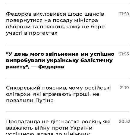
​Федоров висловився щодо шансів
21:59
повернутися на посаду міністра
оборони та пояснив, чому не бере
участі в протестах
​"У день мого звільнення ми успішно
21:53
випробували українську балістичну
ракету", — Федоров
​Сикорський пояснив, чому російські
21:19
олігархи, які втрачають гроші, не
повалили Путіна
​Пропаганда не діє: частка росіян, які
20:52
вважають війну проти України
успішною, впала до мінімуму