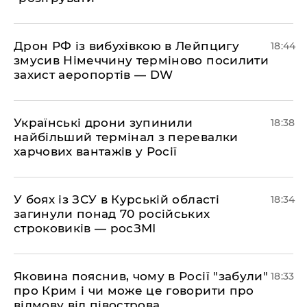
​Дрон РФ із вибухівкою в Лейпцигу
18:44
змусив Німеччину терміново посилити
захист аеропортів — DW
​Українські дрони зупинили
18:38
найбільший термінал з перевалки
харчових вантажів у Росії
​У боях із ЗСУ в Курській області
18:34
загинули понад 70 російських
строковиків — росЗМІ
​Яковина пояснив, чому в Росії "забули"
18:33
про Крим і чи може це говорити про
відмову від півострова