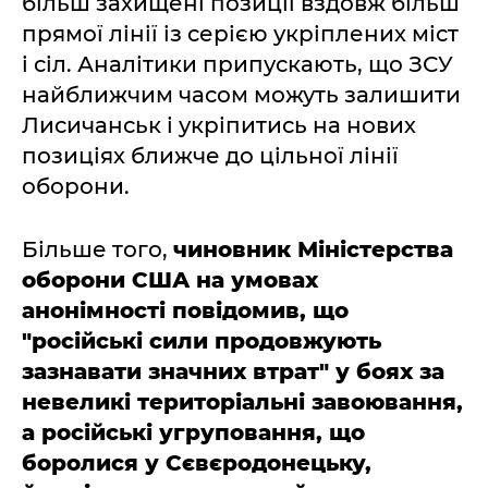
більш захищені позиції вздовж більш
прямої лінії із серією укріплених міст
і сіл. Аналітики припускають, що ЗСУ
найближчим часом можуть залишити
Лисичанськ і укріпитись на нових
позиціях ближче до цільної лінії
оборони.
Більше того,
чиновник Міністерства
оборони США на умовах
анонімності повідомив, що
"російські сили продовжують
зазнавати значних втрат" у боях за
невеликі територіальні завоювання,
а російські угруповання, що
боролися у Сєвєродонецьку,