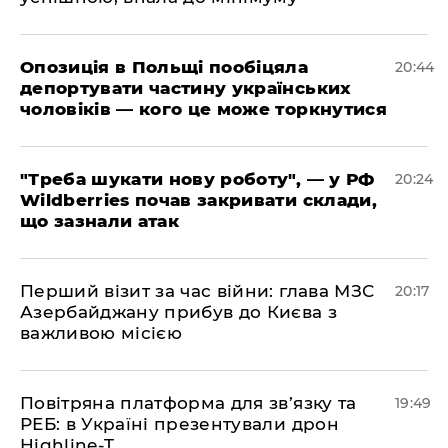
​Опозиція в Польщі пообіцяла
20:44
депортувати частину українських
чоловіків — кого це може торкнутися
​"Треба шукати нову роботу", — у РФ
20:24
Wildberries почав закривати склади,
що зазнали атак
​Перший візит за час війни: глава МЗС
20:17
Азербайджану прибув до Києва з
важливою місією
​Повітряна платформа для зв’язку та
19:49
РЕБ: в Україні презентували дрон
Highline-T