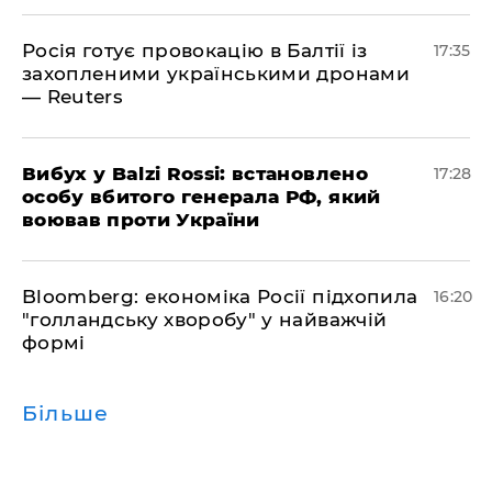
Росія готує провокацію в Балтії із
17:35
захопленими українськими дронами
— Reuters
​Вибух у Balzi Rossi: встановлено
17:28
особу вбитого генерала РФ, який
воював проти України
Bloomberg: економіка Росії підхопила
16:20
"голландську хворобу" у найважчій
формі
Більше