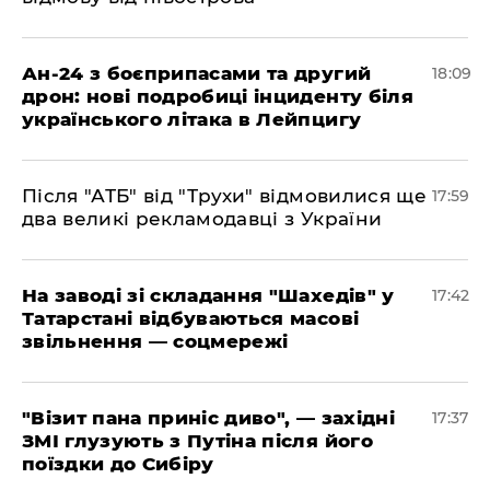
​Ан-24 з боєприпасами та другий
18:09
дрон: нові подробиці інциденту біля
українського літака в Лейпцигу
​Після "АТБ" від "Трухи" відмовилися ще
17:59
два великі рекламодавці з України
​На заводі зі складання "Шахедів" у
17:42
Татарстані відбуваються масові
звільнення — соцмережі
"Візит пана приніс диво", — західні
17:37
ЗМІ глузують з Путіна після його
поїздки до Сибіру