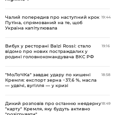
​Чалий попередив про наступний крок
19:44
Путіна, спрямований на те, щоб
Україна капітулювала
​Вибух у ресторані Balzi Rossi: стало
19:16
відомо про нових постраждалих у
родині головнокомандувача ВКС РФ
​"МоЛоЧКа" завдає удару по кишені
18:58
Кремля: експорт зерна −37,6 %, масла
— удвічі, вугілля — у кризі
​Дикий розповів про останню неядерну
18:49
"карту" Кремля, яку будуть активно
"розігрувати"