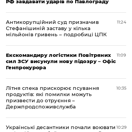
РФ завдавати ударів по Павлограду
Антикорупційний суд призначив
11:24
Стефанішиній заставу у кілька
мільйонів гривень – подробиці ЦПК
Екскомандиру логістики Повітряних
11:09
сил ЗСУ висунули нову підозру – Офіс
Генпрокурора
Літня спека прискорює псування
10:35
продуктів: які помилки можуть
призвести до отруєння –
Держпродспоживслужба
Українські десантники почали воювати
10:29