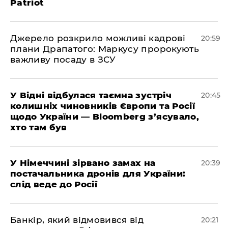
Patriot
​Джерело розкрило можливі кадрові
20:59
плани Драпатого: Маркусу пророкують
важливу посаду в ЗСУ
​У Відні відбулася таємна зустріч
20:45
колишніх чиновників Європи та Росії
щодо України — Bloomberg з’ясувало,
хто там був
​У Німеччині зірвано замах на
20:39
постачальника дронів для України:
слід веде до Росії
​Банкір, який відмовився від
20:21