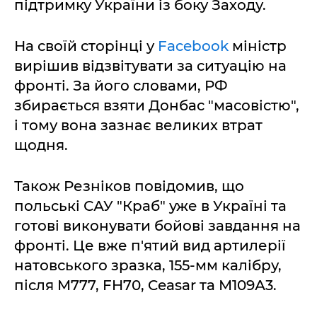
підтримку України із боку Заходу.
На своїй сторінці у
Facebook
міністр
вирішив відзвітувати за ситуацію на
фронті. За його словами, РФ
збирається взяти Донбас "масовістю",
і тому вона зазнає великих втрат
щодня.
Також Резніков повідомив, що
польські САУ "Краб" уже в Україні та
готові виконувати бойові завдання на
фронті. Це вже п'ятий вид артилерії
натовського зразка, 155-мм калібру,
після М777, FH70, Ceasar та М109А3.