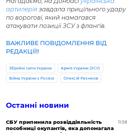
Нагадаємо, на Донбасі
українська
артилерія
завдала прицільного удару
по ворогові, який намагався
атакувати позиції ЗСУ з флангів.
ВАЖЛИВЕ ПОВІДОМЛЕННЯ ВІД
РЕДАКЦІЇ!!
Збройні сили України
Армія України (ЗСУ)
Війна України з Росією
Олексій Резніков
Останні новини
СБУ припинила розвіддіяльність
11:38
пособниці окупантів, яка допомагала