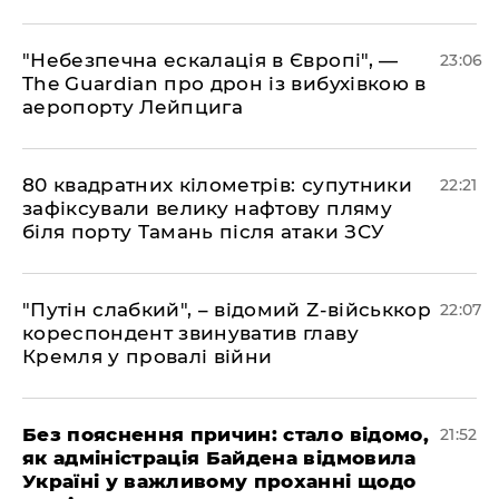
​"Небезпечна ескалація в Європі", —
23:06
The Guardian про дрон із вибухівкою в
аеропорту Лейпцига
​80 квадратних кілометрів: супутники
22:21
зафіксували велику нафтову пляму
біля порту Тамань після атаки ЗСУ
"Путін слабкий", – відомий Z-військкор
22:07
кореспондент звинуватив главу
Кремля у провалі війни
​Без пояснення причин: стало відомо,
21:52
як адміністрація Байдена відмовила
Україні у важливому проханні щодо