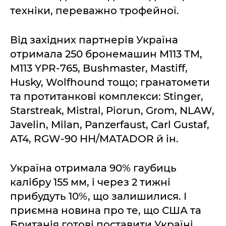
техніки, переважно трофейної.
Від західних партнерів Україна
отримала 250 бронемашин М113 ТМ,
М113 YPR-765, Bushmaster, Mastiff,
Husky, Wolfhound тощо; гранатомети
та протитанкові комплекси: Stinger,
Starstreak, Mistral, Piorun, Grom, NLAW,
Javelin, Milan, Panzerfaust, Carl Gustaf,
АТ4, RGW-90 HH/MATADOR й ін.
Україна отримала 90% гаубиць
калібру 155 мм, і через 2 тижні
прибудуть 10%, що залишилися. І
приємна новина про те, що США та
Британія готові поставити Україні