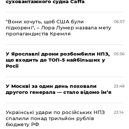
суховантажного судна Caffa
"Вони хочуть, щоб США були
06:57
підкорені", – Лора Лумер назвала мету
пропагандистів Кремля
У Ярославлі дрони розбомбили НПЗ,
05:56
що входить до ТОП-5 найбільших у
Росії
​У Москві за один день поховали
23:49
другого генерала — стало відомо ім’я
​Українські удари по російських НПЗ
23:14
спалили понад трильйон рублів
бюджету РФ