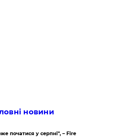
ловні новини
же початися у серпні", – Fire