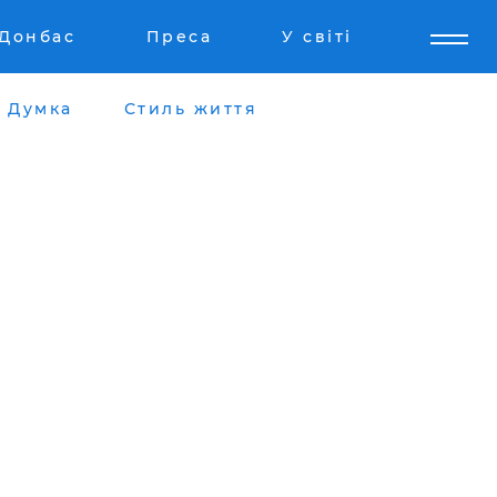
Донбас
Преса
У світі
Думка
Стиль життя