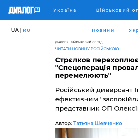
Україна
Військовий о
UA |
RU
Новини
Ук
ДІАЛОГ
ВІЙСЬКОВИЙ ОГЛЯД
ЧИТАТИ НОВИНУ РОСІЙСЬКОЮ
Стрєлков перехоплює
"Спецоперація прова
перемелюють"
Російський диверсант І
ефективним "заспокійли
представник ОП Олексі
Автор:
Татьяна Шевченко