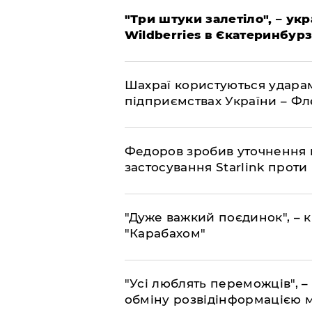
"Три штуки залетіло", – ук
Wildberries в Єкатеринбурз
Шахраї користуються ударам
підприємствах України – Ф
Федоров зробив уточнення 
застосування Starlink проти
"Дуже важкий поєдинок", – к
"Карабахом"
"Усі люблять переможців", –
обміну розвідінформацією 