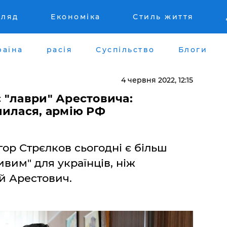
гляд
Економіка
Стиль життя
раїна
расія
Суспільство
Блоги
4 червня 2022, 12:15
 "лаври" Арестовича:
лилася, армію РФ
гор Стрєлков сьогодні є більш
вим" для українців, ніж
й Арестович.