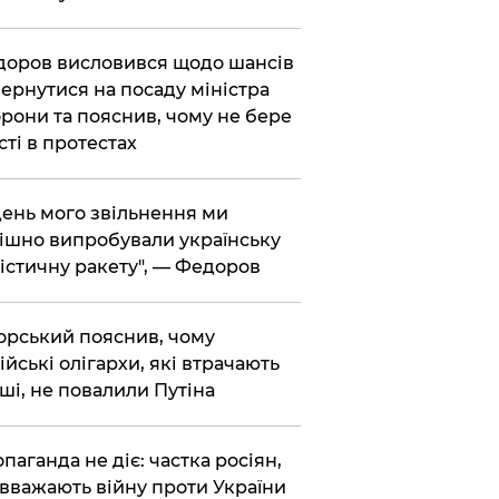
доров висловився щодо шансів
ернутися на посаду міністра
рони та пояснив, чому не бере
сті в протестах
 день мого звільнення ми
ішно випробували українську
істичну ракету", — Федоров
корський пояснив, чому
ійські олігархи, які втрачають
ші, не повалили Путіна
опаганда не діє: частка росіян,
 вважають війну проти України