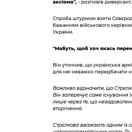
аксіома",
- розповів диверсант.
Спроба штурмом взяти Сєвєродо
бажанням військового керівни
України.
"Мабуть, щоб хоч якась перем
Він уточнив, що українська арм
для неї неважко передбачати н
Важливо відзначити, що Стрєлк
Він заперечує саме існування 
лише через те, що незадоволен
вторгнення.
Стрєлкова вважають одним із спі
навколокремлівських колах. Те