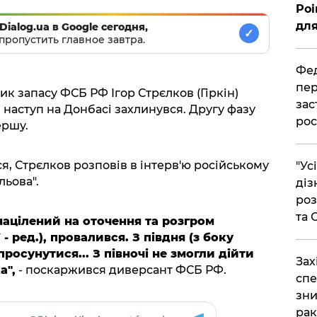
Poi
для
Dialog.ua в Google сегодня,
✓
пропустить главное завтра.
Фед
пер
к запасу ФСБ РФ Ігор Стрєлков (Гіркін)
зас
 наступ на Донбасі захлинувся. Другу фазу
рос
ершу.
ся, Стрєлков розповів в інтерв'ю російському
"Ус
ьова".
діз
роз
та
 націлений на оточення та розгром
 ред.), провалився. З півдня (з боку
просунутися... З півночі не змогли дійти
​За
а",
- поскаржився диверсант ФСБ РФ.
спе
зни
рак