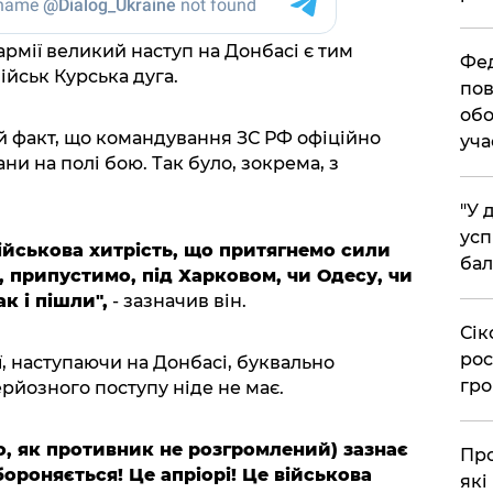
армії великий наступ на Донбасі є тим
​Фе
ійськ Курська дуга.
пов
обо
й факт, що командування ЗС РФ офіційно
уча
ни на полі бою. Так було, зокрема, з
​"У
усп
ійськова хитрість, що притягнемо сили
бал
, припустимо, під Харковом, чи Одесу, чи
ак і пішли",
- зазначив він.
​Сі
рос
ї, наступаючи на Донбасі, буквально
гро
рйозного поступу ніде не має.
о, як противник не розгромлений) зазнає
​Пр
бороняється! Це апріорі! Це військова
які