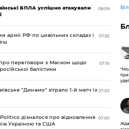
Бі
раїнські БПЛА успішно атакували
08:09
і
Б
и армії РФ по цивільних складах і
07:35
леш
про переговори з Маском щодо
07:10
 російської балістики
​"М
Кре
удві
иївське "Динамо" зіграло 1-й матч із
07:03
 Politico дізналося про відновлення
07:00
Жда
між Україною та США