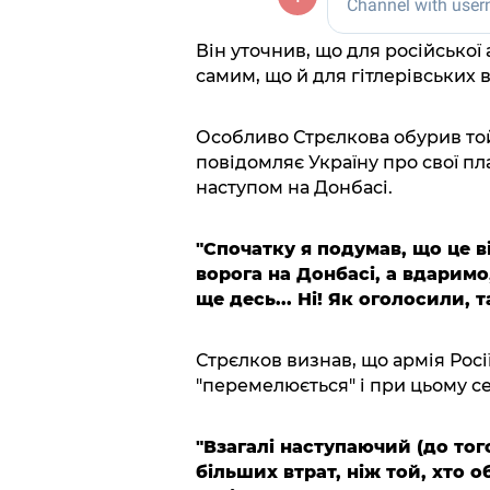
Він уточнив, що для російської 
самим, що й для гітлерівських в
Особливо Стрєлкова обурив то
повідомляє Україну про свої пла
наступом на Донбасі.
"Спочатку я подумав, що це в
ворога на Донбасі, а вдаримо
ще десь... Ні! Як оголосили, т
Стрєлков визнав, що армія Росі
"перемелюється" і при цьому се
"Взагалі наступаючий (до тог
більших втрат, ніж той, хто о