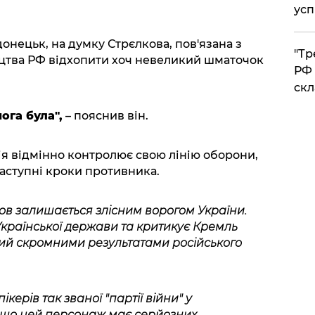
усп
нецьк, на думку Стрєлкова, пов'язана з
​"Т
цтва РФ відхопити хоч невеликий шматочок
РФ 
скл
ога була",
– пояснив він.
ія відмінно контролює свою лінію оборони,
аступні кроки противника.
ов залишається злісним ворогом України.
Української держави та критикує Кремль
ий скромними результатами російського
керів так званої "партії війни" у
, що цей персонаж має серйозних