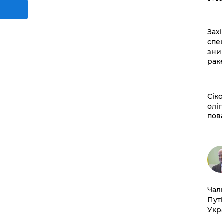
​За
спе
зни
рак
​Сі
оліг
пов
​Ча
Пут
Укр