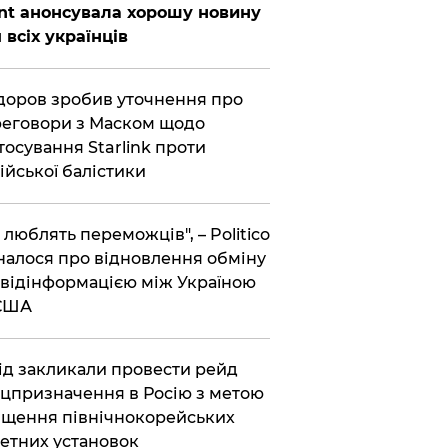
nt анонсувала хорошу новину
 всіх українців
оров зробив уточнення про
еговори з Маском щодо
тосування Starlink проти
ійської балістики
і люблять переможців", – Politico
налося про відновлення обміну
відінформацією між Україною
 США
хід закликали провести рейд
цпризначення в Росію з метою
щення північнокорейських
етних установок