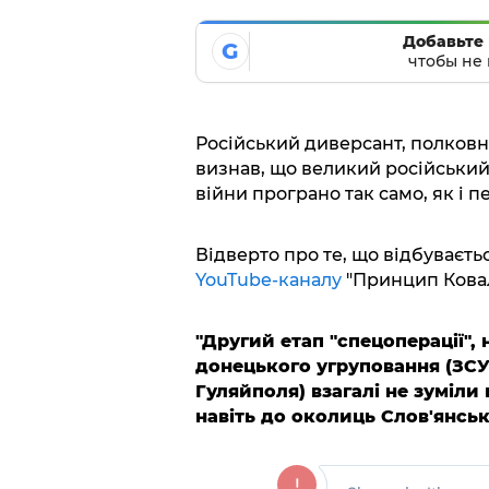
Добавьте 
G
чтобы не 
Російський диверсант, полковни
визнав, що великий російський
війни програно так само, як і п
Відверто про те, що відбуваєть
YouTube-каналу
"Принцип Ковал
"Другий етап "спецоперації",
донецького угруповання (ЗСУ -
Гуляйполя) взагалі не зуміли 
навіть до околиць Слов'янськ