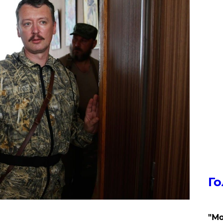
Го
"Мо