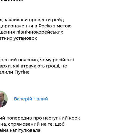
хід закликали провести рейд
цпризначення в Росію з метою
щення північнокорейських
етних установок
корський пояснив, чому російські
архи, які втрачають гроші, не
алили Путіна
Валерій Чалий
лий попередив про наступний крок
іна, спрямований на те, щоб
аїна капітулювала