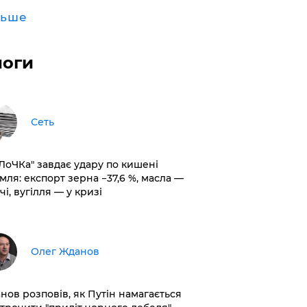
льше
логи
Сеть
оЛоЧКа" завдає удару по кишені
мля: експорт зерна −37,6 %, масла —
чі, вугілля — у кризі
Олег Жданов
нов розповів, як Путін намагається