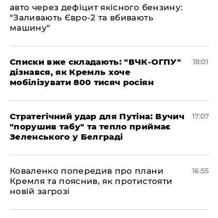
авто через дефіцит якісного бензину:
"Заливають Євро-2 та вбивають
машину"
Списки вже складають: "ВЧК-ОГПУ"
18:01
дізнався, як Кремль хоче
мобілізувати 800 тисяч росіян
Стратегічний удар для Путіна: Вучич
17:07
"порушив табу" та тепло приймає
Зеленського у Белграді
Коваленко попередив про плани
16:55
Кремля та пояснив, як протистояти
новій загрозі