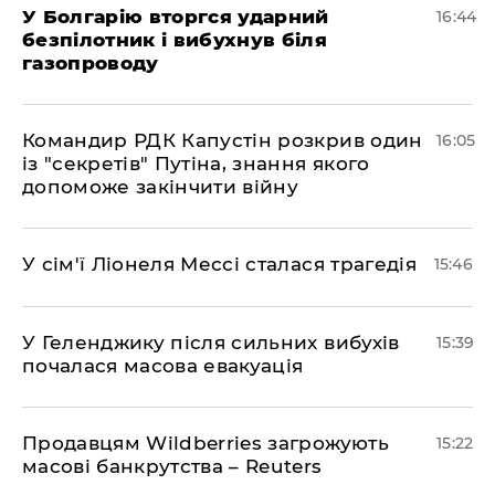
У Болгарію вторгся ударний
16:44
безпілотник і вибухнув біля
газопроводу
Командир РДК Капустін розкрив один
16:05
із "секретів" Путіна, знання якого
допоможе закінчити війну
У сім'ї Ліонеля Мессі сталася трагедія
15:46
У Геленджику після сильних вибухів
15:39
почалася масова евакуація
Продавцям Wildberries загрожують
15:22
масові банкрутства – Reuters