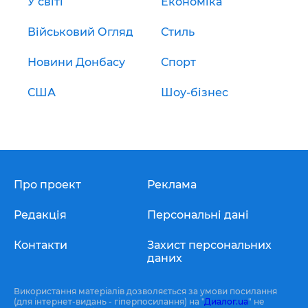
У світі
Економіка
Військовий Огляд
Стиль
Новини Донбасу
Спорт
США
Шоу-бізнес
Про проект
Реклама
Редакція
Персональні дані
Контакти
Захист персональних
даних
Використання матеріалів дозволяється за умови посилання
(для інтернет-видань - гіперпосилання) на "
Диалог.ua
" не