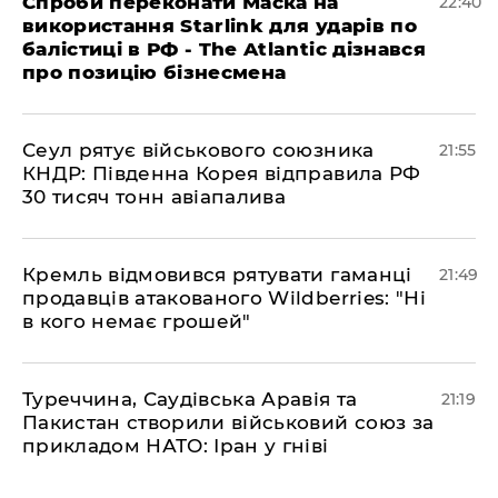
​Спроби переконати Маска на
22:40
використання Starlink для ударів по
балістиці в РФ - The Atlantic дізнався
про позицію бізнесмена
​Сеул рятує військового союзника
21:55
КНДР: Південна Корея відправила РФ
30 тисяч тонн авіапалива
​Кремль відмовився рятувати гаманці
21:49
продавців атакованого Wildberries: "Ні
в кого немає грошей"
​Туреччина, Саудівська Аравія та
21:19
Пакистан створили військовий союз за
прикладом НАТО: Іран у гніві