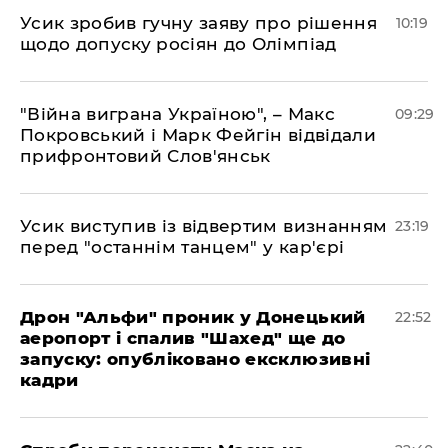
Усик зробив гучну заяву про рішення
10:19
щодо допуску росіян до Олімпіад
"Війна виграна Україною", – Макс
09:29
Покровський і Марк Фейгін відвідали
прифронтовий Слов'янськ
​Усик виступив із відвертим визнанням
23:19
перед "останнім танцем" у кар'єрі
​Дрон "Альфи" проник у Донецький
22:52
аеропорт і спалив "Шахед" ще до
запуску: опубліковано ексклюзивні
кадри