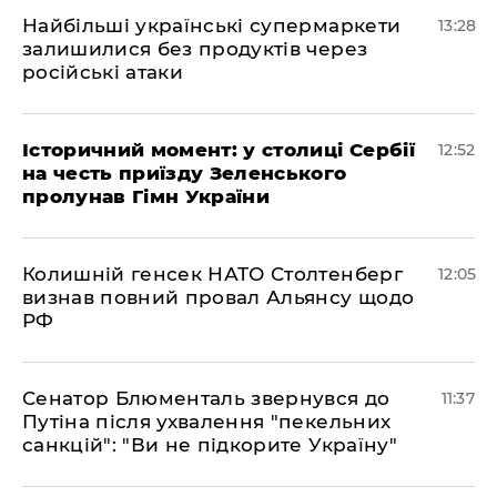
Найбільші українські супермаркети
13:28
залишилися без продуктів через
російські атаки
Історичний момент: у столиці Сербії
12:52
на честь приїзду Зеленського
пролунав Гімн України
Колишній генсек НАТО Столтенберг
12:05
визнав повний провал Альянсу щодо
РФ
Сенатор Блюменталь звернувся до
11:37
Путіна після ухвалення "пекельних
санкцій": "Ви не підкорите Україну"