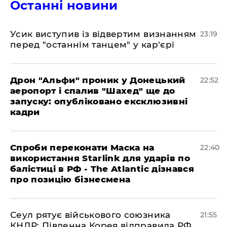
Останні новини
​Усик виступив із відвертим визнанням
23:19
перед "останнім танцем" у кар'єрі
​Дрон "Альфи" проник у Донецький
22:52
аеропорт і спалив "Шахед" ще до
запуску: опубліковано ексклюзивні
кадри
​Спроби переконати Маска на
22:40
використання Starlink для ударів по
балістиці в РФ - The Atlantic дізнався
про позицію бізнесмена
​Сеул рятує військового союзника
21:55
КНДР: Південна Корея відправила РФ