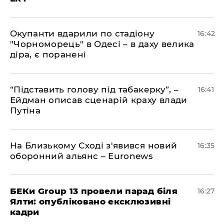
​Окупанти вдарили по стадіону
16:42
"Чорноморець" в Одесі – в даху велика
діра, є поранені
​“Підставить голову під табакерку”, –
16:41
Ейдман описав сценарій краху влади
Путіна
На Близькому Сході з'явився новий
16:35
оборонний альянс – Euronews
БЕКи Group 13 провели парад біля
16:27
Ялти: опубліковано ексклюзивні
кадри