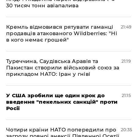
30 тисяч тонн авіапалива
​Кремль відмовився рятувати гаманці
21:49
продавців атакованого Wildberries: "Ні
в кого немає грошей"
​Туреччина, Саудівська Аравія та
21:19
Пакистан створили військовий союз за
прикладом НАТО: Іран у гніві
​У США зробили ще один крок до
21:15
введення "пекельних санкцій" проти
Росії
​Чотири країни НАТО попередили про
20:35
загрозу повної анексії Південної Осетії