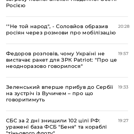
Росією
​'"Не той народ", - Соловйов образив
20:28
росіян через розмови про мобілізацію
​Федоров розповів, чому Україні не
19:57
вистачає ракет для ЗРК Patriot: "Про це
неодноразово говорилося"
​Зеленський вперше прибув до Сербії
19:33
на зустріч із Вучичем – про що
говоритимуть
​СБС за 2 дні знищили 102 цілі РФ:
19:27
уражені база ФСБ "Беня" та кораблі
"тіньового флоту"