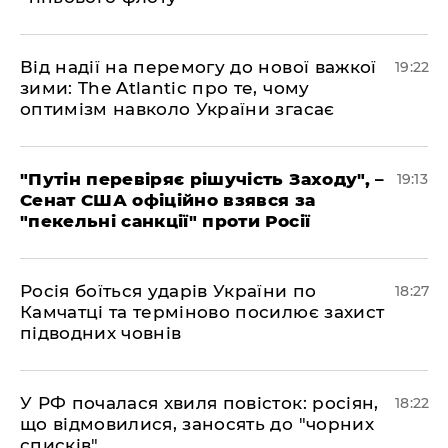
​Від надії на перемогу до нової важкої
19:22
зими: The Atlantic про те, чому
оптимізм навколо України згасає
​"Путін перевіряє рішучість Заходу", –
19:13
Сенат США офіційно взявся за
"пекельні санкції" проти Росії
​Росія боїться ударів України по
18:27
Камчатці та терміново посилює захист
підводних човнів
​У РФ почалася хвиля повісток: росіян,
18:22
що відмовилися, заносять до "чорних
списків"