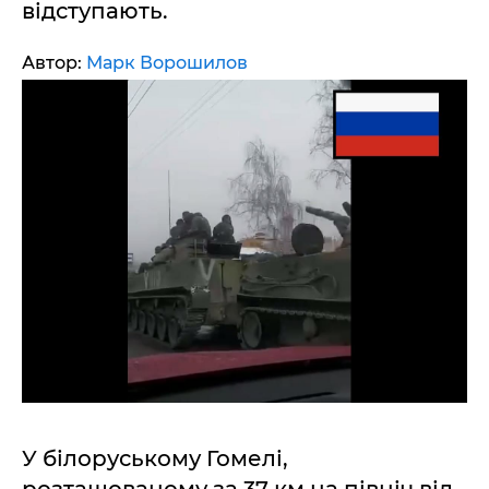
відступають.
Автор:
Марк Ворошилов
У білоруському Гомелі,
розташованому за 37 км на північ від