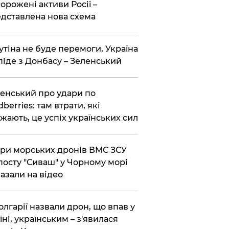
орожені активи Росії –
дставлена ​​нова схема
утіна не буде перемоги, Україна
піде з Донбасу – Зеленський
енський про удари по
dberries: там втрати, які
жають, це успіх українських сил
ри морських дронів ВМС ЗСУ
посту "Сиваш" у Чорному морі
азали на відео
олгарії назвали дрон, що впав у
їні, українським – з'явилася