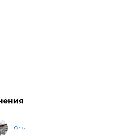
нения
Сеть