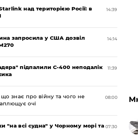
tarlink над територією Росії: в
14:39
І
чина запросила у США дозвіл
14:14
 M270
адяра" підпалили С-400 неподалік
11:39
жика
 що знає про війну та чого не
08:00
М
 заплющує очі
и "на всі судна" у Чорному морі та
07:30