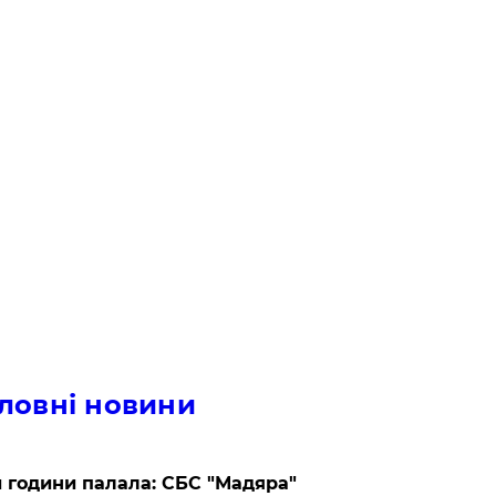
ловні новини
 години палала: СБС "Мадяра"