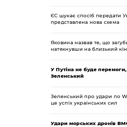
ЄС шукає спосіб передати Ук
представлена ​​нова схема
Яковина назвав те, що загуб
натякнувши на близький кі
У Путіна не буде перемоги,
Зеленський
Зеленський про удари по Wil
це успіх українських сил
Удари морських дронів ВМС