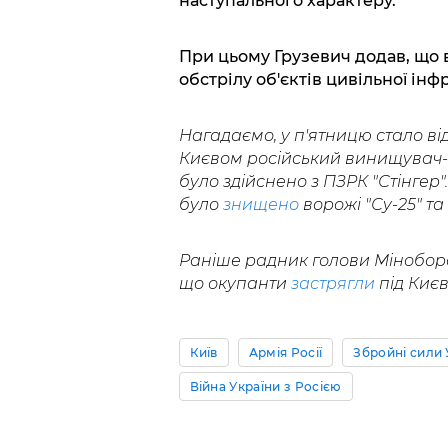
наступального характеру.
При цьому Грузевич додав, що 
обстрілу об'єктів цивільної інф
Нагадаємо, у п'ятницю стало ві
Києвом російський винищувач-б
було здійснено з ПЗРК "Стінгер"
було
знищено
ворожі "Су-25" та 
Раніше радник голови Міноборо
що окупанти
застрягли
під Києв
Київ
Армія Росії
Збройні сили 
Війна України з Росією