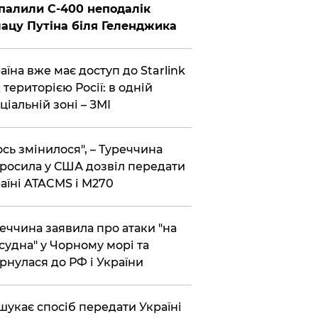
палили С-400 неподалік
ацу Путіна біля Геленджика
аїна вже має доступ до Starlink
 територією Росії: в одній
ціальній зоні – ЗМІ
сь змінилося", – Туреччина
росила у США дозвіл передати
аїні ATACMS і M270
еччина заявила про атаки "на
 судна" у Чорному морі та
рнулася до РФ і України
шукає спосіб передати Україні