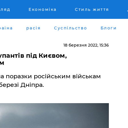
гляд
Економіка
Стиль життя
раїна
расія
Суспільство
Блоги
18 березня 2022, 15:36
упантів під Києвом,
км
ла поразки російським військам
березі Дніпра.