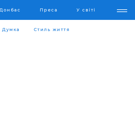
Донбас
Преса
У світі
Думка
Стиль життя