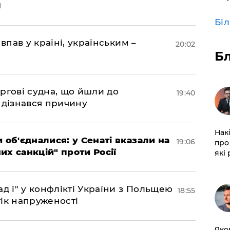
Бі
впав у країні, українським –
20:02
Б
ргові судна, що йшли до
19:40
 дізнався причину
Нак
 об'єдналися: у Сенаті вказали на
19:06
про 
х санкцій" проти Росії
які
д і" у конфлікті України з Польщею
18:55
ік напруженості
Яко