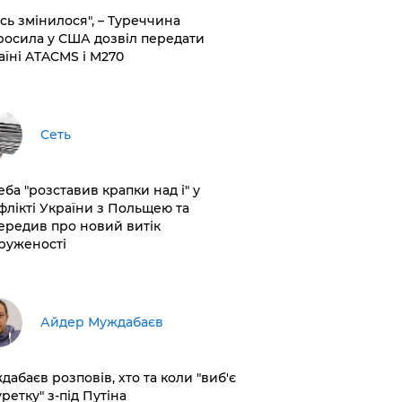
сь змінилося", – Туреччина
росила у США дозвіл передати
аїні ATACMS і M270
Сеть
еба "розставив крапки над і" у
флікті України з Польщею та
ередив про новий витік
руженості
Айдер Муждабаєв
дабаєв розповів, хто та коли "виб'є
ретку" з-під Путіна