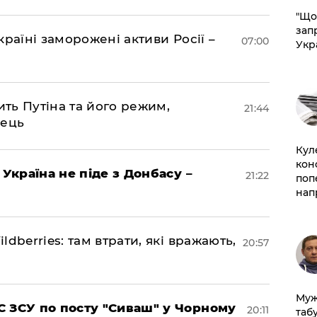
"Що
зап
раїні заморожені активи Росії –
07:00
Укр
ить Путіна та його режим,
21:44
нець
Кул
кон
 Україна не піде з Донбасу –
21:22
поп
нап
dberries: там втрати, які вражають,
20:57
Муж
 ЗСУ по посту "Сиваш" у Чорному
20:11
табу