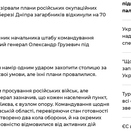
під
 зірвали плани російських окупаційних
пал
березі Дніпра загарбників відкинули на 70
Укр
над
упник начальника штабу командування
спе
ий генерал Олександр Грузевич під
"Що
и намір одним ударом захопити столицю за
зап
свої умови, але їхні плани провалилися.
Укр
и просування російських військ, але
Тур
енерал зазначив, що кожен населений пункт,
всі
Києва, є вузлом опору. Командування щодня
зве
ївській області, перевіряючи стан готовності
 Створено два кола оборони, й на окремих
повністю відмовилися від активних дій
ЄС 