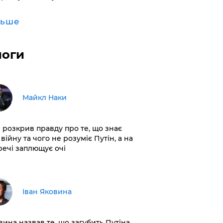
льше
логи
Майкл Наки
і розкрив правду про те, що знає
війну та чого не розуміє Путін, а на
 речі заплющує очі
Іван Яковина
вина назвав те, що загубить Путіна