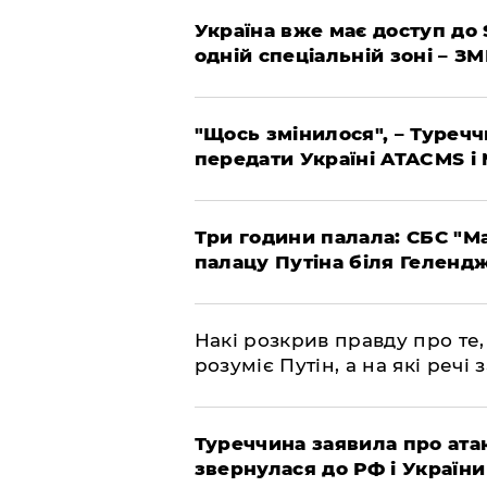
Україна вже має доступ до S
одній спеціальній зоні – ЗМ
"Щось змінилося", – Туреч
передати Україні ATACMS і
Три години палала: СБС "М
палацу Путіна біля Геленд
Накі розкрив правду про те,
розуміє Путін, а на які речі
Туреччина заявила про атак
звернулася до РФ і України