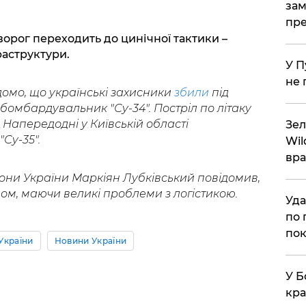
зам
пре
ворог переходить до цинічної тактики –
раструктури.
У П
не 
домо, що українські захисники
збили
під
омбардувальник "Су-34". Постріл по літаку
. Напередодні у Київській області
Зел
"Су-35".
Wil
вра
ни України Маркіян Лубківський повідомив,
ом, маючи великі проблеми з логістикою.
Уда
по 
пок
України
Новини України
У Б
кра