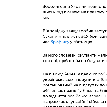
Збройні сили України повністю
військ під Києвом: на правому 
км.
Відповідну заяву зробив заст
Сухопутних військ ЗСУ бригадн
час
брифінгу
у п'ятницю.
За його словами, окупанти мал
три дні, щоб потім нав'язувати 
На лівому березі є деякі спроб
українська армія їх зупиняє. Г
розташований на підступах до 
об'їжджає позиції у Києві та Ки
до відбиття російської агресії.
напрямках окупаційні війська 