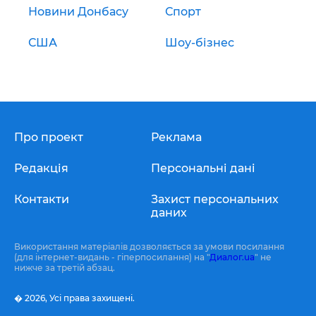
Новини Донбасу
Спорт
США
Шоу-бізнес
Про проект
Реклама
Редакція
Персональні дані
Контакти
Захист персональних
даних
Використання матеріалів дозволяється за умови посилання
(для інтернет-видань - гіперпосилання) на "
Диалог.ua
" не
нижче за третій абзац.
� 2026,
Усі права захищені.