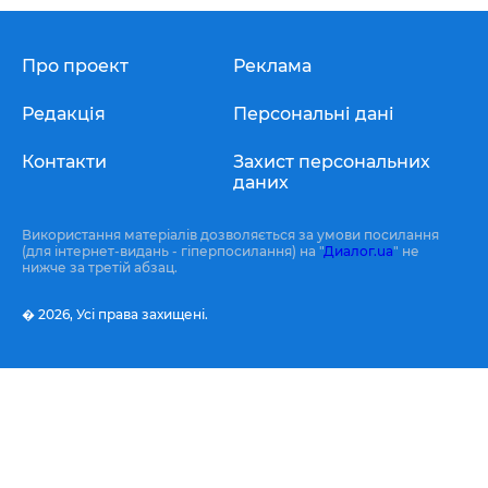
Про проект
Реклама
Редакція
Персональні дані
Контакти
Захист персональних
даних
Використання матеріалів дозволяється за умови посилання
(для інтернет-видань - гіперпосилання) на "
Диалог.ua
" не
нижче за третій абзац.
� 2026,
Усі права захищені.