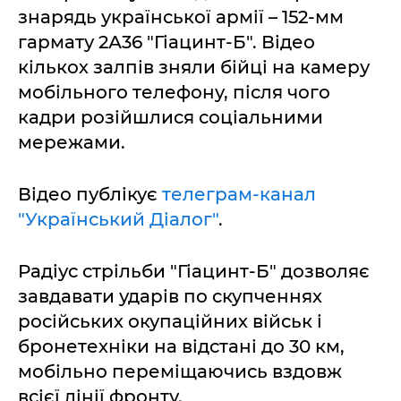
знарядь української армії – 152-мм
гармату 2А36 "Гіацинт-Б". Відео
кількох залпів зняли бійці на камеру
мобільного телефону, після чого
кадри розійшлися соціальними
мережами.
Відео публікує
телеграм-канал
"Український Діалог"
.
Радіус стрільби "Гіацинт-Б" дозволяє
завдавати ударів по скупченнях
російських окупаційних військ і
бронетехніки на відстані до 30 км,
мобільно переміщаючись вздовж
всієї лінії фронту.