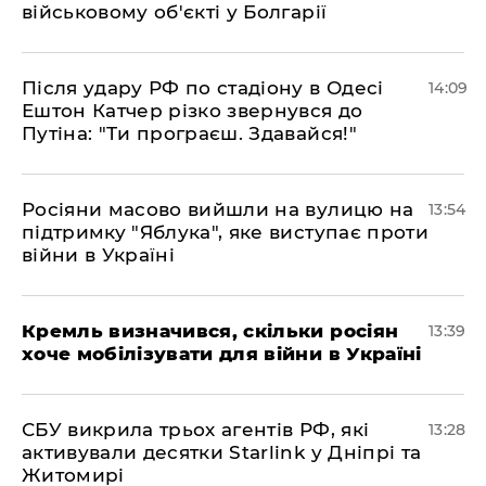
військовому об'єкті у Болгарії
Після удару РФ по стадіону в Одесі
14:09
Ештон Катчер різко звернувся до
Путіна: "Ти програєш. Здавайся!"
Росіяни масово вийшли на вулицю на
13:54
підтримку "Яблука", яке виступає проти
війни в Україні
Кремль визначився, скільки росіян
13:39
хоче мобілізувати для війни в Україні
СБУ викрила трьох агентів РФ, які
13:28
активували десятки Starlink у Дніпрі та
Житомирі