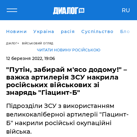
RU
Новини
Україна
расія
Суспільство
Блоги
ДІАЛОГ
ВІЙСЬКОВИЙ ОГЛЯД
ЧИТАТИ НОВИНУ РОСІЙСЬКОЮ
12 березня 2022, 19:06
"Путін, забирай м'ясо додому!" –
важка артилерія ЗСУ накрила
російських військових зі
знарядь "Гіацинт-Б"
Підрозділи ЗСУ з використанням
великокаліберної артилерії "Гіацинт-
Б" накрили російські окупаційні
війська.