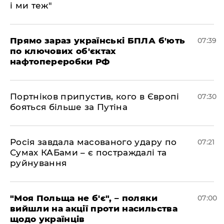
і ми теж"
Прямо зараз українські БПЛА б'ють
07:39
по ключових об'єктах
нафтопереробки РФ
Портніков припустив, кого в Європі
07:30
бояться більше за Путіна
Росія завдала масованого удару по
07:21
Сумах КАБами – є постраждалі та
руйнування
"Моя Польща не б'є", – поляки
07:00
вийшли на акції проти насильства
щодо українців