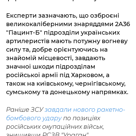
Експерти зазначають, що озброєні
великокаліберними знаряддями 2А36
"Гіацинт-Б" підрозділи українських
артилеристів мають потужну вогневу
силу та, добре орієнтуючись на
знайомій місцевості, завдають
значної шкоди підрозділам
російської армії під Харковом, а
також на київському, чернігівському,
сумському та донецькому напрямках.
Раніше ЗСУ
завдали нового ракетно-
бомбового удару
по позиціях
російських окупаційних військ,
знищивши РСЗВ "Ураган".