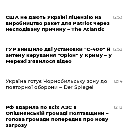
США не дають Україні ліцензію на
12:53
виробництво ракет для Patriot через
несподівану причину – The Atlantic
ГУР знищило дві установки "С-400" й
12:52
антену керування "Оріон" у Криму – у
Мережі з'явилося відео
Україна готує Чорнобильську зону до
12:14
повторної оборони – Der Spiegel
РФ вдарила по всіх АЗС в
12:12
Опішнянській громаді Полтавщини –
голова громади попередив про нову
загрозу