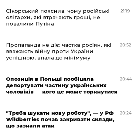
​Сікорський пояснив, чому російські
21:19
олігархи, які втрачають гроші, не
повалили Путіна
​Пропаганда не діє: частка росіян, які
20:52
вважають війну проти України
успішною, впала до мінімуму
​Опозиція в Польщі пообіцяла
20:44
депортувати частину українських
чоловіків — кого це може торкнутися
​"Треба шукати нову роботу", — у РФ
20:24
Wildberries почав закривати склади,
що зазнали атак