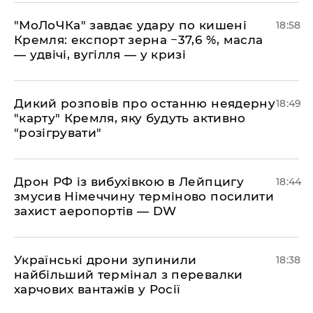
​"МоЛоЧКа" завдає удару по кишені
18:58
Кремля: експорт зерна −37,6 %, масла
— удвічі, вугілля — у кризі
​Дикий розповів про останню неядерну
18:49
"карту" Кремля, яку будуть активно
"розігрувати"
​Дрон РФ із вибухівкою в Лейпцигу
18:44
змусив Німеччину терміново посилити
захист аеропортів — DW
​Українські дрони зупинили
18:38
найбільший термінал з перевалки
харчових вантажів у Росії