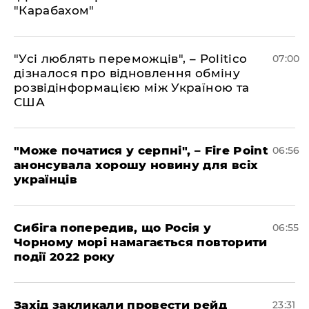
"Карабахом"
"Усі люблять переможців", – Politico
07:00
дізналося про відновлення обміну
розвідінформацією між Україною та
США
"Може початися у серпні", – Fire Point
06:56
анонсувала хорошу новину для всіх
українців
Сибіга попередив, що Росія у
06:55
Чорному морі намагається повторити
події 2022 року
​Захід закликали провести рейд
23:31