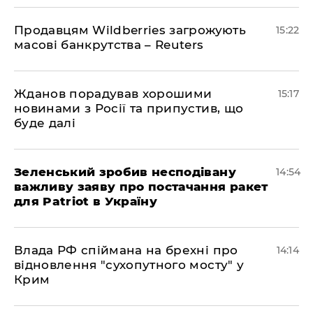
Продавцям Wildberries загрожують
15:22
масові банкрутства – Reuters
Жданов порадував хорошими
15:17
новинами з Росії та припустив, що
буде далі
Зеленський зробив несподівану
14:54
важливу заяву про постачання ракет
для Patriot в Україну
Влада РФ спіймана на брехні про
14:14
відновлення "сухопутного мосту" у
Крим