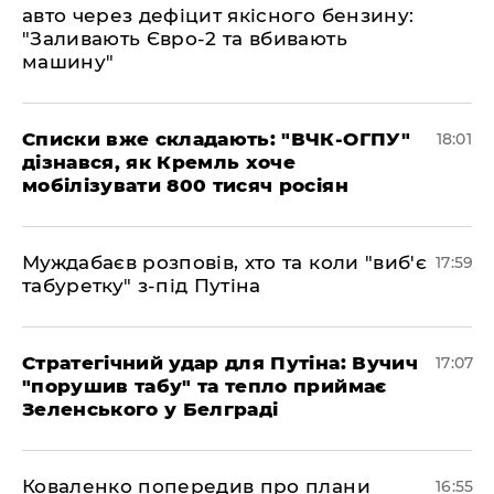
авто через дефіцит якісного бензину:
"Заливають Євро-2 та вбивають
машину"
Списки вже складають: "ВЧК-ОГПУ"
18:01
дізнався, як Кремль хоче
мобілізувати 800 тисяч росіян
Муждабаєв розповів, хто та коли "виб'є
17:59
табуретку" з-під Путіна
Стратегічний удар для Путіна: Вучич
17:07
"порушив табу" та тепло приймає
Зеленського у Белграді
Коваленко попередив про плани
16:55