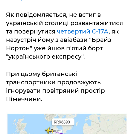
Як повідомляється, не встиг в
українській столиці розвантажитися
та повернутися
четвертий С-17А
, як
назустріч йому з авіабази "Брайз
Нортон" уже йшов п'ятий борт
"українського експресу".
При цьому британські
транспортники продовжують
ігнорувати повітряний простір
Німеччини.